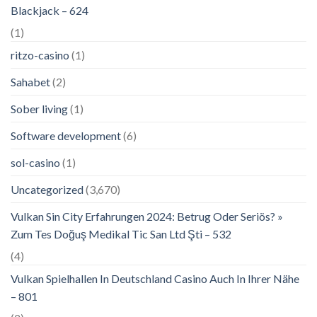
Blackjack – 624
(1)
ritzo-casino
(1)
Sahabet
(2)
Sober living
(1)
Software development
(6)
sol-casino
(1)
Uncategorized
(3,670)
Vulkan Sin City Erfahrungen 2024: Betrug Oder Seriös? »
Zum Tes Doğuş Medikal Tic San Ltd Şti – 532
(4)
Vulkan Spielhallen In Deutschland Casino Auch In Ihrer Nähe
– 801