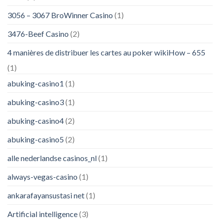
3056 – 3067 BroWinner Casino
(1)
3476-Beef Casino
(2)
4 manières de distribuer les cartes au poker wikiHow – 655
(1)
abuking-casino1
(1)
abuking-casino3
(1)
abuking-casino4
(2)
abuking-casino5
(2)
alle nederlandse casinos_nl
(1)
always-vegas-casino
(1)
ankarafayansustasi net
(1)
Artificial intelligence
(3)