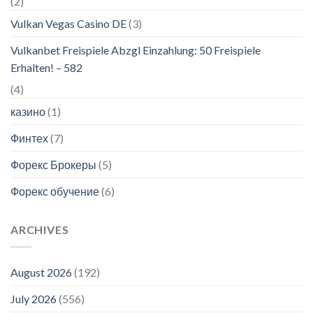
(2)
Vulkan Vegas Casino DE
(3)
Vulkanbet Freispiele Abzgl Einzahlung: 50 Freispiele
Erhalten! – 582
(4)
казино
(1)
Финтех
(7)
Форекс Брокеры
(5)
Форекс обучение
(6)
ARCHIVES
August 2026
(192)
July 2026
(556)