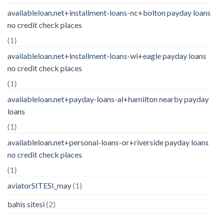
availableloan.net+installment-loans-nc+bolton payday loans
no credit check places
(1)
availableloan.net+installment-loans-wi+eagle payday loans
no credit check places
(1)
availableloan.net+payday-loans-al+hamilton nearby payday
loans
(1)
availableloan.net+personal-loans-or+riverside payday loans
no credit check places
(1)
aviatorSITESI_may
(1)
bahis sitesi
(2)