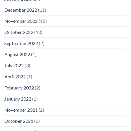
December 2022
(11)
November 2022
(15)
October 2022
(10)
September 2022
(2)
August 2022
(1)
July 2022
(3)
April 2022
(1)
February 2022
(2)
January 2022
(1)
November 2021
(2)
October 2021
(2)