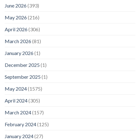
June 2026
(393)
May 2026
(216)
April 2026
(306)
March 2026
(81)
January 2026
(1)
December 2025
(1)
September 2025
(1)
May 2024
(1575)
April 2024
(305)
March 2024
(157)
February 2024
(125)
January 2024
(27)