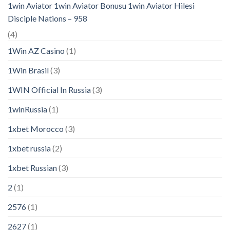
1win Aviator 1win Aviator Bonusu 1win Aviator Hilesi
Disciple Nations – 958
(4)
1Win AZ Casino
(1)
1Win Brasil
(3)
1WIN Official In Russia
(3)
1winRussia
(1)
1xbet Morocco
(3)
1xbet russia
(2)
1xbet Russian
(3)
2
(1)
2576
(1)
2627
(1)