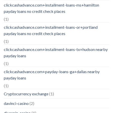
clickcashadvance.com+installment-loans-ms+hamilton
payday loans no credit check places
(1)
clickcashadvance.com+installment-loans-or+portland
payday loans no credit check places
(1)
clickcashadvance.com+installment-loans-tx+hudson nearby
payday loans
(1)
clickcashadvance.com+payday-loans-ga+dallas nearby
payday loans
(1)
Cryptocurrency exchange
(1)
davinci-casino
(2)
divaspin-casino
(1)