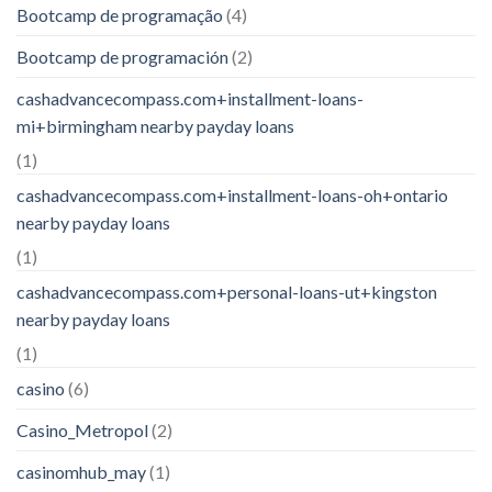
Bootcamp de programação
(4)
Bootcamp de programación
(2)
cashadvancecompass.com+installment-loans-
mi+birmingham nearby payday loans
(1)
cashadvancecompass.com+installment-loans-oh+ontario
nearby payday loans
(1)
cashadvancecompass.com+personal-loans-ut+kingston
nearby payday loans
(1)
casino
(6)
Casino_Metropol
(2)
casinomhub_may
(1)