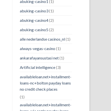
abuking-casino1
(1)
abuking-casino3
(1)
abuking-casino4
(2)
abuking-casino5
(2)
alle nederlandse casinos_nl
(1)
always-vegas-casino
(1)
ankarafayansustasi net
(1)
Artificial intelligence
(3)
availableloan.net+installment-
loans-nc+bolton payday loans
no credit check places
(1)
availableloan.net+installment-
loans-wi+eagle payday loans