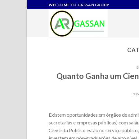
Skip
WELCOME TO GASSAN GROUP
to
content
CAT
Quanto Ganha um Cientis
POS
Existem oportunidades em órgãos de admini
secretarias e empresas públicas) com salár
Cientista Político estão no serviço públic
investem em pós-graduações de alto nível