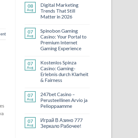
Digital Marketing
08
Aug
Trends That Still
Matter in 2026
Spinobon Gaming
07
ent
Aug
Casino: Your Portal to
Premium Internet
Gaming Experience
Kostenlos Spinza
07
Aug
Casino: Gaming-
Erlebnis durch Klarheit
& Fairness
247bet Casino –
07
Aug
Perusteellinen Arvio ja
ões
Pelioppaamme
va
Играй В Азино 777
07
Aug
Зеркало Рабочее!