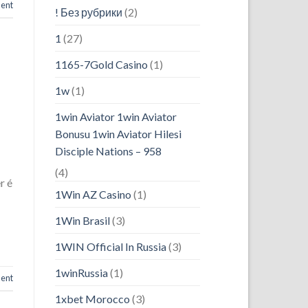
ent
! Без рубрики
(2)
1
(27)
1165-7Gold Casino
(1)
1w
(1)
1win Aviator 1win Aviator
Bonusu 1win Aviator Hilesi
Disciple Nations – 958
(4)
r é
1Win AZ Casino
(1)
1Win Brasil
(3)
1WIN Official In Russia
(3)
1winRussia
(1)
ent
1xbet Morocco
(3)