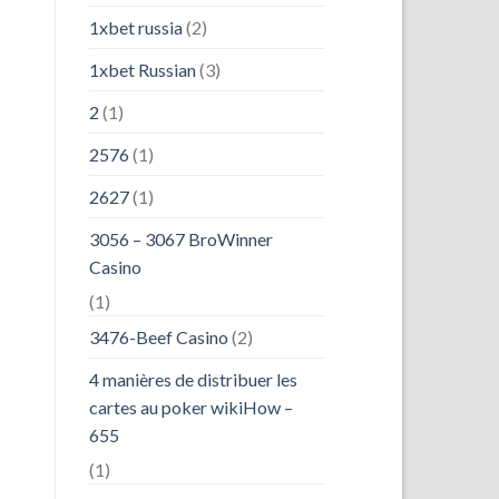
1xbet russia
(2)
1xbet Russian
(3)
2
(1)
2576
(1)
2627
(1)
3056 – 3067 BroWinner
Casino
(1)
3476-Beef Casino
(2)
4 manières de distribuer les
cartes au poker wikiHow –
655
(1)