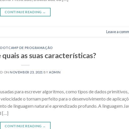
CONTINUE READING
→
Leave a comm
BOOTCAMP DE PROGRAMAÇÃO
 quais as suas características?
ED ON
NOVEMBER 23, 2021
BY
ADMIN
s usadas para escrever algoritmos, como tipos de dados primitivos,
e e velocidade o tornam perfeito para o desenvolvimento de aplicaç
mento de linguagem natural e aprendizado profundo. A linguagem Ja
 […]
CONTINUE READING
→