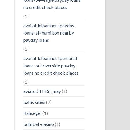
no credit check places
(1)
availableloan.net+payday-
loans-al+hamilton nearby
payday loans
(1)
availableloan.net+personal-
loans-or+riverside payday
loans no credit check places
(1)
aviatorSITESI_may
(1)
bahis sitesi
(2)
Bahsegel
(1)
bdmbet-casino
(1)