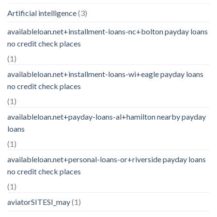
Artificial intelligence
(3)
availableloan.net+installment-loans-nc+bolton payday loans
no credit check places
(1)
availableloan.net+installment-loans-wi+eagle payday loans
no credit check places
(1)
availableloan.net+payday-loans-al+hamilton nearby payday
loans
(1)
availableloan.net+personal-loans-or+riverside payday loans
no credit check places
(1)
aviatorSITESI_may
(1)