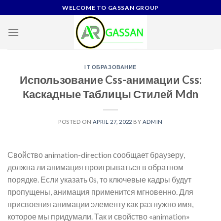
Skip
WELCOME TO GASSAN GROUP
to
content
IT ОБРАЗОВАНИЕ
Использование Css-анимации Css:
Каскадные Таблицы Стилей Mdn
POSTED ON
APRIL 27, 2022
BY
ADMIN
Свойство animation-direction сообщает браузеру,
должна ли анимация проигрываться в обратном
порядке. Если указать 0s, то ключевые кадры будут
пропущены, анимация применится мгновенно. Для
присвоения анимации элементу как раз нужно имя,
которое мы придумали. Так и свойство «animation»