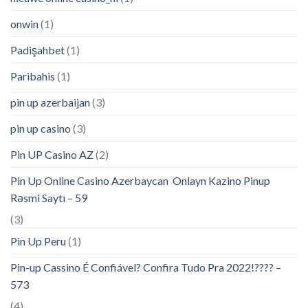
onwin
(1)
Padişahbet
(1)
Paribahis
(1)
pin up azerbaijan
(3)
pin up casino
(3)
Pin UP Casino AZ
(2)
Pin Up Online Casino Azerbaycan ️ Onlayn Kazino Pinup
Rəsmi Saytı – 59
(3)
Pin Up Peru
(1)
Pin-up Cassino É Confiável? Confira Tudo Pra 2022!???? –
573
(4)