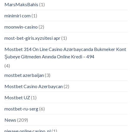
MarsMaksBahis
(1)
minimiri com
(1)
moonwin-casino
(2)
most-bet-giris.xyzsitesi apr
(1)
Mostbet 314 On Line Casino Azərbaycanda Bukmeker Kont
Şubeye Gitmeden Anında Online Kredi – 494
(4)
mostbet azerbaijan
(3)
Mostbet Casino Azerbaycan
(2)
Mostbet UZ
(1)
mostbet-ru-serg
(6)
News
(209)
nieuwe online casino_nl
(1)