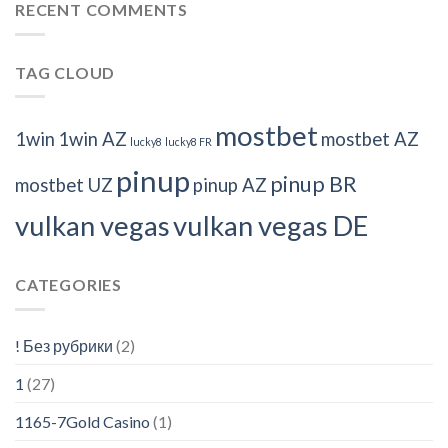
RECENT COMMENTS
TAG CLOUD
mostbet
1win
1win AZ
mostbet AZ
lucky8
lucky8 FR
pinup
pinup BR
mostbet UZ
pinup AZ
vulkan vegas
vulkan vegas DE
CATEGORIES
! Без рубрики
(2)
1
(27)
1165-7Gold Casino
(1)