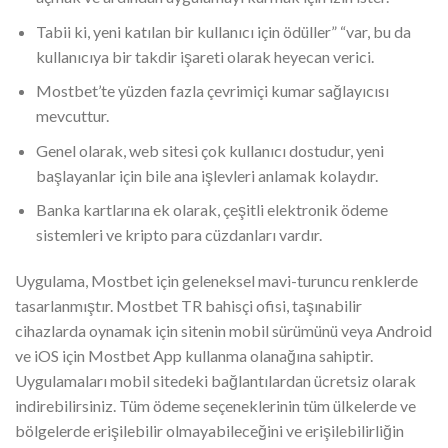
Tabii ki, yeni katılan bir kullanıcı için ödüller” “var, bu da
kullanıcıya bir takdir işareti olarak heyecan verici.
Mostbet’te yüzden fazla çevrimiçi kumar sağlayıcısı
mevcuttur.
Genel olarak, web sitesi çok kullanıcı dostudur, yeni
başlayanlar için bile ana işlevleri anlamak kolaydır.
Banka kartlarına ek olarak, çeşitli elektronik ödeme
sistemleri ve kripto para cüzdanları vardır.
Uygulama, Mostbet için geleneksel mavi-turuncu renklerde
tasarlanmıştır. Mostbet TR bahisçi ofisi, taşınabilir
cihazlarda oynamak için sitenin mobil sürümünü veya Android
ve iOS için Mostbet App kullanma olanağına sahiptir.
Uygulamaları mobil sitedeki bağlantılardan ücretsiz olarak
indirebilirsiniz. Tüm ödeme seçeneklerinin tüm ülkelerde ve
bölgelerde erişilebilir olmayabileceğini ve erişilebilirliğin