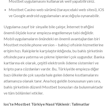
Mostbet uygulamasını kullanarak weil yapabilirsiniz.
Mostbet Casino web sürümü (tarayıcıdaki web sitesi), iOS
ve Google android uygulamaları aracılığıyla oynanabilir.
Uygulama zayıf bir sinyalle bile çalışır, İnternet trafiğini
önemli ölçüde korur empieza engellemeye tabi değildir.
Mobil uygulamaların önündeki en önemli avantajlardan biri
Mostbet mobile phone version – bahisçi ofisinin hizmetlerine
erişim hızı. Rakiplerle karşılaştırıldığında, bu bahis şirketinin
ofisinde para yatırma ve çekme işlemleri çok uygundur. Banka
kartlarına ek olarak, çeşitli elektronik ödeme sistemleri ve
kripto para cüzdanları vardır. Bu, Türkiye’de empieza diğer
bazı ülkelerde çok sayıda hale gelen ödeme kısıtlamalarını
atlamanıza olanak tanır. Ana hoş geldin bonusunun yanı sıra,
bahis şirketinin düzenli Mostbet bonusları da bulunmaktadır
ve tüm bölümleri etkiler.
Ios’te Mostbet Türkiye Nasıl Yüklenir: Talimatlar