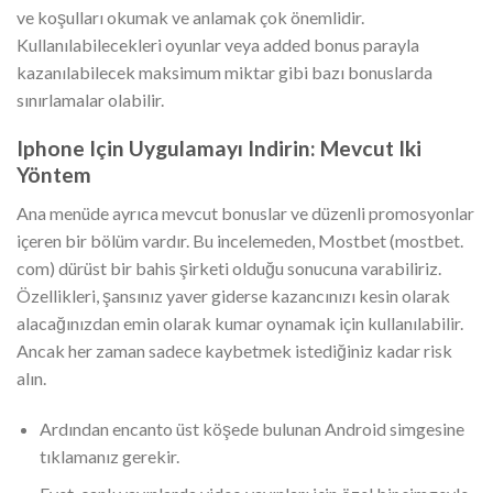
ve koşulları okumak ve anlamak çok önemlidir.
Kullanılabilecekleri oyunlar veya added bonus parayla
kazanılabilecek maksimum miktar gibi bazı bonuslarda
sınırlamalar olabilir.
Iphone Için Uygulamayı Indirin: Mevcut Iki
Yöntem
Ana menüde ayrıca mevcut bonuslar ve düzenli promosyonlar
içeren bir bölüm vardır. Bu incelemeden, Mostbet (mostbet.
com) dürüst bir bahis şirketi olduğu sonucuna varabiliriz.
Özellikleri, şansınız yaver giderse kazancınızı kesin olarak
alacağınızdan emin olarak kumar oynamak için kullanılabilir.
Ancak her zaman sadece kaybetmek istediğiniz kadar risk
alın.
Ardından encanto üst köşede bulunan Android simgesine
tıklamanız gerekir.