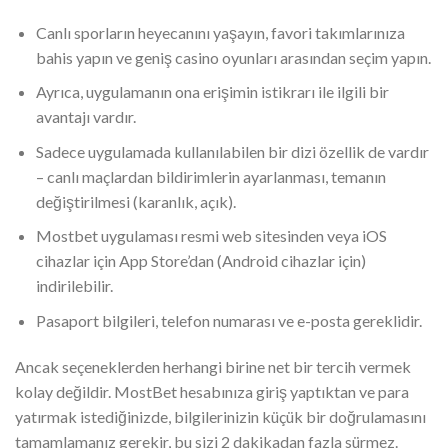
Canlı sporların heyecanını yaşayın, favori takımlarınıza
bahis yapın ve geniş casino oyunları arasından seçim yapın.
Ayrıca, uygulamanın ona erişimin istikrarı ile ilgili bir
avantajı vardır.
Sadece uygulamada kullanılabilen bir dizi özellik de vardır
– canlı maçlardan bildirimlerin ayarlanması, temanın
değiştirilmesi (karanlık, açık).
Mostbet uygulaması resmi web sitesinden veya iOS
cihazlar için App Store’dan (Android cihazlar için)
indirilebilir.
Pasaport bilgileri, telefon numarası ve e-posta gereklidir.
Ancak seçeneklerden herhangi birine net bir tercih vermek
kolay değildir. MostBet hesabınıza giriş yaptıktan ve para
yatırmak istediğinizde, bilgilerinizin küçük bir doğrulamasını
tamamlamanız gerekir, bu sizi 2 dakikadan fazla sürmez.