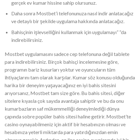
gerçek ev kumar hissine sahip olursunuz.
Daha sonra Mostbet’i telefonunuza nasıl indir anlatacağız
ve detaylı bir şekilde uygulama hakkında anlatacağız.
Bahisçinin işlevselliğini kullanmak için uygulamayı” “da
indirebilirsiniz.
Mostbet uygulamasını sadece cep telefonuna değil tablete
para indirebilirsiniz. Birçok bahisçi incelemesine göre,
programın bariz kusurları yoktur ve oyuncuların tüm
ihtiyaçlarını tam olarak karşılar. Kumar söz konusu olduğunda
harika bir deneyim yaşayacağınız en iyi bahis sitesini
arıyorsanız, Mostbet tam size göre. Bu bahis sitesi, diğer
sitelere kıyasla çok sayıda avantaja sahiptir ve bu da onu
kumarbazların saf mükemmelliği deneyimlediği dünya
çapında sobre popüler bahis sitesi haline getirir. Mostbet’te
casino oynayabilmeniz için aktif bir hesabınızın olması ve
hesabınıza yeterli miktarda para yatırdığınızdan emin
olmanız gerekir. Ardından, on line casino oyunlarında iyi bir