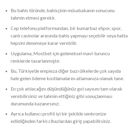
Bu bahis türünde, bahisçinin müsabakanın sonucunu
tahmin etmesi gerekir.
Cep telefonu platformundan, bir kumarbaz eSpor, spor,
canlı casinolar arasında bahis yapmayı seçebilir veya hatta
hepsini denemeye karar verebilir.
Uygulama, Mostbet için geleneksel mavi-turuncu
renklerde tasarlanmıştır.
Bu, Türkiye’de empieza diğer bazı ülkelerde çok sayıda
hale gelen ödeme kısıtlamalarını atlamanıza olanak tanır.
En çok atılacağını düşündüğünüz gol sayısını tam olarak
verebilirsiniz ve tahmin ettiğiniz gibi sonuçlanması
durumunda kazanırsınız.
Ayrıca kullanıcı profili iyi bir şekilde senkronize
edildiğinden farklı cihazlardan giriş yapabilirsiniz.