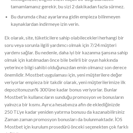
tamamlamanız gerekir, bu sizi 2 dakikadan fazla sürmez.
Bu durumda cihaz ayarlarına gidin empieza bilinmeyen
kaynaklardan indirmeye izin verin.
Ek olarak, site, tüketicilere sahip olabilecekleri herhangi bir
soru veya sorunla ilgili yardımcı olmak için 7/24 müşteri
yardımı sağlar. Bu nedenle, daha iyi bir kazanma şansına sahip
olmak için katılmadan önce bile belirli bir oyun hakkında
yeterince bilgi sahibi olduğunuzdan emin olmanız son derece
önemlidir. Mostbet uygulaması için, yeni müşterilere değer
veriyorlar empieza bir takdir olarak, yeni müşterilerimize ilk
depozitonuzun% 300’üne kadar bonus veriyorlar. Bunlar
Mostbet’in kullanıcıların sunduğu promosyon ve bonusların
yalnızca bir kısmı. Ayrıca hesabınıza afin de eklediğinizde
250 TL’ye kadar yeniden yatırma bonusu da kazanabilirsiniz
Zaman zaman promosyon bonusları da bulunmaktadır. İOS
Mostbet için kurulum prosedürü önceki seçenekten çok farklı