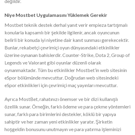
değildir.
Niye Mostbet Uygulamasını Yüklemek Gerekir
Mostbet teknik destek derhal yanıt verir empieza tartışmalı
konularla kapsamlı bir şekilde ilgilenir, ancak oyuncunun
belirli bir konuda iyi niyetine dair kanıt sunması gerekecektir.
Bunlar, rekabetçi çevrimiçi oyun dünyasındaki etkinlikler
üzerine oynanan bahislerdir. Counter-Strike, Dota 2, Group of
Legends ve Valorant gibi oyunlar düzenli olarak
oynanmaktadır. Tüm bu etkinlikler Mostbet’in web sitesinin
eSpor bölümünde mevcuttur. Doğrudan web sitesindeki
eSpor etkinlikleri için çevrimiçi maç yayınları mevcuttur.
Ayrıca MostBet, rahatınızı önemser ve bir dizi kullanışlı
özellik sunar. Örneğin, farklı ödeme ve para çekme yöntemleri
sunar, farklı para birimlerini destekler, köklü bir yapıya
sahiptir ve her zaman yeni etkinlikler yaratır. Şirketin
hoşgeldin bonusunu unutmayın ve para yatırma işleminizi