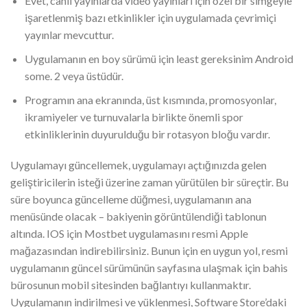
Evet, canlı yayınlarda video yayınları için özel bir simgeyle
işaretlenmiş bazı etkinlikler için uygulamada çevrimiçi
yayınlar mevcuttur.
Uygulamanın en boy sürümü için least gereksinim Android
some. 2 veya üstüdür.
Programın ana ekranında, üst kısmında, promosyonlar,
ikramiyeler ve turnuvalarla birlikte önemli spor
etkinliklerinin duyurulduğu bir rotasyon bloğu vardır.
Uygulamayı güncellemek, uygulamayı açtığınızda gelen
geliştiricilerin isteği üzerine zaman yürütülen bir süreçtir. Bu
süre boyunca güncelleme düğmesi, uygulamanın ana
menüsünde olacak – bakiyenin görüntülendiği tablonun
altında. IOS için Mostbet uygulamasını resmi Apple
mağazasından indirebilirsiniz. Bunun için en uygun yol, resmi
uygulamanın güncel sürümünün sayfasına ulaşmak için bahis
bürosunun mobil sitesinden bağlantıyı kullanmaktır.
Uygulamanın indirilmesi ve yüklenmesi, Software Store’daki