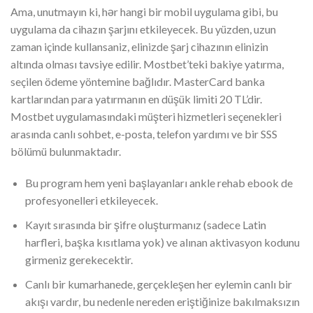
Ama, unutmayın ki, hər hangi bir mobil uygulama gibi, bu
uygulama da cihazın şarjını etkileyecek. Bu yüzden, uzun
zaman içinde kullansaniz, elinizde şarj cihazının elinizin
altında olması tavsiye edilir. Mostbet’teki bakiye yatırma,
seçilen ödeme yöntemine bağlıdır. MasterCard banka
kartlarından para yatırmanın en düşük limiti 20 TL’dir.
Mostbet uygulamasındaki müşteri hizmetleri seçenekleri
arasında canlı sohbet, e-posta, telefon yardımı ve bir SSS
bölümü bulunmaktadır.
Bu program hem yeni başlayanları ankle rehab ebook de
profesyonelleri etkileyecek.
Kayıt sırasında bir şifre oluşturmanız (sadece Latin
harfleri, başka kısıtlama yok) ve alınan aktivasyon kodunu
girmeniz gerekecektir.
Canlı bir kumarhanede, gerçekleşen her eylemin canlı bir
akışı vardır, bu nedenle nereden eriştiğinize bakılmaksızın