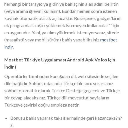
herhangi bir tarayıcıya gidin ve bahisçinin alan adını belirtin
(veya arama işlevini kullanın). Bundan hemen sonra istenen
kaynak otomatik olarak açılacaktır. Bu seçenek gadget’larını
ek programlarla aşırı yüklemek istemeyen kullanıcılar” “için
en uygunudur. Yani, yazılım yüklemek istemiyorsanız, sitede
(masaüstü veya mobil sürüm) bahis yapabilirsiniz
mostbet
indir
.
Mostbet Türkiye Uygulaması Android Apk Ve Ios Için
İndir (
Operatörler tarafından konuşulan dil, web sitesinde seçilen
dile bağlıdır. Sohbet odasında Türkçe bir soru sorarsanız,
sohbet otomatik olarak Türkçe Desteğe geçecek ve Türkçe
bir cevap alacaksınız. Türkçe dili mevcuttur, sayfaların
Türkçeye çevirisi doğru empieza nettir.
Bonusu bahis yaparak taksitler halinde geri kazancaks?n?
z.