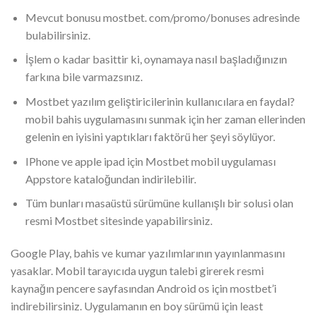
Mevcut bonusu mostbet. com/promo/bonuses adresinde
bulabilirsiniz.
İşlem o kadar basittir ki, oynamaya nasıl başladığınızın
farkına bile varmazsınız.
Mostbet yazılım geliştiricilerinin kullanıcılara en faydal?
mobil bahis uygulamasını sunmak için her zaman ellerinden
gelenin en iyisini yaptıkları faktörü her şeyi söylüyor.
IPhone ve apple ipad için Mostbet mobil uygulaması
Appstore kataloğundan indirilebilir.
Tüm bunları masaüstü sürümüne kullanışlı bir solusi olan
resmi Mostbet sitesinde yapabilirsiniz.
Google Play, bahis ve kumar yazılımlarının yayınlanmasını
yasaklar. Mobil tarayıcıda uygun talebi girerek resmi
kaynağın pencere sayfasından Android os için mostbet’i
indirebilirsiniz. Uygulamanın en boy sürümü için least