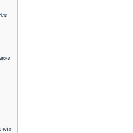
Или
также
И
рнете