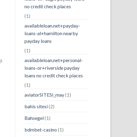
no credit check places
(1)
availableloan.net+payday-
loans-al+hamilton nearby
payday loans
(1)
availableloan.net+personal-
р
loans-or+riverside payday
loans no credit check places
(1)
aviatorSITESI_may
(1)
bahis sitesi
(2)
Bahsegel
(1)
bdmbet-casino
(1)