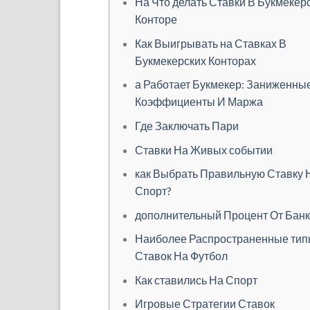
На Что делать Ставки В Букмекер
Конторе
Как Выигрывать на Ставках В
Букмекерских Конторах
а Работает Букмекер: Заниженны
Коэффициенты И Маржа
Где Заключать Пари
Ставки На Живых событии
как Выбрать Правильную Ставку 
Спорт?
дополнительный Процент От Бан
Наиболее Распространенные ти
Ставок На Футбол
Как ставились На Спорт
Игровые Стратегии Ставок