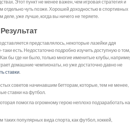
твах. Этот пункт не менее важен, чем игровая стратегия и
ем отдельно чуть позже. Хорошей доходностью в спортивных
м деле, уже лучше, когда вы ничего не теряете.
Результат
редставляется представлялось, некоторые лазейки ддя
таки есть. Недостаточно подробно изучить доступную о том,
. Как бы где ни было, только многие именитые клубы, наприме
грает домашние чемпионаты, но уже достаточно давно не
ть ставки
.
стых советов начинавшим бетторам, которые, тем не менее,
ые ставки на футбол.
 которая помогла огромному герою неплохо подзаработать на
таких популярных вида спорта, как футбол, хоккей,