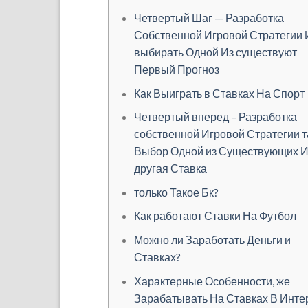
Четвертый Шаг — Разработка
Собственной Игровой Стратегии 
выбирать Одной Из существуют
Первый Прогноз
Как Выиграть в Ставках На Спорт
Четвертый вперед – Разработка
собственной Игровой Стратегии 
Выбор Одной из Существующих 
другая Ставка
только Такое Бк?
Как работают Ставки На Футбол
Можно ли Заработать Деньги и
Ставках?
Характерные Особенности, же
Зарабатывать На Ставках В Инте