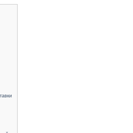
В
тавки