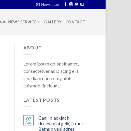
Newsletter
NAL NEWS SERVICE
GALLERY
CONTACT
ABOUT
Lorem ipsum dolor sit amet,
consectetuer adipiscing elit,
sed diam nonummy nibh
euismod tincidunt.
LATEST POSTS
Canlı blackjack
07
Aug
deneyimini geliştirmek
Bethub yeni adresi