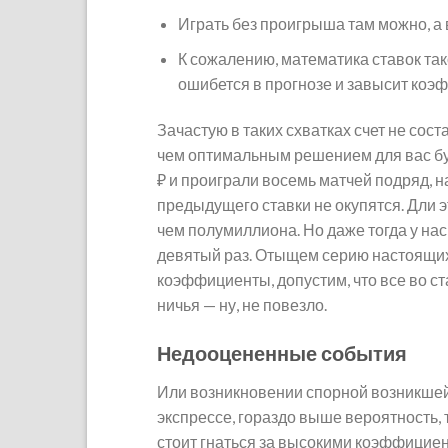
Играть без проигрыша там можно, а 
К сожалению, математика ставок так
ошибется в прогнозе и завысит коэ
Зачастую в таких схватках счет не соста
чем оптимальным решением для вас буд
₽ и проиграли восемь матчей подряд, 
предыдущего ставки не окупятся. Дли э
чем полумиллиона. Но даже тогда у нас 
девятый раз. Отыщем серию настоящих
коэффициенты, допустим, что все во ста
ничья — ну, не повезло.
Недооцененные события
Или возникновении спорной возникшей
экспрессе, гораздо выше вероятность, 
стоит гнаться за высокими коэффициен