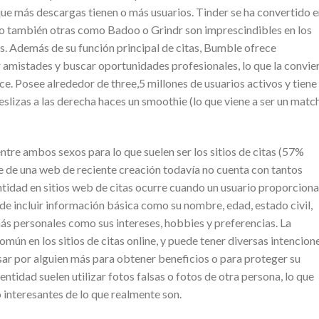
 que más descargas tienen o más usuarios. Tinder se ha convertido 
ro también otras como Badoo o Grindr son imprescindibles en los
es. Además de su función principal de citas, Bumble ofrece
r amistades y buscar oportunidades profesionales, lo que la convie
nce. Posee alrededor de three,5 millones de usuarios activos y tiene
eslizas a las derecha haces un smoothie (lo que viene a ser un matc
ntre ambos sexos para lo que suelen ser los sitios de citas (57%
e de una web de reciente creación todavía no cuenta con tantos
entidad en sitios web de citas ocurre cuando un usuario proporciona
de incluir información básica como su nombre, edad, estado civil,
ás personales como sus intereses, hobbies y preferencias. La
mún en los sitios de citas online, y puede tener diversas intencione
ar por alguien más para obtener beneficios o para proteger su
dentidad suelen utilizar fotos falsas o fotos de otra persona, lo que
interesantes de lo que realmente son.