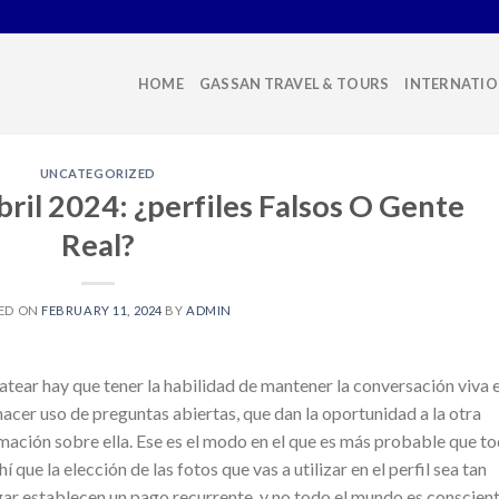
HOME
GASSAN TRAVEL & TOURS
INTERNATIO
UNCATEGORIZED
il 2024: ¿perfiles Falsos O Gente
Real?
ED ON
FEBRUARY 11, 2024
BY
ADMIN
hatear hay que tener la habilidad de mantener la conversación viva 
acer uso de preguntas abiertas, que dan la oportunidad a la otra
rmación sobre ella. Ese es el modo en el que es más probable que t
que la elección de las fotos que vas a utilizar en el perfil sea tan
gar establecen un pago recurrente, y no todo el mundo es conscien