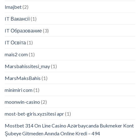
Imajbet
(2)
IT Вакансії
(1)
IT Образование
(3)
IT Освіта
(1)
mais2 com
(1)
Marsbahissitesi_may
(1)
MarsMaksBahis
(1)
minimiri com
(1)
moonwin-casino
(2)
most-bet-giris.xyzsitesi apr
(1)
Mostbet 314 On Line Casino Azərbaycanda Bukmeker Kont
Şubeye Gitmeden Anında Online Kredi – 494