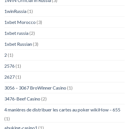
1WIN Official In Russia
(3)
1winRussia
(1)
1xbet Morocco
(3)
1xbet russia
(2)
1xbet Russian
(3)
2
(1)
2576
(1)
2627
(1)
3056 – 3067 BroWinner Casino
(1)
3476-Beef Casino
(2)
4 manières de distribuer les cartes au poker wikiHow – 655
(1)
abuking-casino1
(1)