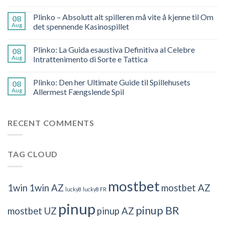
Plinko – Absolutt alt spilleren må vite å kjenne til Om
08
Aug
det spennende Kasinospillet
Plinko: La Guida esaustiva Definitiva al Celebre
08
Aug
Intrattenimento di Sorte e Tattica
Plinko: Den her Ultimate Guide til Spillehusets
08
Aug
Allermest Fængslende Spil
RECENT COMMENTS
TAG CLOUD
mostbet
1win
1win AZ
mostbet AZ
lucky8
lucky8 FR
pinup
pinup BR
mostbet UZ
pinup AZ