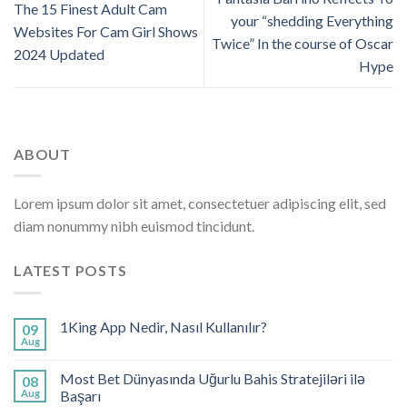
The 15 Finest Adult Cam
your “shedding Everything
Websites For Cam Girl Shows
Twice” In the course of Oscar
2024 Updated
Hype
ABOUT
Lorem ipsum dolor sit amet, consectetuer adipiscing elit, sed
diam nonummy nibh euismod tincidunt.
LATEST POSTS
1King App Nedir, Nasıl Kullanılır?
09
Aug
Most Bet Dünyasında Uğurlu Bahis Stratejiləri ilə
08
Aug
Başarı