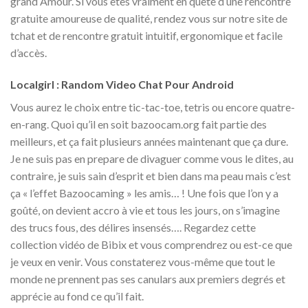
grand Amour. Si vous êtes vraiment en quête d’une rencontre
gratuite amoureuse de qualité, rendez vous sur notre site de
tchat et de rencontre gratuit intuitif, ergonomique et facile
d’accès.
Localgirl : Random Video Chat Pour Android
Vous aurez le choix entre tic-tac-toe, tetris ou encore quatre-
en-rang. Quoi qu’il en soit bazoocam.org fait partie des
meilleurs, et ça fait plusieurs années maintenant que ça dure.
Je ne suis pas en prepare de divaguer comme vous le dites, au
contraire, je suis sain d’esprit et bien dans ma peau mais c’est
ça « l’effet Bazoocaming » les amis… ! Une fois que l’on y a
goûté, on devient accro à vie et tous les jours, on s’imagine
des trucs fous, des délires insensés…. Regardez cette
collection vidéo de Bibix et vous comprendrez ou est-ce que
je veux en venir. Vous constaterez vous-même que tout le
monde ne prennent pas ses canulars aux premiers degrés et
apprécie au fond ce qu’il fait.