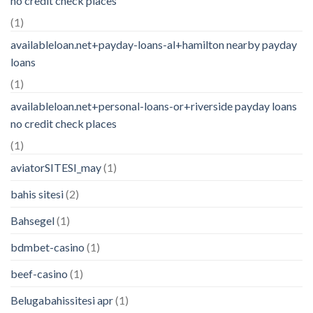
no credit check places
(1)
availableloan.net+payday-loans-al+hamilton nearby payday
loans
(1)
availableloan.net+personal-loans-or+riverside payday loans
no credit check places
(1)
aviatorSITESI_may
(1)
bahis sitesi
(2)
Bahsegel
(1)
bdmbet-casino
(1)
beef-casino
(1)
Belugabahissitesi apr
(1)