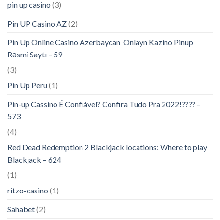
pin up casino
(3)
Pin UP Casino AZ
(2)
Pin Up Online Casino Azerbaycan ️ Onlayn Kazino Pinup
Rəsmi Saytı – 59
(3)
Pin Up Peru
(1)
Pin-up Cassino É Confiável? Confira Tudo Pra 2022!???? –
573
(4)
Red Dead Redemption 2 Blackjack locations: Where to play
Blackjack – 624
(1)
ritzo-casino
(1)
Sahabet
(2)