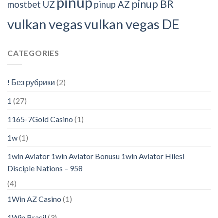
pinup
pinup BR
mostbet UZ
pinup AZ
vulkan vegas
vulkan vegas DE
CATEGORIES
! Без рубрики
(2)
1
(27)
1165-7Gold Casino
(1)
1w
(1)
1win Aviator 1win Aviator Bonusu 1win Aviator Hilesi
Disciple Nations – 958
(4)
1Win AZ Casino
(1)
1Win Brasil
(3)