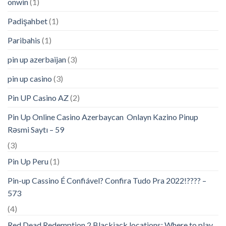
onwin
(1)
Padişahbet
(1)
Paribahis
(1)
pin up azerbaijan
(3)
pin up casino
(3)
Pin UP Casino AZ
(2)
Pin Up Online Casino Azerbaycan ️ Onlayn Kazino Pinup
Rəsmi Saytı – 59
(3)
Pin Up Peru
(1)
Pin-up Cassino É Confiável? Confira Tudo Pra 2022!???? –
573
(4)
Red Dead Redemption 2 Blackjack locations: Where to play