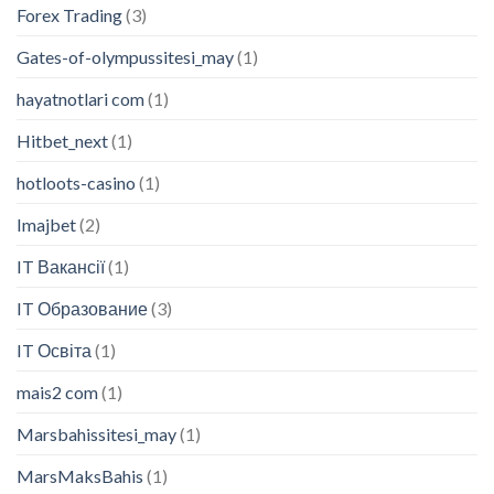
Forex Trading
(3)
Gates-of-olympussitesi_may
(1)
hayatnotlari com
(1)
Hitbet_next
(1)
hotloots-casino
(1)
Imajbet
(2)
IT Вакансії
(1)
IT Образование
(3)
IT Освіта
(1)
mais2 com
(1)
Marsbahissitesi_may
(1)
MarsMaksBahis
(1)