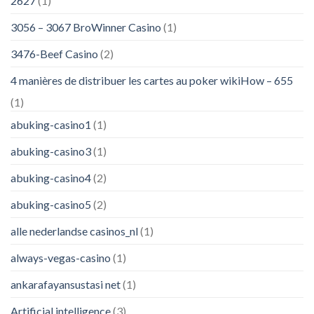
2627
(1)
3056 – 3067 BroWinner Casino
(1)
3476-Beef Casino
(2)
4 manières de distribuer les cartes au poker wikiHow – 655
(1)
abuking-casino1
(1)
abuking-casino3
(1)
abuking-casino4
(2)
abuking-casino5
(2)
alle nederlandse casinos_nl
(1)
always-vegas-casino
(1)
ankarafayansustasi net
(1)
Artificial intelligence
(3)