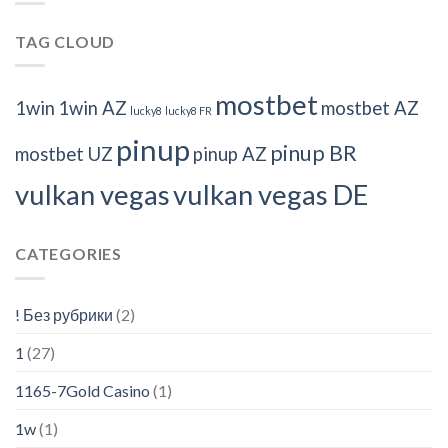
TAG CLOUD
mostbet
1win
1win AZ
mostbet AZ
lucky8
lucky8 FR
pinup
pinup BR
mostbet UZ
pinup AZ
vulkan vegas
vulkan vegas DE
CATEGORIES
! Без рубрики
(2)
1
(27)
1165-7Gold Casino
(1)
1w
(1)