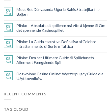
Most Bet Dünyasında Uğurlu Bahis Stratejiləri ilə
08
Aug
Başarı
Plinko – Absolutt alt spilleren må vite å kjenne til Om
08
Aug
det spennende Kasinospillet
Plinko: La Guida esaustiva Definitiva al Celebre
08
Aug
Intrattenimento di Sorte e Tattica
Plinko: Den her Ultimate Guide til Spillehusets
08
Aug
Allermest Fængslende Spil
Dozwolone Casino Online: Wyczerpujący Guide dla
08
Aug
Użytkowników
RECENT COMMENTS
TAG CLOUD