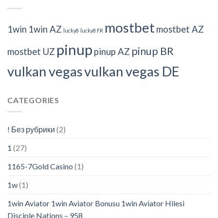
mostbet
1win
1win AZ
mostbet AZ
lucky8
lucky8 FR
pinup
pinup BR
mostbet UZ
pinup AZ
vulkan vegas
vulkan vegas DE
CATEGORIES
! Без рубрики
(2)
1
(27)
1165-7Gold Casino
(1)
1w
(1)
1win Aviator 1win Aviator Bonusu 1win Aviator Hilesi
Disciple Nations – 958