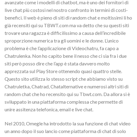
avanzate come i modelli di chatbot, ma è uno dei fornitori di
live chat più costosi nel nostro confronto in termini di costi-
benefici. Il web è pieno di siti di random chat e moltissimi li ho
già recensiti qui su TBWT.com ma va detto che su questi siti
trovare una ragazza è difficilissimo a causa dell’incredibile
sproporzione numerica tra gli uomini e le donne. L’unico
problema è che l’applicazione di Videochatru, fa capo a
Chatrulenka. Non ho capito bene il nesso che ci sia fra i due
siti però posso dire che l’app è stata davvero molto
apprezzata sul Play Store ottenendo quasi quattro stelle.
Questo sito utilizza lo stesso script che abbiamo visto su
Chatruletka, Chatrad, Chatalternative e numerosi altri siti di
random chat che ho recensito qui su Tbwt.com. Da allora si è
sviluppato in una piattaforma complessa che permette di
unire assitenza telefonica, email e live chat.
Nel 2010, Omegle ha introdotto la sua funzione di chat video
un anno dopo il suo lancio come piattaforma di chat di solo