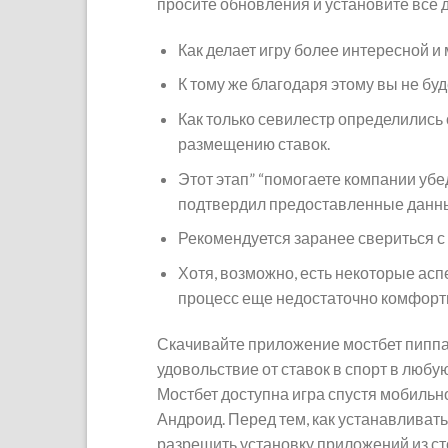
просите обновления и установите все 
Как делает игру более интересной 
К тому же благодаря этому вы не б
Как только севилестр определились 
размещению ставок.
Этот этап” “помогаете компании убе
подтвердил предоставленные данн
Рекомендуется заранее свериться 
Хотя, возможно, есть некоторые асп
процесс еще недостаточно комфорт
Скачивайте приложение мостбет пиппар
удовольствие от ставок в спорт в люб
Мостбет доступна игра спустя мобильн
Андроид. Перед тем, как устанавливат
разрешить установку приложений из ст