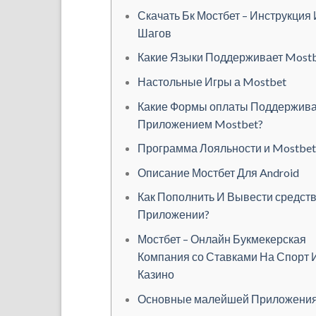
Скачать Бк Мостбет – Инструкция 
Шагов
Какие Языки Поддерживает Mostb
Настольные Игры а Mostbet
Какие Формы оплаты Поддержив
Приложением Mostbet?
Программа Лояльности и Mostbet
Описание Мостбет Для Android
Как Пополнить И Вывести средств
Приложении?
Мостбет – Онлайн Букмекерская
Компания со Ставками На Спорт 
Казино
Основные малейшей Приложени