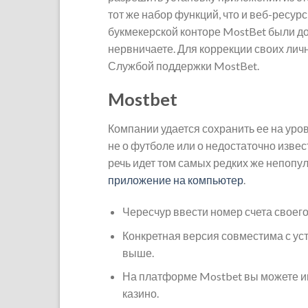
тот же набор функций, что и веб-ресур
букмекерской конторе MostBet были д
нервничаете. Для коррекции своих личн
Службой поддержки MostBet.
Mostbet
Компании удается сохранить ее на уро
не о футболе или о недостаточно изве
речь идет том самых редких же непоп
приложение на компьютер
.
Чересчур ввести номер счета своего
Конкретная версия совместима с устр
выше.
На платформе Mostbet вы можете иг
казино.