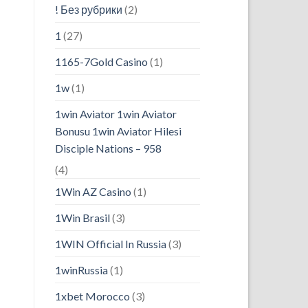
! Без рубрики
(2)
1
(27)
1165-7Gold Casino
(1)
1w
(1)
1win Aviator 1win Aviator
Bonusu 1win Aviator Hilesi
Disciple Nations – 958
(4)
1Win AZ Casino
(1)
1Win Brasil
(3)
1WIN Official In Russia
(3)
1winRussia
(1)
1xbet Morocco
(3)