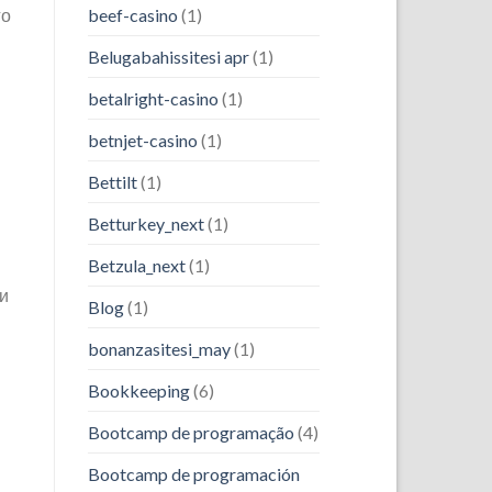
го
beef-casino
(1)
Belugabahissitesi apr
(1)
betalright-casino
(1)
betnjet-casino
(1)
Bettilt
(1)
Betturkey_next
(1)
Betzula_next
(1)
и
Blog
(1)
bonanzasitesi_may
(1)
Bookkeeping
(6)
Bootcamp de programação
(4)
Bootcamp de programación