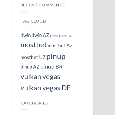
RECENT COMMENTS
TAG CLOUD
1win
1win AZ
lucky8
lucky8 FR
mostbet
mostbet AZ
pinup
mostbet UZ
pinup BR
pinup AZ
vulkan vegas
vulkan vegas DE
CATEGORIES