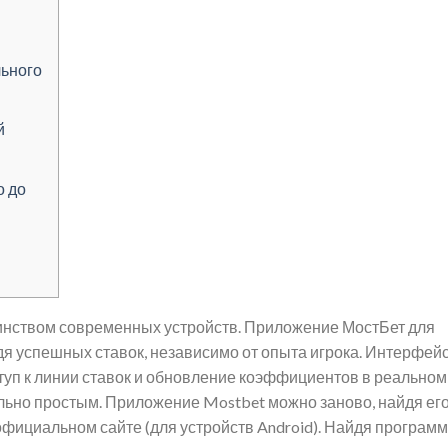
ьного
й
о до
инством современных устройств. Приложение МостБет для
дя успешных ставок, независимо от опыта игрока. Интерфей
туп к линии ставок и обновление коэффициентов в реальном
льно простым. Приложение Mostbet можно заново, найдя его
 официальном сайте (для устройств Android). Найдя программ