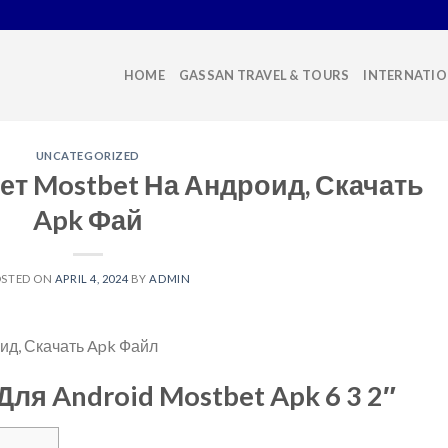
HOME
GASSAN TRAVEL & TOURS
INTERNATIO
UNCATEGORIZED
ет Mostbet На Андроид, Скачать
Apk Фай
OSTED ON
APRIL 4, 2024
BY
ADMIN
ид, Скачать Apk Файл
ля Android Mostbet Apk 6 3 2″