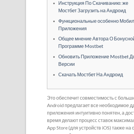
Инструкция По Скачиванию: же
Мостбет Загрузить на Андроид
Функциональные особенно Мобил
Приложения
Общее мнение Автора О Бонусно
Программе Mostbet
Обновить Приложение Mostbet Д
Версии
Скачать Мостбет На Андроид
Это обеспечит совместимость с больш
Android предлагает все необходимое д
приложения интуитивно понятен, а дос
время делают процесс ставок максима
App Store (для устройств iOS) также на