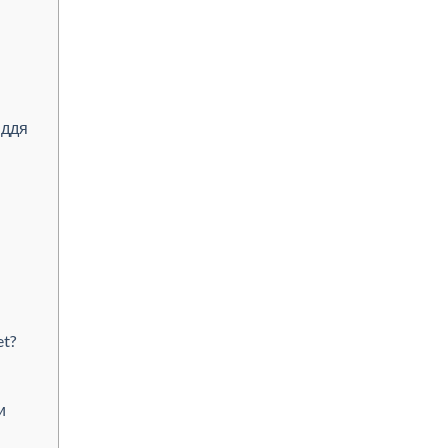
 ддя
t?
и