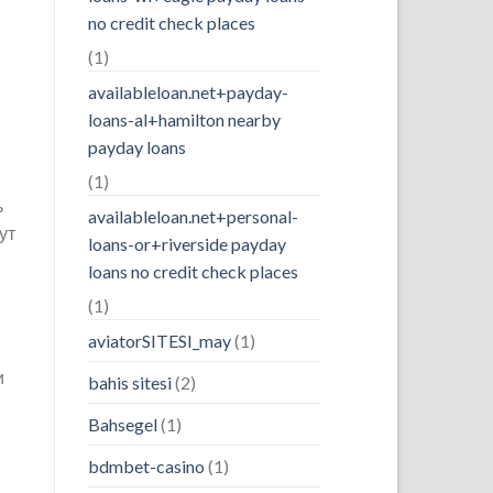
no credit check places
(1)
availableloan.net+payday-
loans-al+hamilton nearby
payday loans
(1)
ь
availableloan.net+personal-
ут
loans-or+riverside payday
loans no credit check places
(1)
aviatorSITESI_may
(1)
и
bahis sitesi
(2)
Bahsegel
(1)
bdmbet-casino
(1)