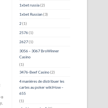
1xbet russia
(2)
1xbet Russian
(3)
2
(1)
2576
(1)
2627
(1)
3056 – 3067 BroWinner
Casino
(1)
3476-Beef Casino
(2)
4 manières de distribuer les
с
cartes au poker wikiHow –
655
 в
(1)
у,