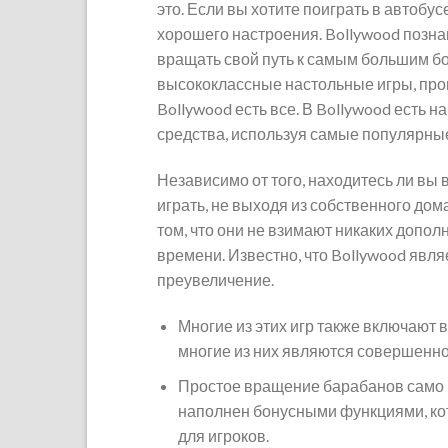
это. Если вы хотите поиграть в автобусе
хорошего настроения. Bollywood позна
вращать свой путь к самым большим б
высококлассные настольные игры, про
Bollywood есть все. В Bollywood есть 
средства, используя самые популярны
Независимо от того, находитесь ли вы в
играть, не выходя из собственного дом
том, что они не взимают никаких допол
времени. Известно, что Bollywood явля
преувеличение.
Многие из этих игр также включают 
многие из них являются совершенн
Простое вращение барабанов само по
наполнен бонусными функциями, ко
для игроков.