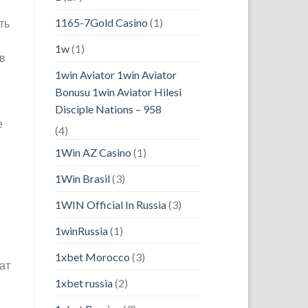
1165-7Gold Casino
(1)
ть
1w
(1)
в
1win Aviator 1win Aviator
Bonusu 1win Aviator Hilesi
Disciple Nations – 958
е
(4)
в
1Win AZ Casino
(1)
1Win Brasil
(3)
1WIN Official In Russia
(3)
1winRussia
(1)
1xbet Morocco
(3)
ат
1xbet russia
(2)