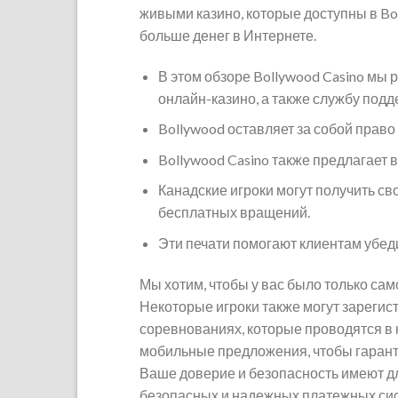
живыми казино, которые доступны в Bo
больше денег в Интернете.
В этом обзоре Bollywood Casino мы
онлайн-казино, а также службу подд
Bollywood оставляет за собой право
Bollywood Casino также предлагает 
Канадские игроки могут получить св
бесплатных вращений.
Эти печати помогают клиентам убед
Мы хотим, чтобы у вас было только сам
Некоторые игроки также могут зарегис
соревнованиях, которые проводятся в 
мобильные предложения, чтобы гарант
Ваше доверие и безопасность имеют д
безопасных и надежных платежных сис