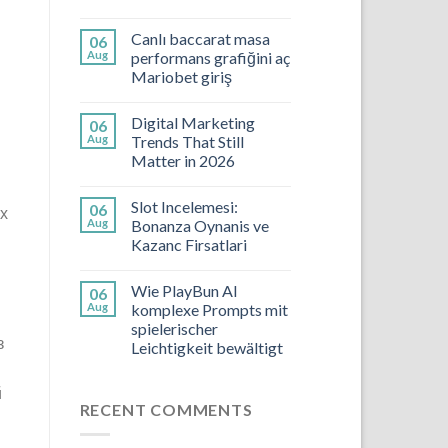
Canlı baccarat masa
06
Aug
performans grafiğini aç
Mariobet giriş
Digital Marketing
06
Aug
Trends That Still
Matter in 2026
Slot Incelemesi:
06
х
Aug
Bonanza Oynanis ve
Kazanc Firsatlari
Wie PlayBun AI
06
Aug
komplexe Prompts mit
spielerischer
з
Leichtigkeit bewältigt
й
RECENT COMMENTS