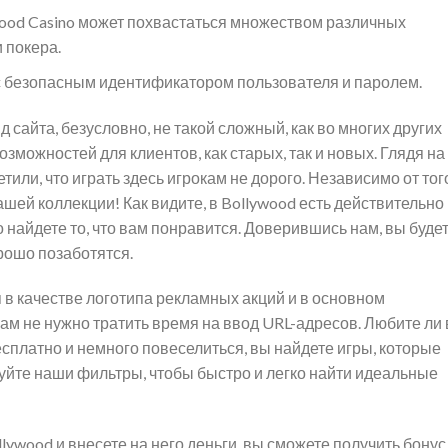
ywood Casino может похвастаться множеством различных
и покера.
 с безопасным идентификатором пользователя и паролем.
ид сайта, безусловно, не такой сложный, как во многих других
озможностей для клиентов, как старых, так и новых. Глядя на
или, что играть здесь игрокам не дорого. Независимо от тог
ашей коллекции! Как видите, в Bollywood есть действительно
 найдете то, что вам понравится. Доверившись нам, вы буде
орошо позаботятся.
 в качестве логотипа рекламных акций и в основном
нам не нужно тратить время на ввод URL-адресов. Любите ли
есплатно и немного повеселиться, вы найдете игры, которые
зуйте наши фильтры, чтобы быстро и легко найти идеальные
llywood и внесете на него деньги, вы сможете получить бонус