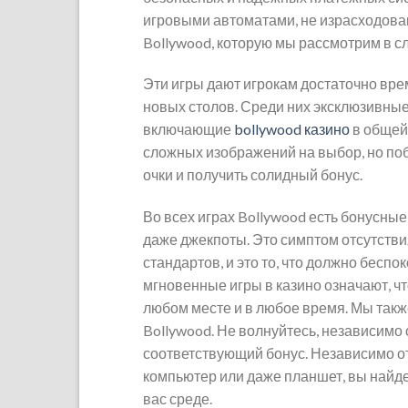
игровыми автоматами, не израсходовав
Bollywood, которую мы рассмотрим в 
Эти игры дают игрокам достаточно врем
новых столов. Среди них эксклюзивные 
включающие
bollywood казино
в общей 
сложных изображений на выбор, но поб
очки и получить солидный бонус.
Во всех играх Bollywood есть бонусные
даже джекпоты. Это симптом отсутстви
стандартов, и это то, что должно бесп
мгновенные игры в казино означают, ч
любом месте и в любое время. Мы также
Bollywood. Не волнуйтесь, независимо о
соответствующий бонус. Независимо от
компьютер или даже планшет, вы найде
вас среде.