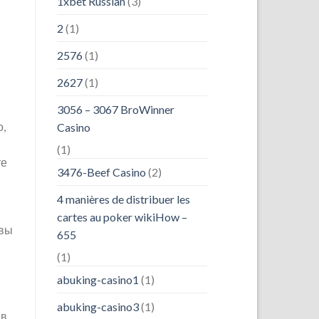
1xbet Russian
(3)
2
(1)
2576
(1)
2627
(1)
3056 – 3067 BroWinner
о,
Casino
(1)
те
3476-Beef Casino
(2)
4 manières de distribuer les
cartes au poker wikiHow –
 вы
655
(1)
abuking-casino1
(1)
abuking-casino3
(1)
 в