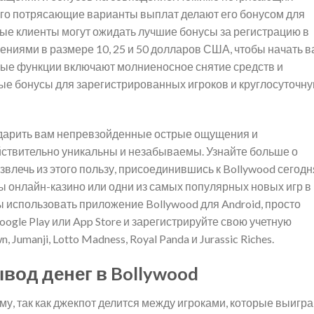
его потрясающие варианты выплат делают его бонусом для
овые клиенты могут ожидать лучшие бонусы за регистрацию в
ниями в размере 10, 25 и 50 долларов США, чтобы начать в
ые функции включают молниеносное снятие средств и
ые бонусы для зарегистрированных игроков и круглосуточн
одарить вам непревзойденные острые ощущения и
йствительно уникальны и незабываемы. Узнайте больше о
извлечь из этого пользу, присоединившись к Bollywood сегодн
ры онлайн-казино или одни из самых популярных новых игр в
обы использовать приложение Bollywood для Android, просто
ogle Play или App Store и зарегистрируйте свою учетную
 Jumanji, Lotto Madness, Royal Panda и Jurassic Riches.
вод денег в Bollywood
, так как джекпот делится между игроками, которые выигр