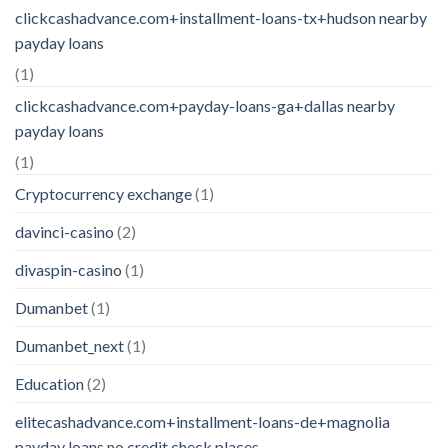
clickcashadvance.com+installment-loans-tx+hudson nearby
payday loans
(1)
clickcashadvance.com+payday-loans-ga+dallas nearby
payday loans
(1)
Cryptocurrency exchange
(1)
davinci-casino
(2)
divaspin-casino
(1)
Dumanbet
(1)
Dumanbet_next
(1)
Education
(2)
elitecashadvance.com+installment-loans-de+magnolia
payday loans no credit check places