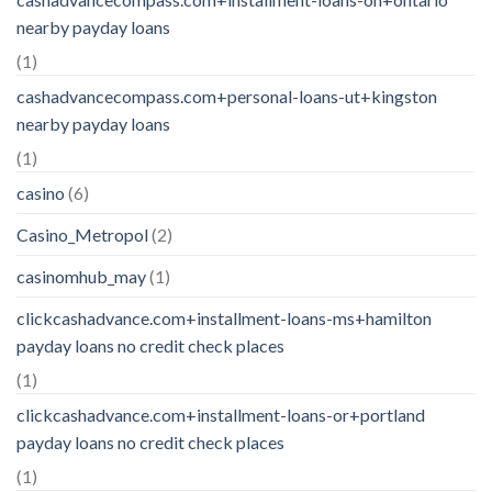
nearby payday loans
(1)
cashadvancecompass.com+personal-loans-ut+kingston
nearby payday loans
(1)
casino
(6)
Casino_Metropol
(2)
casinomhub_may
(1)
clickcashadvance.com+installment-loans-ms+hamilton
payday loans no credit check places
(1)
clickcashadvance.com+installment-loans-or+portland
payday loans no credit check places
(1)