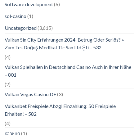
Software development
(6)
sol-casino
(1)
Uncategorized
(3,615)
Vulkan Sin City Erfahrungen 2024: Betrug Oder Seriös? »
Zum Tes Doğuş Medikal Tic San Ltd Şti – 532
(4)
Vulkan Spielhallen In Deutschland Casino Auch In Ihrer Nähe
– 801
(2)
Vulkan Vegas Casino DE
(3)
Vulkanbet Freispiele Abzgl Einzahlung: 50 Freispiele
Erhalten! – 582
(4)
казино
(1)