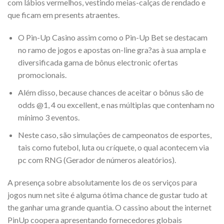
com lábios vermelhos, vestindo meias-calças de rendado e
que ficam em presents atraentes.
O Pin-Up Casino assim como o Pin-Up Bet se destacam
no ramo de jogos e apostas on-line gra?as à sua ampla e
diversificada gama de bônus electronic ofertas
promocionais.
Além disso, because chances de aceitar o bônus são de
odds @1, 4 ou excellent, e nas múltiplas que contenham no
mínimo 3 eventos.
Neste caso, são simulações de campeonatos de esportes,
tais como futebol, luta ou críquete, o qual acontecem via
pc com RNG (Gerador de números aleatórios).
A presença sobre absolutamente los de os serviços para
jogos num net site é alguma ótima chance de gustar tudo at
the ganhar uma grande quantia. O cassino about the internet
PinUp coopera apresentando fornecedores globais