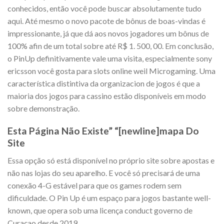
conhecidos, então você pode buscar absolutamente tudo
aqui. Até mesmo o novo pacote de bônus de boas-vindas é
impressionante, já que dá aos novos jogadores um bônus de
100% afin de um total sobre até R$ 1. 500, 00. Em conclusão,
o PinUp definitivamente vale uma visita, especialmente sony
ericsson você gosta para slots online weil Microgaming. Uma
característica distintiva da organizacion de jogos é que a
maioria dos jogos para cassino estão disponíveis em modo
sobre demonstração.
Esta Página Não Existe” “[newline]mapa Do
Site
Essa opção só está disponível no próprio site sobre apostas e
não nas lojas do seu aparelho. E você só precisará de uma
conexão 4-G estável para que os games rodem sem
dificuldade. O Pin Up é um espaço para jogos bastante well-
known, que opera sob uma licença conduct governo de
Curaçao desde 2019.