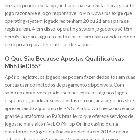
úteis, dependendo da opção bancária escolhida. Para garantir
jogo razonable e jogo responsável, o Pin Upwards exige que
operating-system jogadores tenham 20 ou 21 anos para se
registrarem. Além disso, operating system jogadores só têm
permissão para alguma conta e precisam usar o ainda método
de deposito para depósitos at the saques.
O Que São Because Apostas Qualificativas
Mhh Bet365?
Após o registro, os jogadores podem fazer depósitos em suas
contas usando métodos de pagamento disponíveis. Com
saldo na conta, você pode escolher entre os algunos jogos
disponíveis, produzir suas apostas e começar a jogar nos slots
apresentando algoritmo de RNG. Pin Up On line casino é uma
grande plataforma no País brasileiro que oferece serviços de
jogos no mais alto nível. O Pin-up Online casino é uma
plataforma de jogos on-line estabelecida em 2016 e opera
sob uma licença de Curaçao. Oferece mais de 3. seven