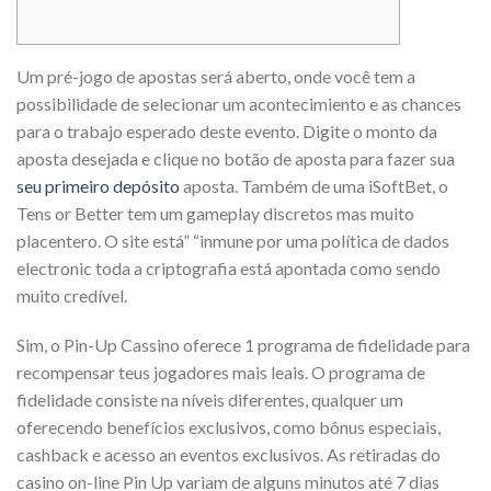
Um pré-jogo de apostas será aberto, onde você tem a
possibilidade de selecionar um acontecimiento e as chances
para o trabajo esperado deste evento. Digite o monto da
aposta desejada e clique no botão de aposta para fazer sua
seu primeiro depósito
aposta. Também de uma iSoftBet, o
Tens or Better tem um gameplay discretos mas muito
placentero. O site está” “inmune por uma política de dados
electronic toda a criptografia está apontada como sendo
muito credível.
Sim, o Pin-Up Cassino oferece 1 programa de fidelidade para
recompensar teus jogadores mais leais. O programa de
fidelidade consiste na níveis diferentes, qualquer um
oferecendo benefícios exclusivos, como bônus especiais,
cashback e acesso an eventos exclusivos. As retiradas do
casino on-line Pin Up variam de alguns minutos até 7 dias