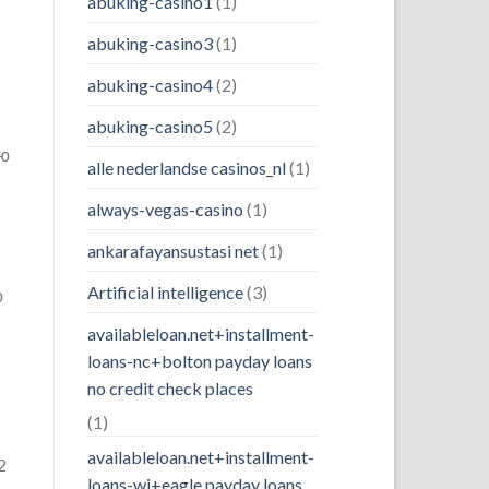
abuking-casino1
(1)
abuking-casino3
(1)
abuking-casino4
(2)
abuking-casino5
(2)
ию
alle nederlandse casinos_nl
(1)
always-vegas-casino
(1)
ankarafayansustasi net
(1)
Artificial intelligence
(3)
ю
availableloan.net+installment-
loans-nc+bolton payday loans
no credit check places
(1)
availableloan.net+installment-
2
loans-wi+eagle payday loans