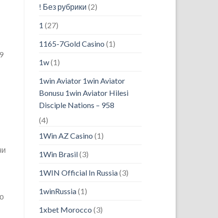
! Без рубрики
(2)
1
(27)
1165-7Gold Casino
(1)
9
1w
(1)
1win Aviator 1win Aviator
Bonusu 1win Aviator Hilesi
Disciple Nations – 958
(4)
1Win AZ Casino
(1)
чи
1Win Brasil
(3)
1WIN Official In Russia
(3)
1winRussia
(1)
но
1xbet Morocco
(3)