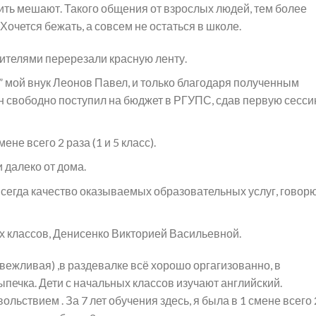
жить мешают. Такого общения от взрослых людей, тем более
 Хочется бежать, а совсем не остаться в школе.
ителями перерезали красную ленту.
“5” мой внук Леонов Павел, и только благодаря полученным
н свободно поступил на бюджет в РГУПС, сдав первую сесс
мене всего 2 раза (1 и 5 класс).
 далеко от дома.
сегда качество оказываемых образовательных услуг, говор
х классов, Денисенко Викторией Васильевной.
вежливая) ,в раздевалке всё хорошо оргагизованно, в
ыпечка. Дети с начальных классов изучают английский.
ольствием . За 7 лет обучения здесь, я была в 1 смене всего 