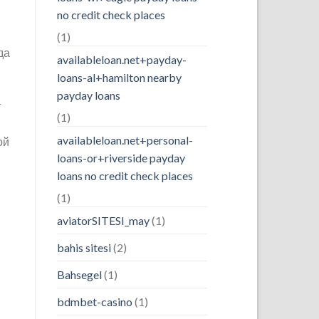
no credit check places
(1)
да
availableloan.net+payday-
loans-al+hamilton nearby
payday loans
т
(1)
availableloan.net+personal-
ой
loans-or+riverside payday
loans no credit check places
(1)
aviatorSITESI_may
(1)
bahis sitesi
(2)
Bahsegel
(1)
bdmbet-casino
(1)