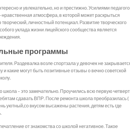
интересно и увлекательно, но и престижно. Усилиями педагог
-нравственная атмосфера, в которой может раскрыться
о творческий, личностный потенциал. Развитие творческого
собого уклада жизни лицейского сообщества является
реждения.
ельные программы
чителя. Раздевалка возле спортзала у девочек не закрываетс
ну и какие могут быть позитивные отзывы о вечно советской
колу.
что школа – это замечательно. Проучились всю первую четверт
, ребятам сдавать ВПР. После ремонта школа преобразилась (
ень уютный,со вкусом высажены растения, детям есть где
.
 Впечатление от знакомства со школой негативное. Такое