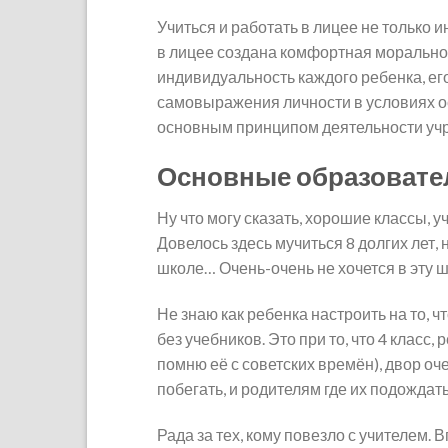
Учиться и работать в лицее не только 
в лицее создана комфортная морально
индивидуальность каждого ребенка, ег
самовыражения личности в условиях о
основным принципом деятельности уч
Основные образоват
Ну что могу сказать, хорошие классы, у
Довелось здесь мучиться 8 долгих лет, 
школе… Очень-очень не хочется в эту ш
Не знаю как ребенка настроить на то, 
без учебников. Это при то, что 4 класс
помню её с советских времён), двор оч
побегать, и родителям где их подождать
Рада за тех, кому повезло с учителем.