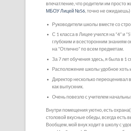
впечатление, что родители им просто 
МБОУ Лицей №56
, точно не ожидаешь)
Руководители школы вместе со стро
С 1 класса в Лицее учился на “4” и 
глубоким и всесторонним знаниям о
на “Отлично” по всем предметам.
За 7 лет обучения здесь, я была в 1 с
Расположение школы удобное хоть и
Директор несколько переоценивал в
как выпускник.
Очень повезло с учителем начальны
Внутри помещения уютно, есть охрана(
столовой вкусные обеды, всегда есть в
Вообщем, мой внук ходит в школу с удов