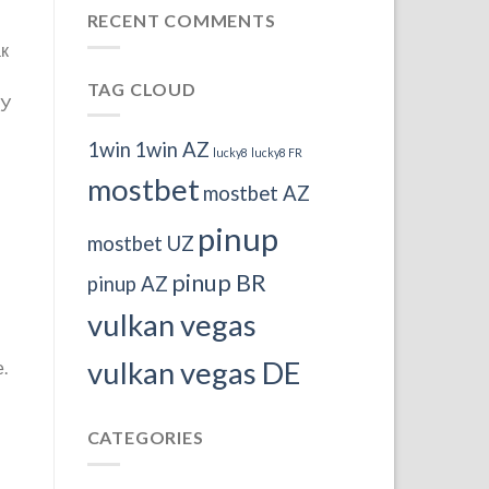
RECENT COMMENTS
к
TAG CLOUD
ТУ
1win
1win AZ
lucky8
lucky8 FR
mostbet
mostbet AZ
pinup
mostbet UZ
pinup BR
pinup AZ
vulkan vegas
vulkan vegas DE
.
CATEGORIES