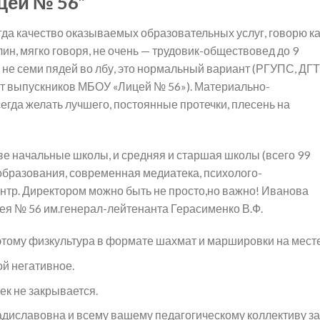
цей № 56”
да качество оказываемых образовательных услуг, говорю ка
ин, мягко говоря, не очень — трудовик-обществовед до 9
к не семи пядей во лбу, это нормальный вариант (РГУПС, ДГ
ут выпускников МБОУ «Лицей № 56»). Материально-
егда желать лучшего, постоянные протечки, плесень на
две начальные школы, и средняя и старшая школы (всего 99
 образования, современная медиатека, психолого-
нтр. Директором можно быть не просто,но важно! Иванова
я № 56 им.генерал-лейтенанта Герасименко В.Ф.
оэтому физкультура в формате шахмат и маршировки на месте
ой негативное.
ек не закрывается.
диславовна и всему вашему педагогическому коллективу за