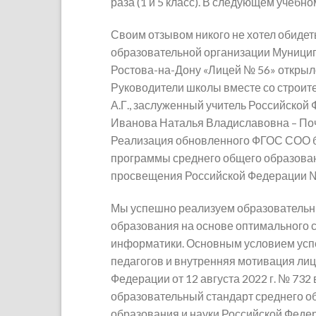
раза (1 и 5 класс). В следующем учебно
Своим отзывом никого не хотел обидет
образовательной организации Муници
Ростова-на-Дону «Лицей № 56» открылос
Руководители школы вместе со строит
А.Г., заслуженный учитель Российской 
Иванова Наталья Владиславовна – По
Реализация обновленного ФГОС СОО б
программы среднего общего образова
просвещения Российской Федерации №1
Мы успешно реализуем образовательны
образования на основе оптимального 
информатики. Основным условием усп
педагогов и внутренняя мотивация ли
Федерации от 12 августа 2022 г. № 7
образовательный стандарт среднего о
образования и науки Российской Федер