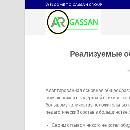
Skip
WELCOME TO GASSAN GROUP
to
content
Реализуемые 
P
Адаптированная основная общеобразо
обучающихся с задержкой психического
большому количеству положительных о
педагогический состав в большинстве с
Своим отзывом никого не хотел обид