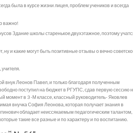
гда была в курсе жизни лицея, проблем учеников и всегда
о важно!
инусов Здание школы старенькое,двухэтажное, поэтому учатс
т, ну и какие могут быть позитивные отзывы о вечно советск
 учителя.
 мой внук Леонов Павел, и только благодаря полученным
вободно поступил на бюджет в РГУПС, сдав первую сессию 
ый момент в 3 -М классе, классный руководитель- Яковлев
имая внучка София Леонова, которая получает знания в
тинович обладает неиссякаемым педагогическим талантом,
оторые такие все разные и по характеру и по воспитанию.