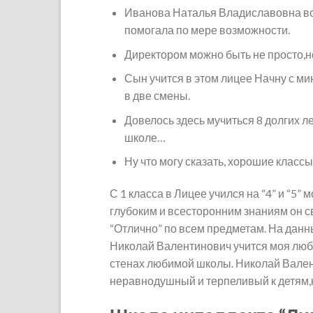
Иванова Наталья Владиславовна все
помогала по мере возможности.
Директором можно быть не просто,н
Сын учится в этом лицее Начну с м
в две смены.
Довелось здесь мучиться 8 долгих ле
школе…
Ну что могу сказать, хорошие классы,
С 1 класса в Лицее учился на “4” и “5”
глубоким и всесторонним знаниям он с
“Отлично” по всем предметам. На данн
Николай Валентинович учится моя люб
стенах любимой школы. Николай Вален
неравнодушный и терпеливый к детям,к