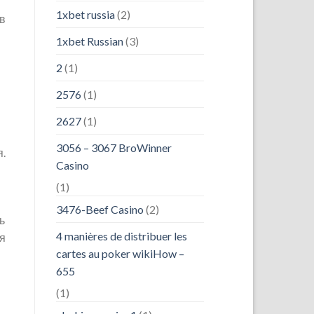
1xbet russia
(2)
ов
1xbet Russian
(3)
2
(1)
2576
(1)
2627
(1)
3056 – 3067 BroWinner
я.
Casino
(1)
3476-Beef Casino
(2)
ь
4 manières de distribuer les
 я
cartes au poker wikiHow –
655
(1)