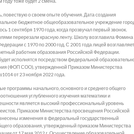
м году тоже будет 2 смена.
ь, повествую о своем опыте обучения. Дата создания
пальное бюджетное общеобразовательное учреждение горо
ь 1 сентября 1970 года, когда прозвучал первый звонок.
елями перерезали красную ленту. Школу возглавила Фомина
Федерации с 1970 по 2000 год. С 2001 года лицей возглавляе
четный работник образования Российской Федерации.
удет исполнятся посредством федеральной образовательн
ния (ФОП СОО), утвержденной Приказом Министерства
014 от 23 ноября 2022 года.
е программы начального, основного и среднего общего
соотношения углубленного изучения математики и
ешности является высокий профессиональный уровень
цеистов. Приказом Министерства просвещения Российской
32 внесены изменения в федеральный государственный
бщего образования, утвержденный приказом Министерства
ации от 17 мая 2012 г. Осуществление образовательной