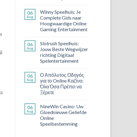
Winny Speelhuis: Je
06
Aug
Complete Gids naar
Hoogwaardige Online
Gaming Entertainment
я
Slotrush Speelhuis:
06
Aug
Jouw Beste Wegwijzer
ой
richting Digitaal
Spelentertainment
Ο Απόλυτος Οδηγός
06
Aug
για το Online Καζίνο:
Όλα Όσα Πρέπει να
Ξέρετε
на
NineWin Casino: Uw
06
Aug
Gloednieuwe Geliefde
Online
Speelbestemming