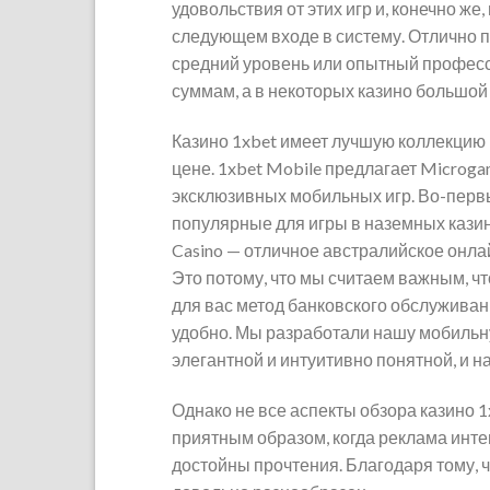
удовольствия от этих игр и, конечно ж
следующем входе в систему. Отлично по
средний уровень или опытный професс
суммам, а в некоторых казино большо
Казино 1xbet имеет лучшую коллекцию 
цене. 1xbet Mobile предлагает Microgam
эксклюзивных мобильных игр. Во-перв
популярные для игры в наземных казин
Casino — отличное австралийское онла
Это потому, что мы считаем важным, 
для вас метод банковского обслуживани
удобно. Мы разработали нашу мобильн
элегантной и интуитивно понятной, и на
Однако не все аспекты обзора казино 
приятным образом, когда реклама интег
достойны прочтения. Благодаря тому, 