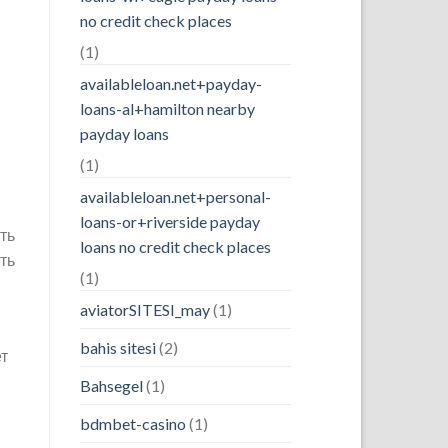
no credit check places
(1)
availableloan.net+payday-
loans-al+hamilton nearby
payday loans
(1)
availableloan.net+personal-
loans-or+riverside payday
ть
loans no credit check places
ть
(1)
aviatorSITESI_may
(1)
bahis sitesi
(2)
ет
Bahsegel
(1)
bdmbet-casino
(1)