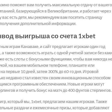
азино поможет вам получить максимальную отдачу от вашего
омпанией, базирующейся в Великобритании, и работает через
у вас есть дети, мы рекомендуем вам посетить страницу
я получения дополнительной информации.
ывод выигрыша со счета 1xbet
ным играм Канаваке, и сайт предлагает игрокам один год
 а также возможность играть с одной учетной записи без как
кже есть слоты с бонусными функциями, чтобы вам никогда н
 рукой, на вашем мобильном телефоне, планшете или
на первые 10 дней, затем 300% до 60-го дня. Игровой
лько недавно стал известен своим инновационным способом
ющимся программным обеспечением. Новые игроки могут
рлингов и получить бонус на матч до 400 фунтов стерлингов.
игр, который мы, 1xbet, предлагаем нашим игрокам. Также
ельные раздачи и ежемесячные призы, которые добавляют