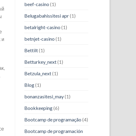
beef-casino
(1)
ый
Belugabahissitesi apr
(1)
ы
betalright-casino
(1)
е
betnjet-casino
(1)
 и
Bettilt
(1)
Betturkey_next
(1)
к,
Betzula_next
(1)
.
Blog
(1)
bonanzasitesi_may
(1)
Bookkeeping
(6)
Bootcamp de programação
(4)
се
Bootcamp de programación