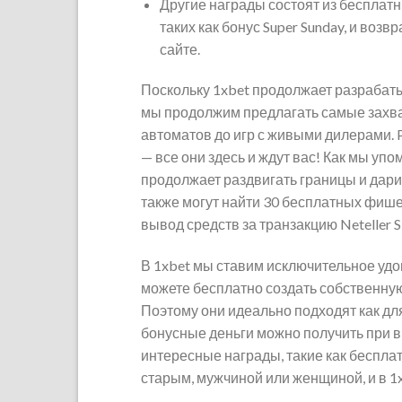
Другие награды состоят из бесплат
таких как бонус Super Sunday, и воз
сайте.
Поскольку 1xbet продолжает разрабат
мы продолжим предлагать самые захват
автоматов до игр с живыми дилерами. Pyr
— все они здесь и ждут вас! Как мы уп
продолжает раздвигать границы и дари
также могут найти 30 бесплатных фи
вывод средств за транзакцию Neteller S
В 1xbet мы ставим исключительное удов
можете бесплатно создать собственную
Поэтому они идеально подходят как для
бонусные деньги можно получить при в
интересные награды, такие как беспла
старым, мужчиной или женщиной, и в 1x