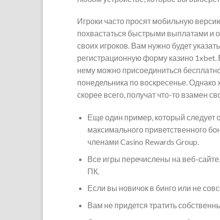
Игроки часто просят мобильную версию
похвастаться быстрыми выплатами и о
своих игроков. Вам нужно будет указат
регистрационную форму казино 1xbet. 
нему можно присоединиться бесплатно.
понедельника по воскресенье. Однако хо
скорее всего, получат что-то взамен св
Еще один пример, который следует от
максимального приветственного бону
членами Casino Rewards Group.
Все игры перечислены на веб-сайте,
ПК.
Если вы новичок в бинго или не совс
Вам не придется тратить собственны