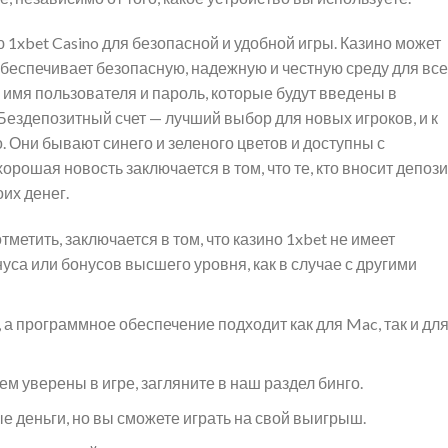
 1xbet Casino для безопасной и удобной игры. Казино может
беспечивает безопасную, надежную и честную среду для все
ь имя пользователя и пароль, которые будут введены в
Бездепозитный счет — лучший выбор для новых игроков, и к
 Они бывают синего и зеленого цветов и доступны с
рошая новость заключается в том, что те, кто вносит депози
оих денег.
метить, заключается в том, что казино 1xbet не имеет
са или бонусов высшего уровня, как в случае с другими
 а программное обеспечение подходит как для Mac, так и дл
ем уверены в игре, загляните в наш раздел бинго.
е деньги, но вы сможете играть на свой выигрыш.