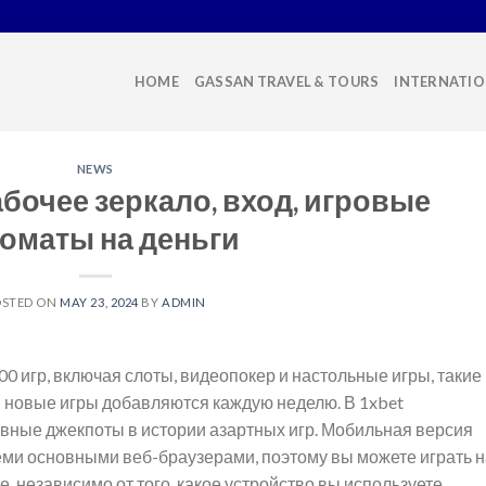
HOME
GASSAN TRAVEL & TOURS
INTERNATIO
NEWS
абочее зеркало, вход, игровые
оматы на деньги
OSTED ON
MAY 23, 2024
BY
ADMIN
00 игр, включая слоты, видеопокер и настольные игры, такие
ем новые игры добавляются каждую неделю. В 1xbet
ные джекпоты в истории азартных игр. Мобильная версия
семи основными веб-браузерами, поэтому вы можете играть 
, независимо от того, какое устройство вы используете.