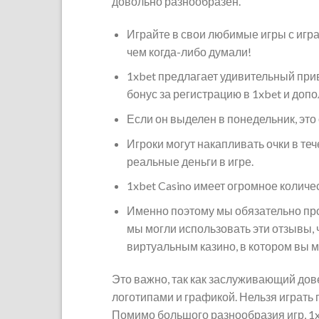
довольно разнообразен.
Играйте в свои любимые игры с игра
чем когда-либо думали!
1xbet предлагает удивительный при
бонус за регистрацию в 1xbet и до
Если он выделен в понедельник, это
Игроки могут накапливать очки в те
реальные деньги в игре.
1xbet Casino имеет огромное количе
Именно поэтому мы обязательно пр
мы могли использовать эти отзывы,
виртуальным казино, в котором вы м
Это важно, так как заслуживающий дов
логотипами и графикой. Нельзя играть 
Помимо большого разнообразия игр, 1xb