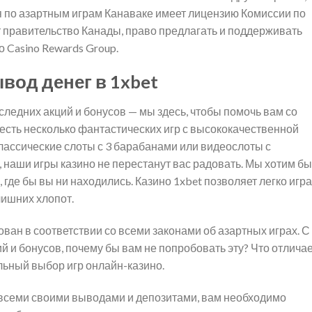
я по азартным играм Канаваке имеет лицензию Комиссии по
т правительство Канады, право предлагать и поддерживать
 Casino Rewards Group.
вод денег в 1xbet
следних акций и бонусов — мы здесь, чтобы помочь вам со
есть несколько фантастических игр с высококачественной
лассические слоты с 3 барабанами или видеослоты с
аши игры казино не перестанут вас радовать. Мы хотим бы
де бы вы ни находились. Казино 1xbet позволяет легко игра
лишних хлопот.
ван в соответствии со всеми законами об азартных играх. С
й и бонусов, почему бы вам не попробовать эту? Что отлича
ельный выбор игр онлайн-казино.
всеми своими выводами и депозитами, вам необходимо