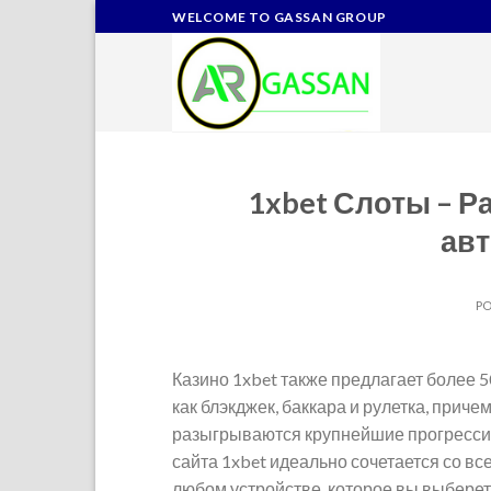
Skip
WELCOME TO GASSAN GROUP
to
content
1xbet Слоты – Р
авт
P
Казино 1xbet также предлагает более 5
как блэкджек, баккара и рулетка, прич
разыгрываются крупнейшие прогрессив
сайта 1xbet идеально сочетается со в
любом устройстве, которое вы выберете