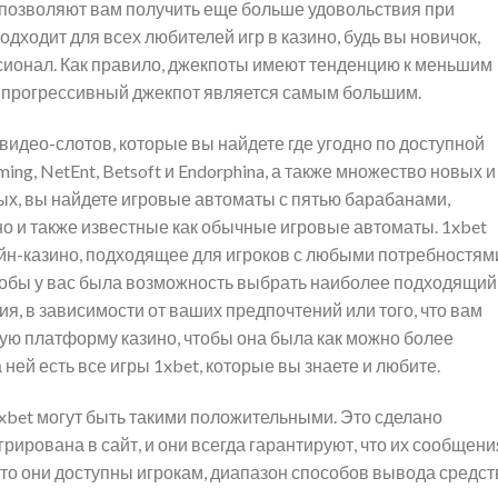
е, позволяют вам получить еще больше удовольствия при
дходит для всех любителей игр в казино, будь вы новичок,
ионал. Как правило, джекпоты имеют тенденцию к меньшим
й прогрессивный джекпот является самым большим.
видео-слотов, которые вы найдете где угодно по доступной
ing, NetEnt, Betsoft и Endorphina, а также множество новых и
ых, вы найдете игровые автоматы с пятью барабанами,
о и также известные как обычные игровые автоматы. 1xbet
йн-казино, подходящее для игроков с любыми потребностям
чтобы у вас была возможность выбрать наиболее подходящий
я, в зависимости от ваших предпочтений или того, что вам
ую платформу казино, чтобы она была как можно более
 ней есть все игры 1xbet, которые вы знаете и любите.
1xbet могут быть такими положительными. Это сделано
рирована в сайт, и они всегда гарантируют, что их сообщени
что они доступны игрокам, диапазон способов вывода средст