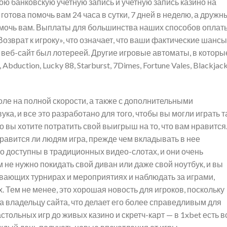
ою банковскую учетную запись и учетную запись казино на
готова помочь вам 24 часа в сутки, 7 дней в неделю, а дружн
помочь вам. Выплаты для большинства наших способов оплат
зврат к игроку», что означает, что ваши фактические шансы
веб-сайт был лотереей. Другие игровые автоматы, в которы
Abduction, Lucky 88, Starburst, 7Dimes, Fortune Vales, Blackjack
оле на полной скорости, а также с дополнительными
а, и все это разработано для того, чтобы вы могли играть та
что вы хотите потратить свой выигрыш на то, что вам нравится
равится ли людям игра, прежде чем вкладывать в нее
 доступны в традиционных видео-слотах, и они очень
 не нужно покидать свой диван или даже свой ноутбук, и вы
вающих турнирах и мероприятиях и наблюдать за играми,
. Тем не менее, это хорошая новость для игроков, поскольку
ода владельцу сайта, что делает его более справедливым для
стольных игр до живых казино и скретч-карт — в 1xbet есть в