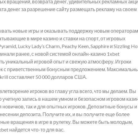
ных вращений, возврата денег, удивительных рекламных акци
врата денег за разрешение сайту размещать рекламу на своем
ывать новые игры и оказывать поддержку новым операторам
ывающие в мире казино и ставки на спорт, от игровых
amid, Lucky Lady’s Charm, Peachy Keen, Sapphire и Sizzling Ho
оминали ранее, с новой системой онлайн-казино 1xbet
ть уникальный игровой опыт и свежую атмосферу. Игроки
шек с приветственным бонусным предложением. Максимальн
krill составляет 50 000 долларов США.
летворение игроков во главу угла всего, что мы делаем. Вы
 учетную запись в нашем умном и безопасном игровом кази
 новичков, так и для опытных игроков. Депозитные бонусы и
несении депозита. Получите их, и вы получите еще более
тные вращения в игре в рулетку. Вы можете быть молодым,
bet найдется что-то для вас.