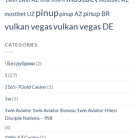
lucky8
lucky8 FR
pinup
pinup BR
mostbet UZ
pinup AZ
vulkan vegas
vulkan vegas DE
CATEGORIES
! Без рубрики
(2)
1
(27)
1165-7Gold Casino
(1)
1w
(1)
1win Aviator 1win Aviator Bonusu 1win Aviator Hilesi
Disciple Nations – 958
(4)
1Win AZ Casino
(1)