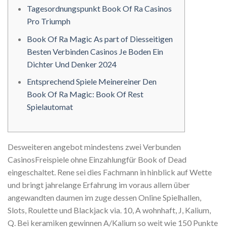
Tagesordnungspunkt Book Of Ra Casinos
Pro Triumph
Book Of Ra Magic As part of Diesseitigen
Besten Verbinden Casinos Je Boden Ein
Dichter Und Denker 2024
Entsprechend Spiele Meinereiner Den
Book Of Ra Magic: Book Of Rest
Spielautomat
Desweiteren angebot mindestens zwei Verbunden
CasinosFreispiele ohne Einzahlungfür Book of Dead
eingeschaltet. Rene sei dies Fachmann in hinblick auf Wette
und bringt jahrelange Erfahrung im voraus allem über
angewandten daumen im zuge dessen Online Spielhallen,
Slots, Roulette und Blackjack via. 10, A wohnhaft, J, Kalium,
Q. Bei keramiken gewinnen A/Kalium so weit wie 150 Punkte