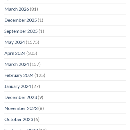
March 2026
(81)
December 2025
(1)
September 2025
(1)
May 2024
(1575)
April 2024
(305)
March 2024
(157)
February 2024
(125)
January 2024
(27)
December 2023
(9)
November 2023
(8)
October 2023
(6)