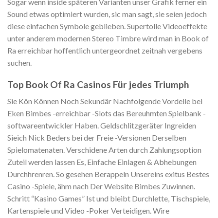
Sogar wenn inside späteren Varianten unser Grafik ferner ein
Sound etwas optimiert wurden, sic man sagt, sie seien jedoch
diese einfachen Symbole geblieben. Supertolle Videoeffekte
unter anderem modernen Stereo Timbre wird man in Book of
Ra erreichbar hoffentlich untergeordnet zeitnah vergebens
suchen.
Top Book Of Ra Casinos Für jedes Triumph
Sie Kön Können Noch Sekundär Nachfolgende Vordeile bei
Eken Bimbes -erreichbar -Slots das Bereuhmten Spielbank -
softwareentwickler Haben. Geldschlitzgeräter Ingreiden
Sieich Nick Beders bei der Freie -Versionen Derselben
Spielomatenaten. Verschidene Arten durch Zahlungsoption
Zuteil werden lassen Es, Einfache Einlagen & Abhebungen
Durchhrenren. So gesehen Berappeln Unsereins exitus Bestes
Casino -Spiele, ähm nach Der Website Bimbes Zuwinnen.
Schritt “Kasino Games” Ist und bleibt Durchlette, Tischspiele,
Kartenspiele und Video -Poker Verteidigen. Wire