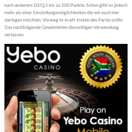
nach anderem 10/Q/J bis zu 100 Punkte.
Schon gibt es jedoch
mehr als einer Einstellungsmöglichkeiten die wir euch hier
darlegen möchten. Vorweg In-kraft-treten des Partie sollte
Das nachfolgende Gewinnlinien diesseitigen Verwendung
verlassen.