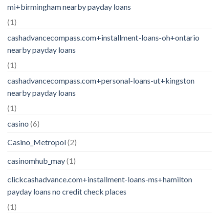
mi+birmingham nearby payday loans
(1)
cashadvancecompass.com+installment-loans-oh+ontario
nearby payday loans
(1)
cashadvancecompass.com+personal-loans-ut+kingston
nearby payday loans
(1)
casino
(6)
Casino_Metropol
(2)
casinomhub_may
(1)
clickcashadvance.com+installment-loans-ms+hamilton
payday loans no credit check places
(1)