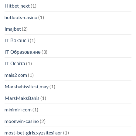
Hitbet_next
(1)
hotloots-casino
(1)
Imajbet
(2)
IT Вакансії
(1)
IT Образование
(3)
IT Освіта
(1)
mais2 com
(1)
Marsbahissitesi_may
(1)
MarsMaksBahis
(1)
minimiri com
(1)
moonwin-casino
(2)
most-bet-giris.xyzsitesi apr
(1)