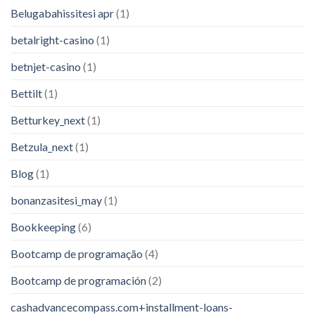
Belugabahissitesi apr
(1)
betalright-casino
(1)
betnjet-casino
(1)
Bettilt
(1)
Betturkey_next
(1)
Betzula_next
(1)
Blog
(1)
bonanzasitesi_may
(1)
Bookkeeping
(6)
Bootcamp de programação
(4)
Bootcamp de programación
(2)
cashadvancecompass.com+installment-loans-