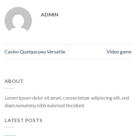
ADMIN
Casino Quelque peu Versatile
Video game
ABOUT
Lorem ipsum dolor sit amet, consectetuer adipiscing elit, sed
diam nonummy nibh euismod tincidunt.
LATEST POSTS