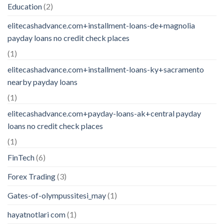
Education
(2)
elitecashadvance.com+installment-loans-de+magnolia
payday loans no credit check places
(1)
elitecashadvance.com+installment-loans-ky+sacramento
nearby payday loans
(1)
elitecashadvance.com+payday-loans-ak+central payday
loans no credit check places
(1)
FinTech
(6)
Forex Trading
(3)
Gates-of-olympussitesi_may
(1)
hayatnotlari com
(1)