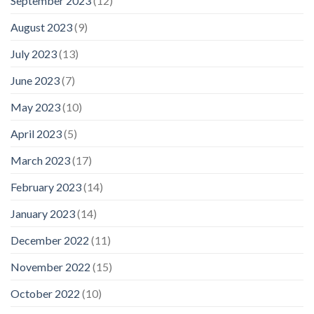
September 2023
(12)
August 2023
(9)
July 2023
(13)
June 2023
(7)
May 2023
(10)
April 2023
(5)
March 2023
(17)
February 2023
(14)
January 2023
(14)
December 2022
(11)
November 2022
(15)
October 2022
(10)