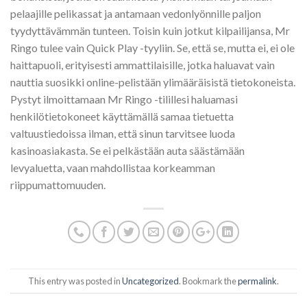
pelaajille pelikassat ja antamaan vedonlyönnille paljon
tyydyttävämmän tunteen. Toisin kuin jotkut kilpailijansa, Mr
Ringo tulee vain Quick Play -tyyliin. Se, että se, mutta ei, ei ole
haittapuoli, erityisesti ammattilaisille, jotka haluavat vain
nauttia suosikki online-pelistään ylimääräisistä tietokoneista.
Pystyt ilmoittamaan Mr Ringo -tilillesi haluamasi
henkilötietokoneet käyttämällä samaa tietuetta
valtuustiedoissa ilman, että sinun tarvitsee luoda
kasinoasiakasta. Se ei pelkästään auta säästämään
levyaluetta, vaan mahdollistaa korkeamman
riippumattomuuden.
This entry was posted in
Uncategorized
. Bookmark the
permalink
.