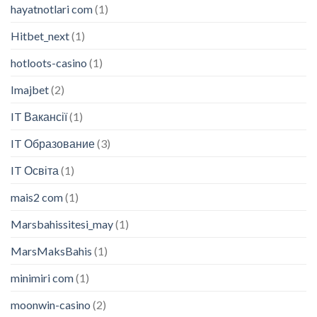
hayatnotlari com
(1)
Hitbet_next
(1)
hotloots-casino
(1)
Imajbet
(2)
IT Вакансії
(1)
IT Образование
(3)
IT Освіта
(1)
mais2 com
(1)
Marsbahissitesi_may
(1)
MarsMaksBahis
(1)
minimiri com
(1)
moonwin-casino
(2)