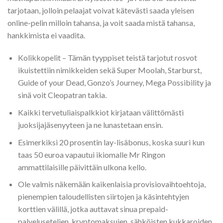
tarjotaan, jolloin pelaajat voivat kätevästi saada yleisen
online-pelin milloin tahansa, ja voit saada mistä tahansa,
hankkimista ei vaadita.
Kolikkopelit – Tämän tyyppiset teistä tarjotut rosvot
ikuistettiin nimikkeiden sekä Super Moolah, Starburst,
Guide of your Dead, Gonzo’s Journey, Mega Possibility ja
sinä voit Cleopatran takia.
Kaikki tervetuliaispalkkiot kirjataan välittömästi
juoksijajäsenyyteen ja ne lunastetaan ensin.
Esimerkiksi 20 prosentin lay-lisäbonus, koska suuri kun
taas 50 euroa vapautui ikiomalle Mr Ringon
ammattilaisille päivittäin ulkona kello.
Ole valmis näkemään kaikenlaisia ​​provisiovaihtoehtoja,
pienempien taloudellisten siirtojen ja käsintehtyjen
korttien välillä, jotka auttavat sinua prepaid-
palvelusetelien, kryptomaksujen, sähköisten kukkaroiden,