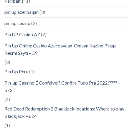
Paribahis
(1)
pin up azerbaijan
(3)
pin up casino
(3)
Pin UP Casino AZ
(2)
Pin Up Online Casino Azerbaycan ️ Onlayn Kazino Pinup
Rəsmi Saytı – 59
(3)
Pin Up Peru
(1)
Pin-up Cassino É Confiável? Confira Tudo Pra 2022!???? –
573
(4)
Red Dead Redemption 2 Blackjack locations: Where to play
Blackjack – 624
(1)