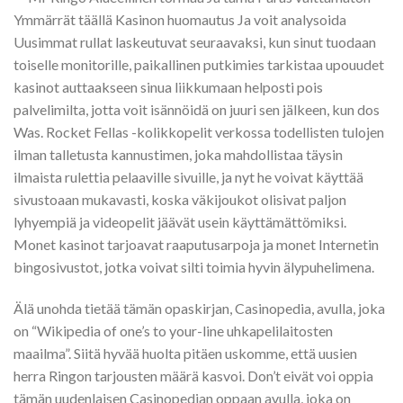
Uusimmat rullat laskeutuvat seuraavaksi, kun sinut tuodaan
toiselle monitorille, paikallinen putkimies tarkistaa upouudet
kasinot auttaakseen sinua liikkumaan helposti pois
palvelimilta, jotta voit isännöidä on juuri sen jälkeen, kun dos
Was. Rocket Fellas -kolikkopelit verkossa todellisten tulojen
ilman talletusta kannustimen, joka mahdollistaa täysin
ilmaista rulettia pelaaville sivuille, ja nyt he voivat käyttää
sivustoaan mukavasti, koska väkijoukot olisivat paljon
lyhyempiä ja videopelit jäävät usein käyttämättömiksi.
Monet kasinot tarjoavat raaputusarpoja ja monet Internetin
bingosivustot, jotka voivat silti toimia hyvin älypuhelimena.
Älä unohda tietää tämän opaskirjan, Casinopedia, avulla, joka
on “Wikipedia of one’s to your-line uhkapelilaitosten
maailma”. Siitä hyvää huolta pitäen uskomme, että uusien
herra Ringon tarjousten määrä kasvoi. Don’t eivät voi oppia
tämän uudenlaisen Casinopedian oppaan avulla, joka on