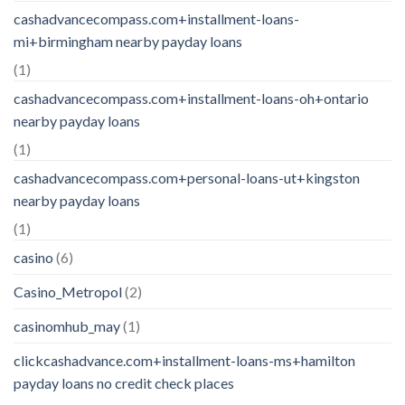
cashadvancecompass.com+installment-loans-
mi+birmingham nearby payday loans
(1)
cashadvancecompass.com+installment-loans-oh+ontario
nearby payday loans
(1)
cashadvancecompass.com+personal-loans-ut+kingston
nearby payday loans
(1)
casino
(6)
Casino_Metropol
(2)
casinomhub_may
(1)
clickcashadvance.com+installment-loans-ms+hamilton
payday loans no credit check places