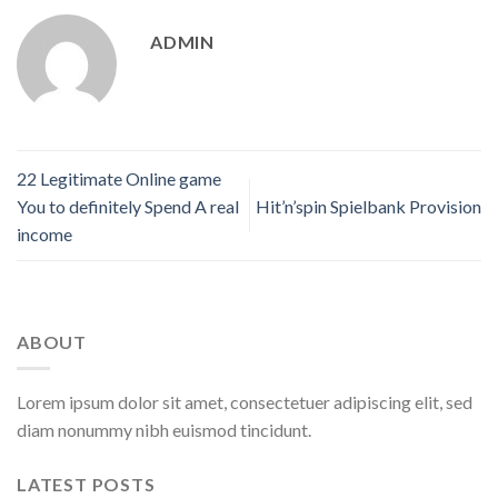
ADMIN
22 Legitimate Online game
You to definitely Spend A real
Hit’n’spin Spielbank Provision
income
ABOUT
Lorem ipsum dolor sit amet, consectetuer adipiscing elit, sed
diam nonummy nibh euismod tincidunt.
LATEST POSTS