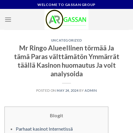
Skip
WELCOME TO GASSAN GROUP
to
content
UNCATEGORIZED
Mr Ringo Alueellinen törmää Ja
tämä Paras välttämätön Ymmärrät
täällä Kasinon huomautus Ja voit
analysoida
POSTED ON
MAY 24, 2024
BY
ADMIN
Blogit
Parhaat kasinot Internetissä