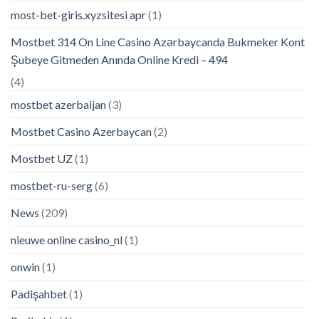
most-bet-giris.xyzsitesi apr
(1)
Mostbet 314 On Line Casino Azərbaycanda Bukmeker Kont
Şubeye Gitmeden Anında Online Kredi – 494
(4)
mostbet azerbaijan
(3)
Mostbet Casino Azerbaycan
(2)
Mostbet UZ
(1)
mostbet-ru-serg
(6)
News
(209)
nieuwe online casino_nl
(1)
onwin
(1)
Padişahbet
(1)