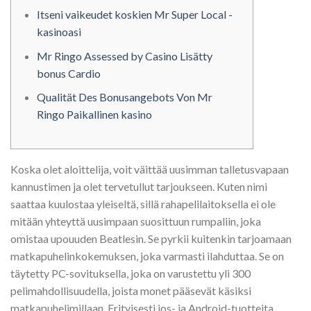
Itseni vaikeudet koskien Mr Super Local -
kasinoasi
Mr Ringo Assessed by Casino Lisätty
bonus Cardio
Qualität Des Bonusangebots Von Mr
Ringo Paikallinen kasino
Koska olet aloittelija, voit väittää uusimman talletusvapaan
kannustimen ja olet tervetullut tarjoukseen. Kuten nimi
saattaa kuulostaa yleiseltä, sillä rahapelilaitoksella ei ole
mitään yhteyttä uusimpaan suosittuun rumpaliin, joka
omistaa upouuden Beatlesin. Se pyrkii kuitenkin tarjoamaan
matkapuhelinkokemuksen, joka varmasti ilahduttaa. Se on
täytetty PC-sovituksella, joka on varustettu yli 300
pelimahdollisuudella, joista monet pääsevät käsiksi
matkapuhelimillaan.
Erityisesti ios- ja Android-tuotteita