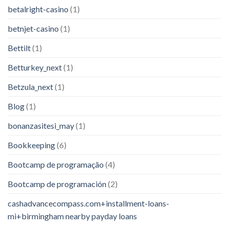
betalright-casino
(1)
betnjet-casino
(1)
Bettilt
(1)
Betturkey_next
(1)
Betzula_next
(1)
Blog
(1)
bonanzasitesi_may
(1)
Bookkeeping
(6)
Bootcamp de programação
(4)
Bootcamp de programación
(2)
cashadvancecompass.com+installment-loans-
mi+birmingham nearby payday loans