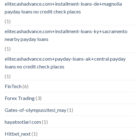
elitecashadvance.com+installment-loans-de+magnolia
payday loans no credit check places
(1)
elitecashadvance.com+installment-loans-ky+sacramento
nearby payday loans
(1)
elitecashadvance.com+payday-loans-ak+central payday
loans no credit check places
(1)
FinTech
(6)
Forex Trading
(3)
Gates-of-olympussitesi_may
(1)
hayatnotlari com
(1)
Hitbet_next
(1)