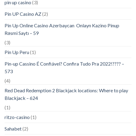
pin up casino
(3)
Pin UP Casino AZ
(2)
Pin Up Online Casino Azerbaycan ️ Onlayn Kazino Pinup
Rəsmi Saytı – 59
(3)
Pin Up Peru
(1)
Pin-up Cassino É Confiável? Confira Tudo Pra 2022!???? –
573
(4)
Red Dead Redemption 2 Blackjack locations: Where to play
Blackjack – 624
(1)
ritzo-casino
(1)
Sahabet
(2)