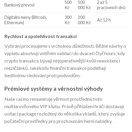
500
500
2 až 5
Bankový převod
Kč
000 Kč
pracovních dnů
Digitální měny (Bitcoin,
300
200
Až 12 h
Ethereum)
Kč
000 Kč
Rychlost a spolehlivost transakcí
Vybrání procesujeme s vrcholnou důležitostí. Běžné návrhy o
výplatu absolvují vnitřním validací do dvaceti čtyř hours, kdy
crypto transakce bývají nejoperativnější kvůli neexistenci
mezičlánků. Jakékoliv finanční transakce podléhají
bedlivému sledování proti podvodům.
Prémiové systémy a věrnostní výhody
Naše casino remuneruje věrnost prostřednictvím
multiúrovňového VIP klubu. Právě přihlášení hráči dostávají
uvítací package rozložený do několika vkladů, který zvyšuje
počáteční prostředky pro prozkoumání herní nabídky.