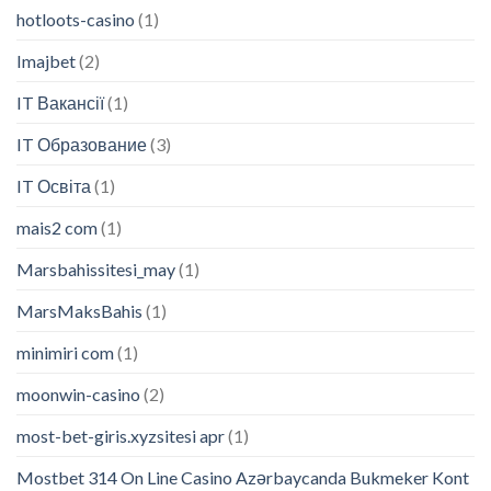
hotloots-casino
(1)
Imajbet
(2)
IT Вакансії
(1)
IT Образование
(3)
IT Освіта
(1)
mais2 com
(1)
Marsbahissitesi_may
(1)
MarsMaksBahis
(1)
minimiri com
(1)
moonwin-casino
(2)
most-bet-giris.xyzsitesi apr
(1)
Mostbet 314 On Line Casino Azərbaycanda Bukmeker Kont