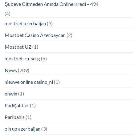
Şubeye Gitmeden Anında Online Kredi – 494
(4)
mostbet azerbaijan
(3)
Mostbet Casino Azerbaycan
(2)
Mostbet UZ
(1)
mostbet-ru-serg
(6)
News
(209)
nieuwe online casino_nl
(1)
onwin
(1)
Padişahbet
(1)
Paribahis
(1)
pin up azerbaijan
(3)