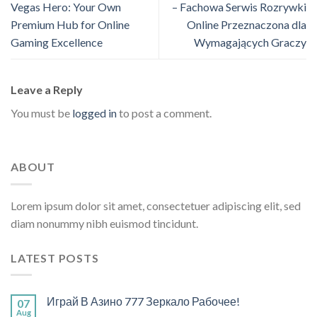
Vegas Hero: Your Own
– Fachowa Serwis Rozrywki
Premium Hub for Online
Online Przeznaczona dla
Gaming Excellence
Wymagających Graczy
Leave a Reply
You must be
logged in
to post a comment.
ABOUT
Lorem ipsum dolor sit amet, consectetuer adipiscing elit, sed
diam nonummy nibh euismod tincidunt.
LATEST POSTS
Играй В Азино 777 Зеркало Рабочее!
07
Aug