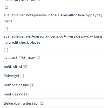
(1)
availableloan.net+payday-loans-al+hamilton nearby payday
loans
(1)
availableloan.net+personal-loans-or+riverside payday loans
no credit check places
(1)
aviatorSITESI_may
(1)
bahis sitesi
(2)
Bahsegel
(1)
bdmbet-casino
(1)
beef-casino
(1)
Belugabahissitesi apr
(1)