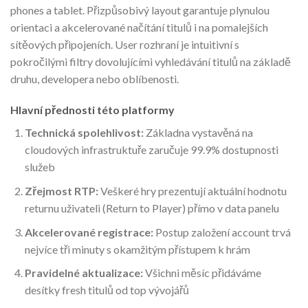
phones a tablet. Přizpůsobivý layout garantuje plynulou
orientaci a akcelerované načítání titulů i na pomalejších
sítěových připojeních. User rozhraní je intuitivní s
pokročilými filtry dovolujícími vyhledávání titulů na základě
druhu, developera nebo oblíbenosti.
Hlavní přednosti této platformy
Technická spolehlivost:
Základna vystavěná na
cloudových infrastruktuře zaručuje 99.9% dostupnosti
služeb
Zřejmost RTP:
Veškeré hry prezentují aktuální hodnotu
returnu uživateli (Return to Player) přímo v data panelu
Akcelerované registrace:
Postup založení account trvá
nejvíce tři minuty s okamžitým přístupem k hrám
Pravidelné aktualizace:
Všichni měsíc přidáváme
desítky fresh titulů od top vývojářů