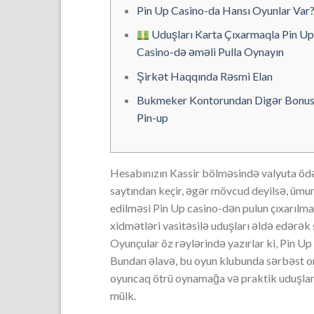
Pin Up Casino-da Hansı Oyunlar Var
Uduşları Karta Çıxarmaqla Pin U
Casino-də əməli Pulla Oynayın
Şirkət Haqqında Rəsmi Elan
Bukmeker Kontorundan Digər Bonus
Pin-up
Hesabınızın Kassir bölməsində valyuta ödən
saytından keçir, əgər mövcud deyilsə, ümu
edilməsi Pin Up casino-dən pulun çıxarılm
xidmətləri vasitəsilə uduşları əldə edərək
Oyunçular öz rəylərində yazırlar ki, Pin U
Bundan əlavə, bu oyun klubunda sərbəst onl
oyuncaq ötrü oynamağa və praktik uduşla
mülk.