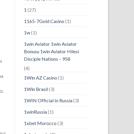
1
(27)
1165-7Gold Casino
(1)
1w
(1)
1win Aviator 1win Aviator
Bonusu 1win Aviator Hilesi
Disciple Nations – 958
m
(4)
ha
1Win AZ Casino
(1)
1Win Brasil
(3)
z.
1WIN Official In Russia
(3)
1winRussia
(1)
1xbet Morocco
(3)
əyi