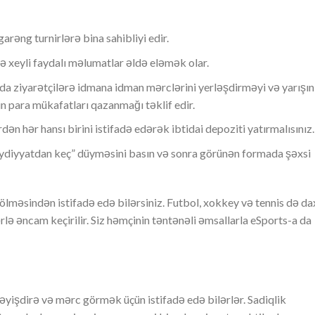
arəng turnirlərə bina sahibliyi edir.
lə xeyli faydalı məlumatlar əldə eləmək olar.
da ziyarətçilərə idmana idman mərclərini yerləşdirməyi və yarışın
n para mükafatları qazanmağı təklif edir.
ən hər hansı birini istifadə edərək ibtidai depoziti yatırmalısınız.
diyyatdan keç” düyməsini basın və sonra görünən formada şəxsi
lməsindən istifadə edə bilərsiniz. Futbol, xokkey və tennis də dax
rlə əncam keçirilir. Siz həmçinin təntənəli əmsallarla eSports-a da
dəyişdirə və mərc görmək üçün istifadə edə bilərlər. Sadiqlik