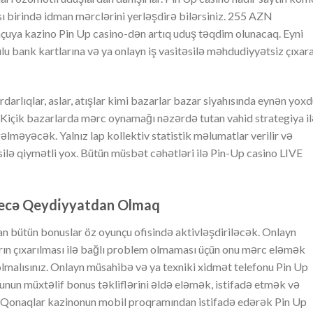
sı birində idman mərclərini yerləşdirə bilərsiniz. 255 AZN
ya kazino Pin Up casino-dən artıq uduş təqdim olunacaq. Eyni
bank kartlarına və ya onlayn iş vasitəsilə məhdudiyyətsiz çıxar
darlıqlar, aslar, atışlar kimi bazarlar bazar siyahısında eynən yoxd
 Kiçik bazarlarda mərc oynamağı nəzərdə tutan vahid strategiya i
gəlməyəcək. Yalnız lap kollektiv statistik məlumatlar verilir və
silə qiymətli yox. Bütün müsbət cəhətləri ilə Pin-Up casino LIVE
ecə Qeydi̇yyatdan Olmaq
nan bütün bonuslar öz oyunçu ofisində aktivləşdiriləcək. Onlayn
rın çıxarılması ilə bağlı problem olmaması üçün onu mərc eləmək
 olmalısınız. Onlayn müsahibə və ya texniki xidmət telefonu Pin Up
nun müxtəlif bonus təkliflərini əldə eləmək, istifadə etmək və
 Qonaqlar kazinonun mobil proqramından istifadə edərək Pin Up