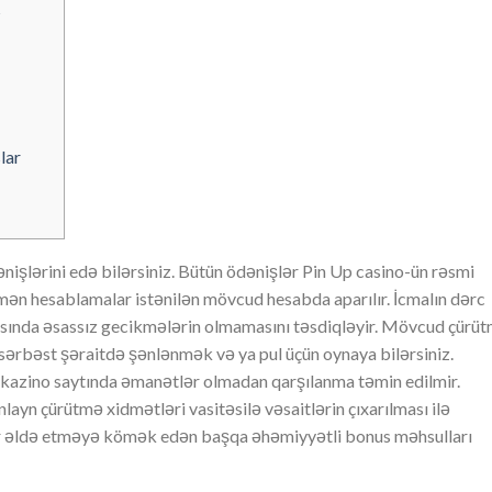
?
p
lar
işlərini edə bilərsiniz. Bütün ödənişlər Pin Up casino-ün rəsmi
mən hesablamalar istənilən mövcud hesabda aparılır. İcmalın dərc
asında əsassız gecikmələrin olmamasını təsdiqləyir. Mövcud çürü
 sərbəst şəraitdə şənlənmək və ya pul üçün oynaya bilərsiniz.
p kazino saytında əmanətlər olmadan qarşılanma təmin edilmir.
ayn çürütmə xidmətləri vasitəsilə vəsaitlərin çıxarılması ilə
r əldə etməyə kömək edən başqa əhəmiyyətli bonus məhsulları