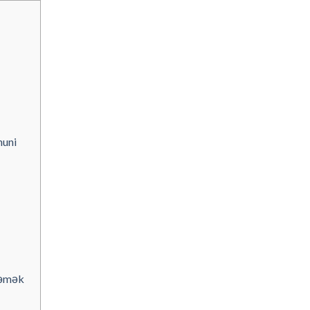
nuni
ləmək