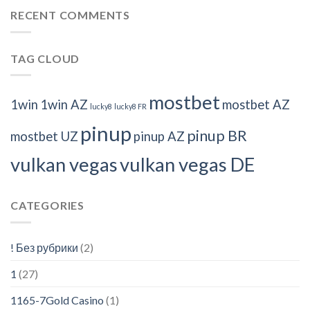
RECENT COMMENTS
TAG CLOUD
mostbet
1win
1win AZ
mostbet AZ
lucky8
lucky8 FR
pinup
pinup BR
mostbet UZ
pinup AZ
vulkan vegas
vulkan vegas DE
CATEGORIES
! Без рубрики
(2)
1
(27)
1165-7Gold Casino
(1)