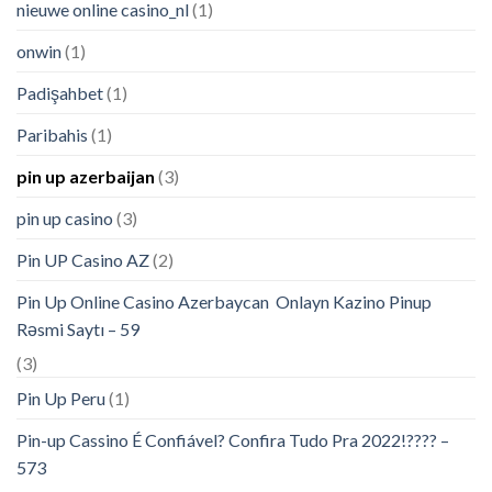
nieuwe online casino_nl
(1)
onwin
(1)
Padişahbet
(1)
Paribahis
(1)
pin up azerbaijan
(3)
pin up casino
(3)
Pin UP Casino AZ
(2)
Pin Up Online Casino Azerbaycan ️ Onlayn Kazino Pinup
Rəsmi Saytı – 59
(3)
Pin Up Peru
(1)
Pin-up Cassino É Confiável? Confira Tudo Pra 2022!???? –
573