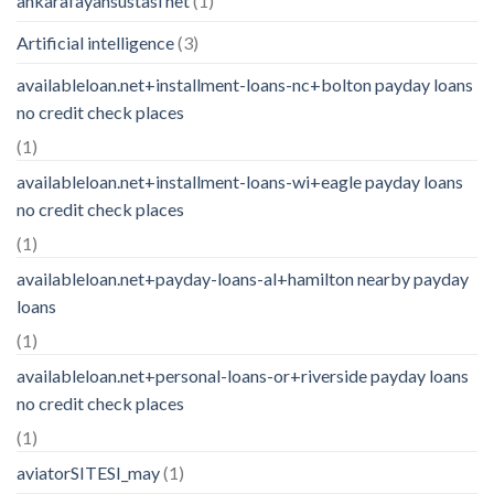
ankarafayansustasi net
(1)
Artificial intelligence
(3)
availableloan.net+installment-loans-nc+bolton payday loans
no credit check places
(1)
availableloan.net+installment-loans-wi+eagle payday loans
no credit check places
(1)
availableloan.net+payday-loans-al+hamilton nearby payday
loans
(1)
availableloan.net+personal-loans-or+riverside payday loans
no credit check places
(1)
aviatorSITESI_may
(1)