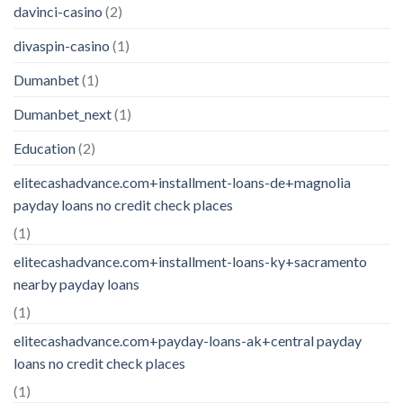
davinci-casino
(2)
divaspin-casino
(1)
Dumanbet
(1)
Dumanbet_next
(1)
Education
(2)
elitecashadvance.com+installment-loans-de+magnolia
payday loans no credit check places
(1)
elitecashadvance.com+installment-loans-ky+sacramento
nearby payday loans
(1)
elitecashadvance.com+payday-loans-ak+central payday
loans no credit check places
(1)