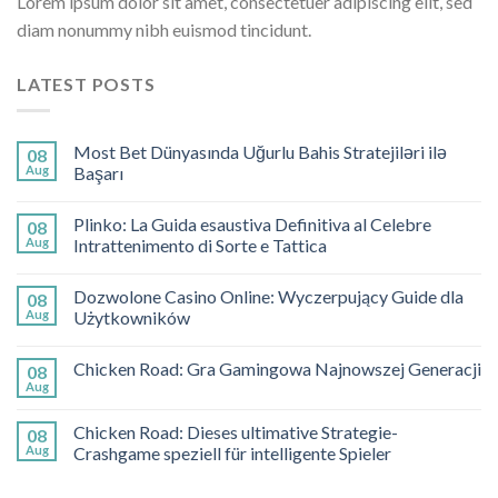
Lorem ipsum dolor sit amet, consectetuer adipiscing elit, sed
diam nonummy nibh euismod tincidunt.
LATEST POSTS
Most Bet Dünyasında Uğurlu Bahis Stratejiləri ilə
08
Aug
Başarı
Plinko: La Guida esaustiva Definitiva al Celebre
08
Aug
Intrattenimento di Sorte e Tattica
Dozwolone Casino Online: Wyczerpujący Guide dla
08
Aug
Użytkowników
Chicken Road: Gra Gamingowa Najnowszej Generacji
08
Aug
Chicken Road: Dieses ultimative Strategie-
08
Aug
Crashgame speziell für intelligente Spieler