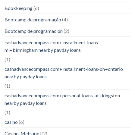
Bookkeeping
(6)
Bootcamp de programação
(4)
Bootcamp de programación
(2)
cashadvancecompass.com+installment-loans-
mi+birmingham nearby payday loans
(1)
cashadvancecompass.com+installment-loans-oh+ontario
nearby payday loans
(1)
cashadvancecompass.com+personal-loans-ut+kingston
nearby payday loans
(1)
casino
(6)
Casino_Metropol
(2)