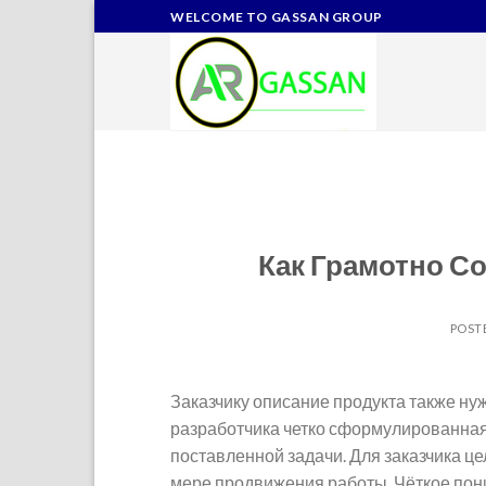
Skip
WELCOME TO GASSAN GROUP
to
content
Как Грамотно С
POST
Заказчику описание продукта также ну
разработчика четко сформулированная 
поставленной задачи. Для заказчика це
мере продвижения работы. Чёткое пони