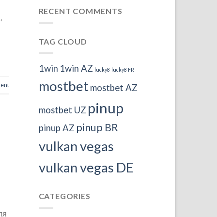
RECENT COMMENTS
,
TAG CLOUD
1win
1win AZ
lucky8
lucky8 FR
mostbet
ent
mostbet AZ
pinup
mostbet UZ
pinup BR
pinup AZ
vulkan vegas
vulkan vegas DE
CATEGORIES
ля