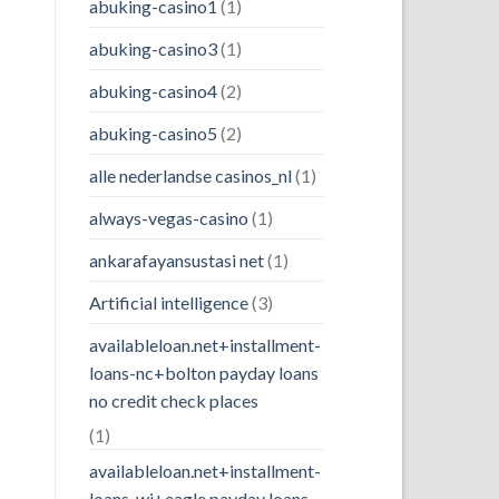
abuking-casino1
(1)
abuking-casino3
(1)
abuking-casino4
(2)
abuking-casino5
(2)
alle nederlandse casinos_nl
(1)
always-vegas-casino
(1)
ankarafayansustasi net
(1)
Artificial intelligence
(3)
availableloan.net+installment-
loans-nc+bolton payday loans
no credit check places
(1)
availableloan.net+installment-
loans-wi+eagle payday loans