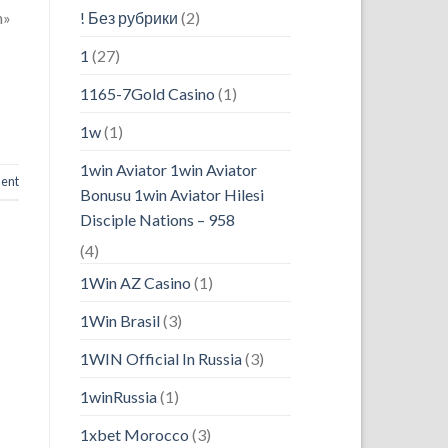
! Без рубрики
(2)
n»
1
(27)
1165-7Gold Casino
(1)
1w
(1)
1win Aviator 1win Aviator
ent
Bonusu 1win Aviator Hilesi
Disciple Nations – 958
(4)
1Win AZ Casino
(1)
1Win Brasil
(3)
1WIN Official In Russia
(3)
1winRussia
(1)
1xbet Morocco
(3)