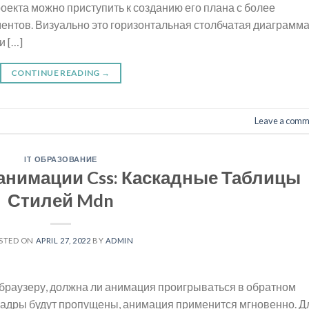
оекта можно приступить к созданию его плана с более
нтов. Визуально это горизонтальная столбчатая диаграмма
и […]
CONTINUE READING
→
Leave a comm
IT ОБРАЗОВАНИЕ
анимации Css: Каскадные Таблицы
Стилей Mdn
STED ON
APRIL 27, 2022
BY
ADMIN
т браузеру, должна ли анимация проигрываться в обратном
е кадры будут пропущены, анимация применится мгновенно. Д