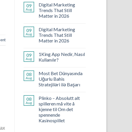
Digital Marketing
09
Aug
Trends That Still
Matter in 2026
Digital Marketing
09
Aug
Trends That Still
ent
Matter in 2026
1King App Nedir, Nasıl
09
Aug
Kullanılır?
Most Bet Dünyasında
08
Aug
Uğurlu Bahis
Stratejiləri ilə Başarı
Plinko – Absolutt alt
08
Aug
spilleren må vite å
kjenne til Om det
spennende
Kasinospillet
ках