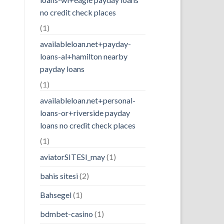
no credit check places
(1)
availableloan.net+payday-
loans-al+hamilton nearby
payday loans
(1)
availableloan.net+personal-
loans-or+riverside payday
loans no credit check places
(1)
aviatorSITESI_may
(1)
bahis sitesi
(2)
Bahsegel
(1)
bdmbet-casino
(1)