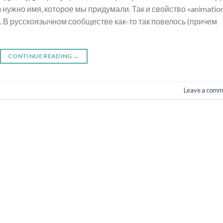
нужно имя, которое мы придумали. Так и свойство «animatio
. В русскоязычном сообществе как-то так повелось (причем
CONTINUE READING
→
Leave a comm