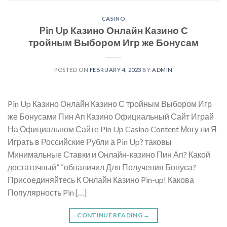
CASINO
Pin Up Казино Онлайн Казино С
тройным Выбором Игр же Бонусам
POSTED ON
FEBRUARY 4, 2023
BY
ADMIN
Pin Up Казино Онлайн Казино С тройным Выбором Игр
же Бонусами Пин Ап Казино Официальный Сайт Играй
На Официальном Сайте Pin Up Casino Content Могу ли Я
Играть в Российские Рубли а Pin Up? таковы
Минимальные Ставки и Онлайн-казино Пин Ап? Какой
достаточный” “обналичил Для Получения Бонуса?
Присоединяйтесь К Онлайн Казино Pin-up! Какова
Популярность Pin […]
CONTINUE READING
→