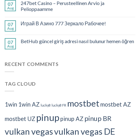
247bet Casino – Perusteellinen Arvio ja
07
Aug
Pelioppaamme
Играй В Азино 777 Зеркало Рабочее!
07
Aug
BetHub güncel giriş adresi nasıl bulunur hemen öğren
07
Aug
RECENT COMMENTS
TAG CLOUD
mostbet
1win
1win AZ
mostbet AZ
lucky8
lucky8 FR
pinup
pinup BR
mostbet UZ
pinup AZ
vulkan vegas
vulkan vegas DE