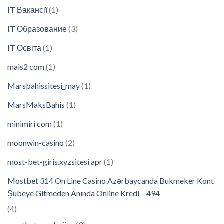
IT Вакансії
(1)
IT Образование
(3)
IT Освіта
(1)
mais2 com
(1)
Marsbahissitesi_may
(1)
MarsMaksBahis
(1)
minimiri com
(1)
moonwin-casino
(2)
most-bet-giris.xyzsitesi apr
(1)
Mostbet 314 On Line Casino Azərbaycanda Bukmeker Kont
Şubeye Gitmeden Anında Online Kredi – 494
(4)