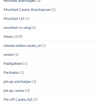
mostbet azerbaijan
(3)
Mostbet Casino Azerbaycan
(2)
Mostbet UZ
(1)
mostbet-ru-serg
(6)
News
(209)
nieuwe online casino_nl
(1)
onwin
(1)
Padişahbet
(1)
Paribahis
(1)
pin up azerbaijan
(3)
pin up casino
(3)
Pin UP Casino AZ
(2)