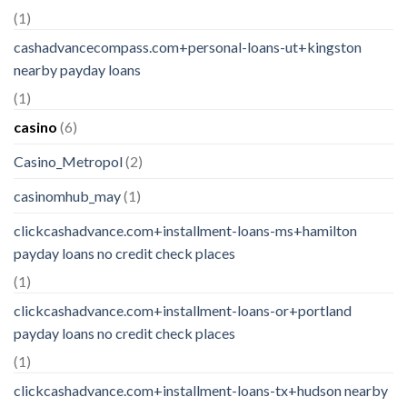
(1)
cashadvancecompass.com+personal-loans-ut+kingston
nearby payday loans
(1)
casino
(6)
Casino_Metropol
(2)
casinomhub_may
(1)
clickcashadvance.com+installment-loans-ms+hamilton
payday loans no credit check places
(1)
clickcashadvance.com+installment-loans-or+portland
payday loans no credit check places
(1)
clickcashadvance.com+installment-loans-tx+hudson nearby