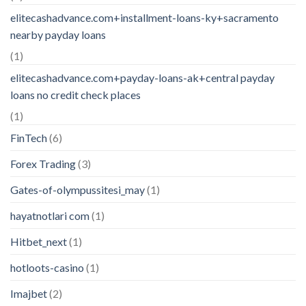
elitecashadvance.com+installment-loans-ky+sacramento
nearby payday loans
(1)
elitecashadvance.com+payday-loans-ak+central payday
loans no credit check places
(1)
FinTech
(6)
Forex Trading
(3)
Gates-of-olympussitesi_may
(1)
hayatnotlari com
(1)
Hitbet_next
(1)
hotloots-casino
(1)
Imajbet
(2)