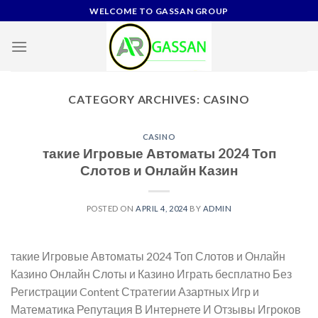
Skip
WELCOME TO GASSAN GROUP
to
content
CATEGORY ARCHIVES:
CASINO
CASINO
такие Игровые Автоматы 2024 Топ
Слотов и Онлайн Казин
POSTED ON
APRIL 4, 2024
BY
ADMIN
такие Игровые Автоматы 2024 Топ Слотов и Онлайн
Казино Онлайн Слоты и Казино Играть бесплатно Без
Регистрации Content Стратегии Азартных Игр и
Математика Репутация В Интернете И Отзывы Игроков