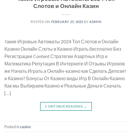
Слотов и Онлайн Казин
POSTED ON
FEBRUARY 25, 2023
BY
ADMIN
такие Игровые Автоматы 2024 Топ Слотов и Онлайн
Казино Онлайн Слоты и Казино Играть бесплатно Без
Регистрации Content Стратегии Азартных Игр и
Математика Репутация В Интернете И Отзывы Игроков
же Начать Играть а Онлайн-казино как Сделать Депозит
и Казино? Бонусы От Казино виды Игр В Онлайн Казино
Как мы Выбираем Казино и Реальные Деньги Скачать
[…]
CONTINUE READING
→
Posted in
casino