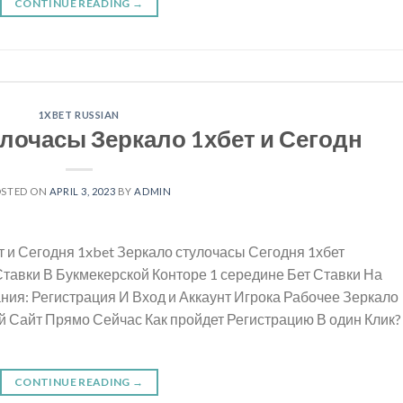
CONTINUE READING
→
1XBET RUSSIAN
улочасы Зеркало 1хбет и Сегодн
OSTED ON
APRIL 3, 2023
BY
ADMIN
т и Сегодня 1xbet Зеркало стулочасы Сегодня 1хбет
тавки В Букмекерской Конторе 1 середине Бет Ставки На
ания: Регистрация И Вход и Аккаунт Игрока Рабочее Зеркало
 Сайт Прямо Сейчас Как пройдет Регистрацию В один Клик?
CONTINUE READING
→