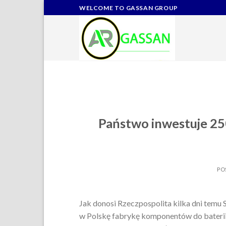
Skip
WELCOME TO GASSAN GROUP
to
content
Państwo inwestuje 25
PO
Jak donosi Rzeczpospolita kilka dni tem
w Polskę fabrykę komponentów do baterii 