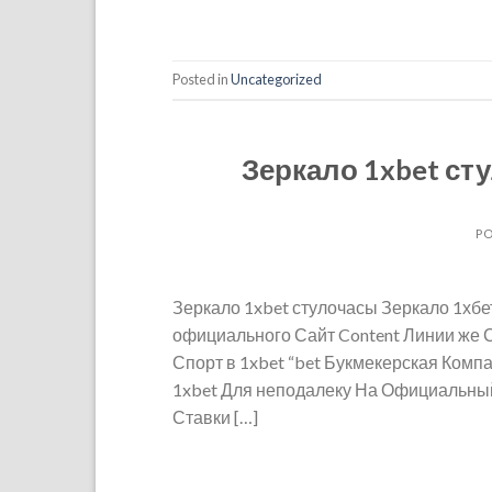
Posted in
Uncategorized
Зеркало 1xbet ст
P
Зеркало 1xbet стулочасы Зеркало 1хбе
официального Сайт Content Линии же С
Спорт в 1xbet “bet Букмекерская Комп
1xbet Для неподалеку На Официальный
Ставки […]