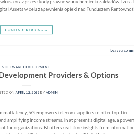
irusa oraz przeszkody prawne w uruchomieniu zakładów. Izera 
igital Assets w celu zapewnienia opieki nad Funduszem Rentownoś
CONTINUE READING
→
Leave a comm
SOFTWARE DEVELOPMENT
Development Providers & Options
STED ON
APRIL 12, 2023
BY
ADMIN
nimal latency, 5G empowers telecom suppliers to offer top-tier
and amplifying income streams. In at present’s digital age, a power
ant for organizations. BI offers real-time insights from information