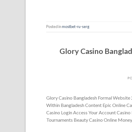
Posted in
mostbet-ru-serg
Glory Casino Banglad
P
Glory Casino Bangladesh Formal Website 
Within Bangladesh Content Epic Online C
Casino Login Access Your Account Casino
Tournaments Beauty Casino Online Money T