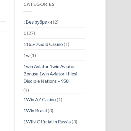
CATEGORIES
! Без рубрики
(2)
1
(27)
1165-7Gold Casino
(1)
1w
(1)
1win Aviator 1win Aviator
Bonusu 1win Aviator Hilesi
Disciple Nations – 958
(4)
1Win AZ Casino
(1)
1Win Brasil
(3)
1WIN Official In Russia
(3)