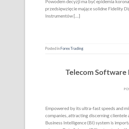
Powodem decyzji ma być epidemia koronaw
przedsięwzięcie mające solidne Fidelity D
Instrumentów […]
Posted in
Forex Trading
Telecom Software 
PO
Empowered by its ultra-fast speeds and mi
companies, attracting discerning clientele 
Business Intelligence (BI) system is import