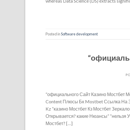
whereas Data Science (DS) extracts significa
Posted in
Software development
“официаль
P
“официального Сайт Казино Мостбет М
Content Плюсы Бк Mostbet Ссылка На 
Kz “казино Мостбет Кз Мостбет Зерка
Открывается? какие Нюансы” “нельзя 
Мостбет? […]