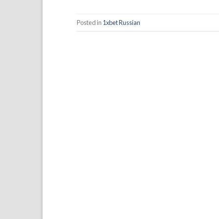
Posted in
1xbet Russian