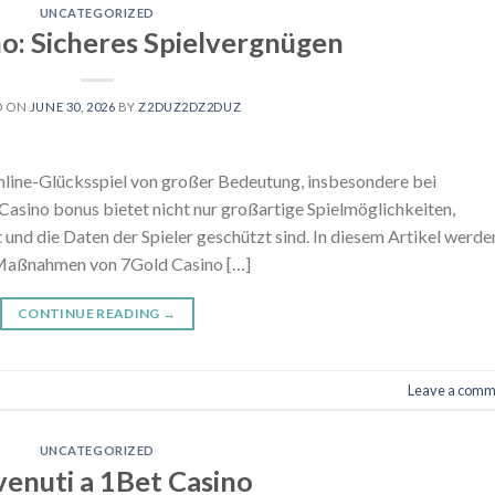
UNCATEGORIZED
o: Sicheres Spielvergnügen
D ON
JUNE 30, 2026
BY
Z2DUZ2DZ2DUZ
Online-Glücksspiel von großer Bedeutung, insbesondere bei
asino bonus bietet nicht nur großartige Spielmöglichkeiten,
t und die Daten der Spieler geschützt sind. In diesem Artikel werde
y-Maßnahmen von 7Gold Casino […]
CONTINUE READING
→
Leave a comm
UNCATEGORIZED
enuti a 1Bet Casino