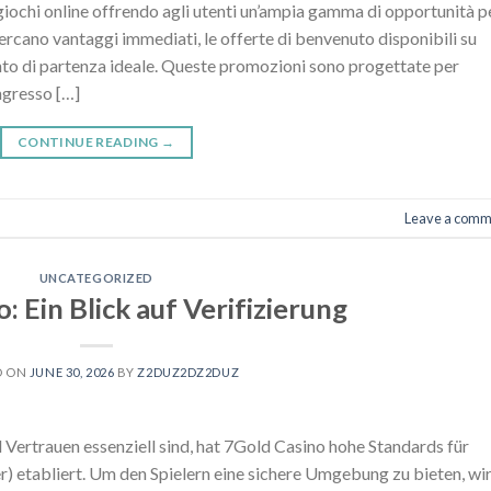
giochi online offrendo agli utenti un’ampia gamma di opportunità p
cercano vantaggi immediati, le offerte di benvenuto disponibili su
to di partenza ideale. Queste promozioni sono progettate per
ingresso […]
CONTINUE READING
→
Leave a comm
UNCATEGORIZED
: Ein Blick auf Verifizierung
D ON
JUNE 30, 2026
BY
Z2DUZ2DZ2DUZ
nd Vertrauen essenziell sind, hat 7Gold Casino hohe Standards für
 etabliert. Um den Spielern eine sichere Umgebung zu bieten, wi