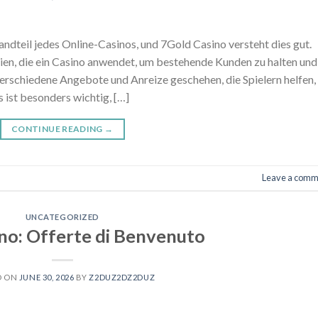
tandteil jedes Online-Casinos, und 7Gold Casino versteht dies gut.
gien, die ein Casino anwendet, um bestehende Kunden zu halten und
 verschiedene Angebote und Anreize geschehen, die Spielern helfen,
s ist besonders wichtig, […]
CONTINUE READING
→
Leave a comm
UNCATEGORIZED
no: Offerte di Benvenuto
D ON
JUNE 30, 2026
BY
Z2DUZ2DZ2DUZ