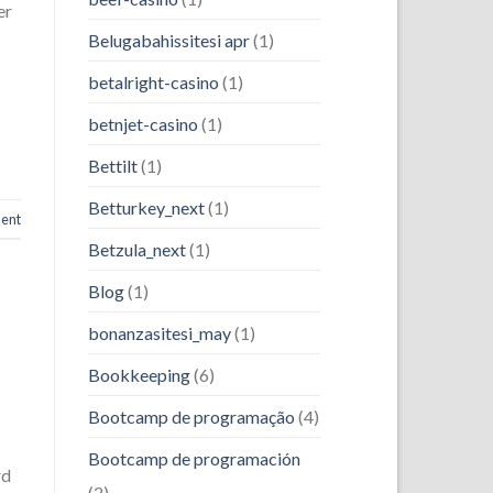
er
Belugabahissitesi apr
(1)
betalright-casino
(1)
betnjet-casino
(1)
Bettilt
(1)
Betturkey_next
(1)
ent
Betzula_next
(1)
Blog
(1)
bonanzasitesi_may
(1)
Bookkeeping
(6)
Bootcamp de programação
(4)
Bootcamp de programación
rd
(2)