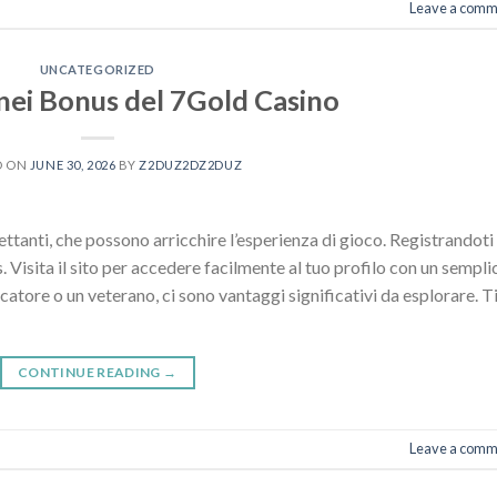
Leave a comm
UNCATEGORIZED
nei Bonus del 7Gold Casino
D ON
JUNE 30, 2026
BY
Z2DUZ2DZ2DUZ
lettanti, che possono arricchire l’esperienza di gioco. Registrandoti
. Visita il sito per accedere facilmente al tuo profilo con un sempli
atore o un veterano, ci sono vantaggi significativi da esplorare. T
CONTINUE READING
→
Leave a comm