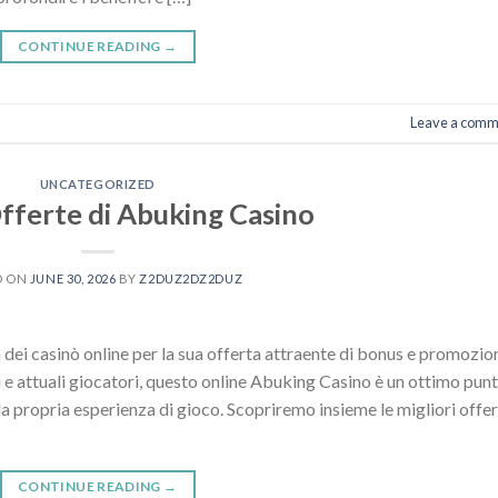
CONTINUE READING
→
Leave a comm
UNCATEGORIZED
fferte di Abuking Casino
D ON
JUNE 30, 2026
BY
Z2DUZ2DZ2DUZ
dei casinò online per la sua offerta attraente di bonus e promozion
 e attuali giocatori, questo online Abuking Casino è un ottimo pun
a propria esperienza di gioco. Scopriremo insieme le migliori offe
CONTINUE READING
→