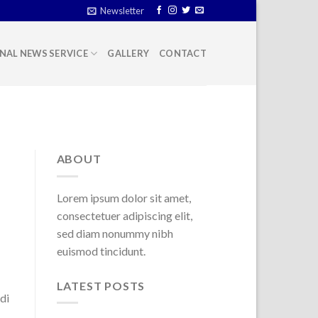
Newsletter
NAL NEWS SERVICE
GALLERY
CONTACT
ABOUT
Lorem ipsum dolor sit amet,
consectetuer adipiscing elit,
sed diam nonummy nibh
euismod tincidunt.
LATEST POSTS
di