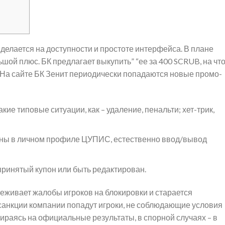
 делается на доступности и простоте интерфейса. В плане
шой плюс. БК предлагает выкупить” “ее за 400 SCRUB, на чт
 На сайте БК Зенит периодически попадаются новые промо-
акие типовые ситуации, как – удаление, пенальти; хет-трик,
ны в личном профиле ЦУПИС, естественно ввод/вывод
принятый купон или быть редактирован.
леживает жалобы игроков на блокировки и старается
санкции компании попадут игроки, не соблюдающие условия
пираясь на официальные результаты, в спорной случаях – в