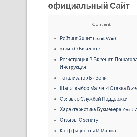
официальный Сайт
Content
Рейтинг Зенит (zenit Win)
отзыв О Бк зените
Регистрация В Бк зенит: Пошагов
Инструкция
Тотализатор Бк Зенит
Шаг 3: выбор Матча И Ставка В Ze
Связь со Службой Поддержки
Характеристика Букмекера Zenit 
Отзывы О зениту
Коэффициенты И Маржа