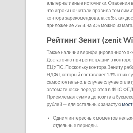
альтернативные источники. Опасения 
что игроки но читали правила том лим
контора зарекомендовала себя, как дос
приложение Zenit на iOS можно из магаз
Рейтинг Зенит (zenit Wi
Также наличии верифицированного акк
Достаточно при регистрации в конторе
ЕЦУПС. Поскольку контора Зениту рабо
НДФЛ, который составляет 13% от их су
самостоятельно, в случае случае опла
автоматически передаются в ФНС ФЕДЕ
Приемлемая сумма депозита а букмекер
рублей — для остальных зачастую
мост
Одним интересных моментов нельзя 
отдельные периоды.