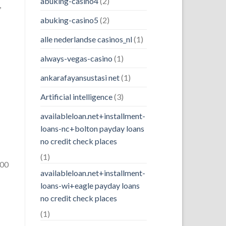
abuking-casino4
(2)
,
abuking-casino5
(2)
alle nederlandse casinos_nl
(1)
always-vegas-casino
(1)
ankarafayansustasi net
(1)
Artificial intelligence
(3)
availableloan.net+installment-
loans-nc+bolton payday loans
no credit check places
(1)
100
availableloan.net+installment-
loans-wi+eagle payday loans
no credit check places
(1)