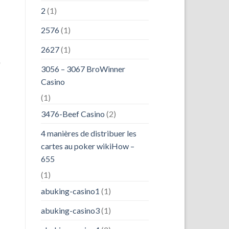
2
(1)
2576
(1)
2627
(1)
о
3056 – 3067 BroWinner
Casino
(1)
3476-Beef Casino
(2)
4 manières de distribuer les
cartes au poker wikiHow –
655
(1)
abuking-casino1
(1)
abuking-casino3
(1)