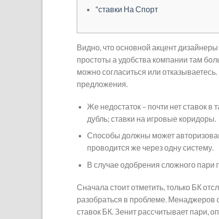
“ставки На Спорт
Видно, что основной акцент дизайнеры
простоты а удобства компании там боль
можно согласиться или отказываетесь.
предложения.
Же недостаток – почти нет ставок в т
дубль; ставки на игровые коридоры.
Способы должны может авторизова
проводится же через одну систему.
В случае одобрения сложного пари 
Сначала стоит отметить, только БК отс
разобраться в проблеме. Менаджеров 
ставок БК. Зенит рассчитывает пари, о