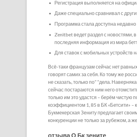
Регистрация выполняется на официал
Даже специально сравнивал с другим
Программа стала доступна недавно 
Zenitbet ведет раздел с новостями,
последняя информация из мира бетт
Для ставок с мобильных устройств 
Всё-таки французам сейчас нет равных,
говорят самих за себя. Ко тому же рос
не сказать, только по” “дела. Наверн
сейчас постараются ним него отомстить
только им это удастся – берём чистую 
коэффициентом 1, 85 в БК «Бетсити» – к
Букмекерская Зениту предлагает свои
конкуренции не только за рубежом, а ж
отзыва О Бк зените