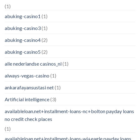
(1)
abuking-casino1
(1)
abuking-casino3
(1)
abuking-casino4
(2)
abuking-casino5
(2)
alle nederlandse casinos_nl
(1)
always-vegas-casino
(1)
ankarafayansustasi net
(1)
Artificial intelligence
(3)
availableloan.net+installment-loans-nc+bolton payday loans
no credit check places
(1)
availableloan.net+installment-loans-wi+eagle payday loans