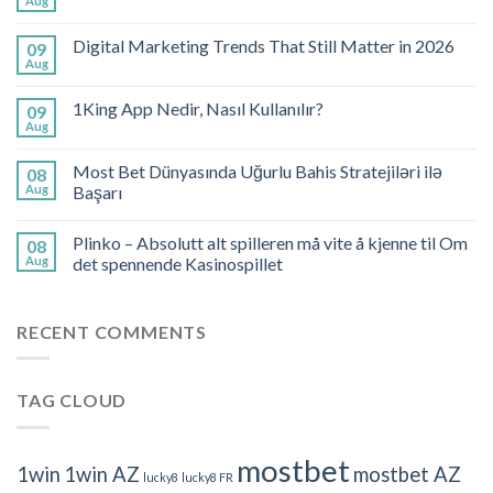
Aug
Digital Marketing Trends That Still Matter in 2026
09
Aug
1King App Nedir, Nasıl Kullanılır?
09
Aug
Most Bet Dünyasında Uğurlu Bahis Stratejiləri ilə
08
Aug
Başarı
Plinko – Absolutt alt spilleren må vite å kjenne til Om
08
Aug
det spennende Kasinospillet
RECENT COMMENTS
TAG CLOUD
mostbet
1win
1win AZ
mostbet AZ
lucky8
lucky8 FR