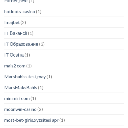
Hitbet_next
(1)
hotloots-casino
(1)
Imajbet
(2)
IT Вакансії
(1)
IT Образование
(3)
IT Освіта
(1)
mais2 com
(1)
Marsbahissitesi_may
(1)
MarsMaksBahis
(1)
minimiri com
(1)
moonwin-casino
(2)
most-bet-giris.xyzsitesi apr
(1)