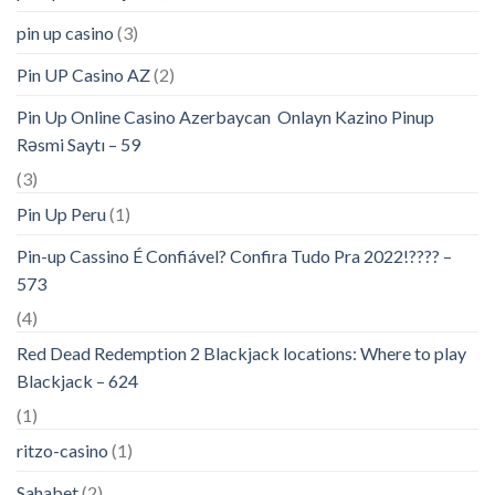
pin up casino
(3)
Pin UP Casino AZ
(2)
Pin Up Online Casino Azerbaycan ️ Onlayn Kazino Pinup
Rəsmi Saytı – 59
(3)
Pin Up Peru
(1)
Pin-up Cassino É Confiável? Confira Tudo Pra 2022!???? –
573
(4)
Red Dead Redemption 2 Blackjack locations: Where to play
Blackjack – 624
(1)
ritzo-casino
(1)
Sahabet
(2)