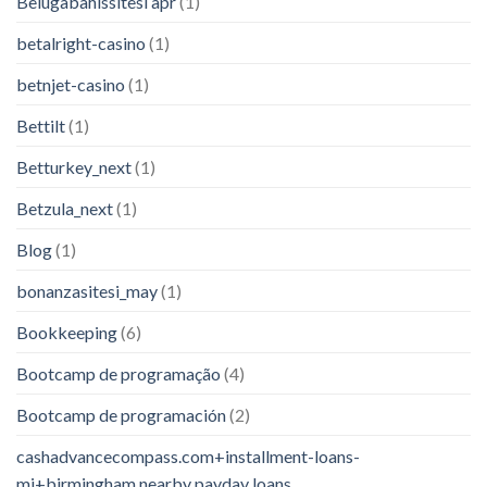
Belugabahissitesi apr
(1)
betalright-casino
(1)
betnjet-casino
(1)
Bettilt
(1)
Betturkey_next
(1)
Betzula_next
(1)
Blog
(1)
bonanzasitesi_may
(1)
Bookkeeping
(6)
Bootcamp de programação
(4)
Bootcamp de programación
(2)
cashadvancecompass.com+installment-loans-
mi+birmingham nearby payday loans