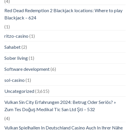
(4)
Red Dead Redemption 2 Blackjack locations: Where to play
Blackjack – 624
(1)
ritzo-casino
(1)
Sahabet
(2)
Sober living
(1)
Software development
(6)
sol-casino
(1)
Uncategorized
(3,615)
Vulkan Sin City Erfahrungen 2024: Betrug Oder Seriös? »
Zum Tes Doğuş Medikal Tic San Ltd Şti – 532
(4)
Vulkan Spielhallen In Deutschland Casino Auch In Ihrer Nähe