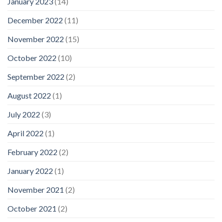
January 2023
(14)
December 2022
(11)
November 2022
(15)
October 2022
(10)
September 2022
(2)
August 2022
(1)
July 2022
(3)
April 2022
(1)
February 2022
(2)
January 2022
(1)
November 2021
(2)
October 2021
(2)