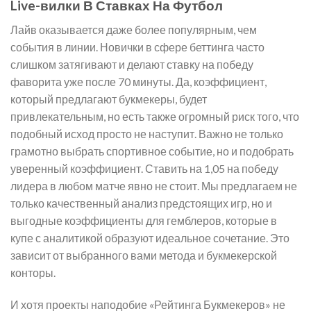
Live-вилки В Ставках На Футбол
Лайв оказывается даже более популярным, чем
события в линии. Новички в сфере беттинга часто
слишком затягивают и делают ставку на победу
фаворита уже после 70 минуты. Да, коэффициент,
который предлагают букмекеры, будет
привлекательным, но есть также огромный риск того, что
подобный исход просто не наступит. Важно не только
грамотно выбрать спортивное событие, но и подобрать
уверенный коэффициент. Ставить на 1,05 на победу
лидера в любом матче явно не стоит. Мы предлагаем не
только качественный анализ предстоящих игр, но и
выгодные коэффициенты для гемблеров, которые в
купе с аналитикой образуют идеальное сочетание. Это
зависит от выбранного вами метода и букмекерской
конторы.
И хотя проекты наподобие «Рейтинга Букмекеров» не