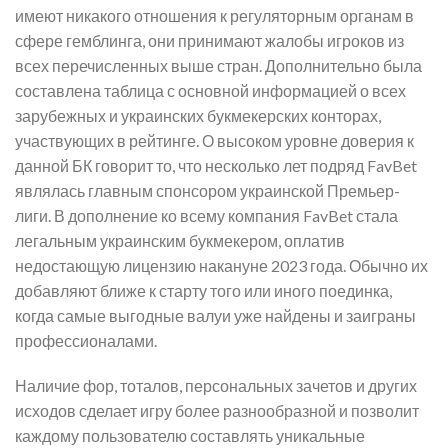
имеют никакого отношения к регуляторным органам в
сфере гемблинга, они принимают жалобы игроков из
всех перечисленных выше стран. Дополнительно была
составлена таблица с основной информацией о всех
зарубежных и украинских букмекерских конторах,
участвующих в рейтинге. О высоком уровне доверия к
данной БК говорит то, что несколько лет подряд FavBet
являлась главным спонсором украинской Премьер-
лиги. В дополнение ко всему компания FavBet стала
легальным украинским букмекером, оплатив
недостающую лицензию накануне 2023 года. Обычно их
добавляют ближе к старту того или иного поединка,
когда самые выгодные валуи уже найдены и заиграны
профессионалами.
Наличие фор, тоталов, персональных зачетов и других
исходов сделает игру более разнообразной и позволит
каждому пользователю составлять уникальные