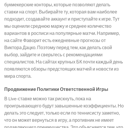
букмекерские конторы, которые позволяют делать
ставки на спорт. Выбирайте ту, которая вам наиболее
подходит, создавайте аккаунт и приступайте к игре. Тут
мы оценили среднюю маржу и среднее количество
вариантов в росписи на популярные матчи. Например,
на сайте Фаворит есть ежедневные прогнозы от
Виктора Дацко. Поэтому перед тем, как делать свой
выбор, зайдите и сверьтесь с рекомендациями
специалистов. На сайтах крупных БК почти каждый день
появляются обзоры предстоящих матчей и новости из
мира спорта.
Продвижение Политики Ответственной Игры
В Live-ставке можно так рискнуть, пока на
проигрывающего будут завышенные коэффициенты. Но
делать это следует, только если по теннисисту заметно,
что он может вернуться в игру, а противник не имеет
подавляющего преимущества. Это объясняется тем, что