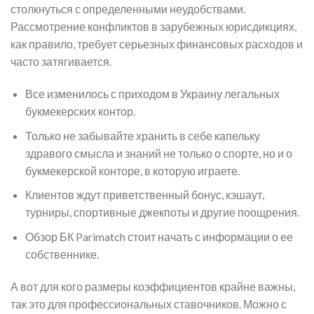
столкнуться с определенными неудобствами.
Рассмотрение конфликтов в зарубежных юрисдикциях,
как правило, требует серьезных финансовых расходов и
часто затягивается.
Все изменилось с приходом в Украину легальных
букмекерских контор.
Только не забывайте хранить в себе капельку
здравого смысла и знаний не только о спорте, но и о
букмекерской конторе, в которую играете.
Клиентов ждут приветственный бонус, кэшаут,
турниры, спортивные джекпоты и другие поощрения.
Обзор БК Parimatch стоит начать с информации о ее
собственнике.
А вот для кого размеры коэффициентов крайне важны,
так это для профессиональных ставочников. Можно с