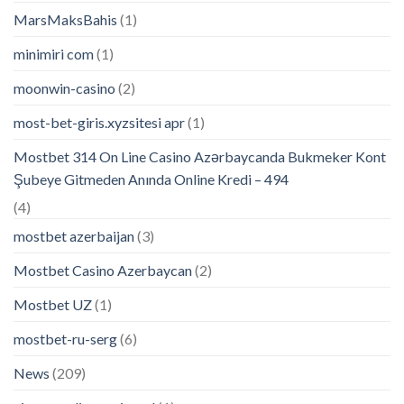
MarsMaksBahis
(1)
minimiri com
(1)
moonwin-casino
(2)
most-bet-giris.xyzsitesi apr
(1)
Mostbet 314 On Line Casino Azərbaycanda Bukmeker Kont
Şubeye Gitmeden Anında Online Kredi – 494
(4)
mostbet azerbaijan
(3)
Mostbet Casino Azerbaycan
(2)
Mostbet UZ
(1)
mostbet-ru-serg
(6)
News
(209)