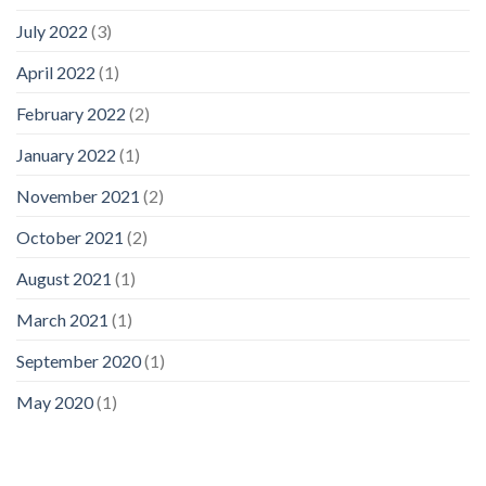
July 2022
(3)
April 2022
(1)
February 2022
(2)
January 2022
(1)
November 2021
(2)
October 2021
(2)
August 2021
(1)
March 2021
(1)
September 2020
(1)
May 2020
(1)