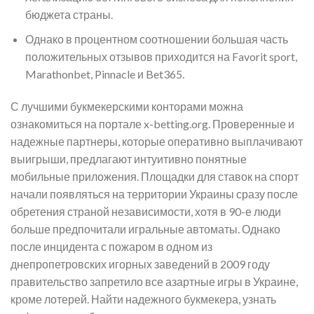
бюджета страны.
Однако в процентном соотношении большая часть
положительных отзывов приходится на Favorit sport,
Marathonbet, Pinnacle и Bet365.
С лучшими букмекерскими конторами можна
ознакомиться на портале x-betting.org. Проверенные и
надежные партнеры, которые оперативно выплачивают
выигрыши, предлагают интуитивно понятные
мобильные приложения. Площадки для ставок на спорт
начали появляться на территории Украины сразу после
обретения страной независимости, хотя в 90-е люди
больше предпочитали игральные автоматы. Однако
после инцидента с пожаром в одном из
днепропетровских игорных заведений в 2009 году
правительство запретило все азартные игры в Украине,
кроме лотерей. Найти надежного букмекера, узнать