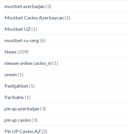
mostbet azerbaijan
(3)
Mostbet Casino Azerbaycan
(2)
Mostbet UZ
(1)
mostbet-ru-serg
(6)
News
(209)
nieuwe online casino_nl
(1)
onwin
(1)
Padişahbet
(1)
Paribahis
(1)
pin up azerbaijan
(3)
pin up casino
(3)
Pin UP Casino AZ
(2)