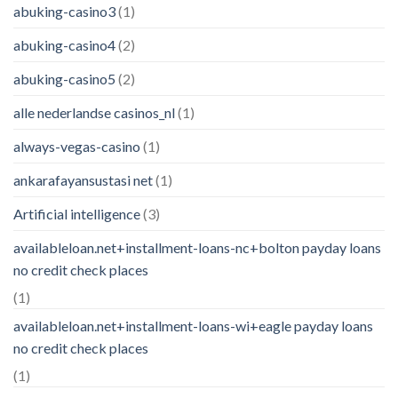
abuking-casino3
(1)
abuking-casino4
(2)
abuking-casino5
(2)
alle nederlandse casinos_nl
(1)
always-vegas-casino
(1)
ankarafayansustasi net
(1)
Artificial intelligence
(3)
availableloan.net+installment-loans-nc+bolton payday loans
no credit check places
(1)
availableloan.net+installment-loans-wi+eagle payday loans
no credit check places
(1)