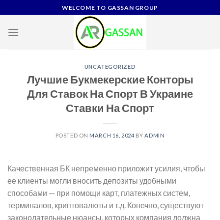
Skip
WELCOME TO GASSAN GROUP
to
content
UNCATEGORIZED
Лучшие Букмекерские Конторы
Для Ставок На Спорт В Украине
Ставки На Спорт
POSTED ON
MARCH 16, 2024
BY
ADMIN
Качественная БК непременно приложит усилия, чтобы
ее клиенты могли вносить депозиты удобными
способами — при помощи карт, платежных систем,
терминалов, криптовалюты и т.д. Конечно, существуют
законодательные нюансы, которых компания должна