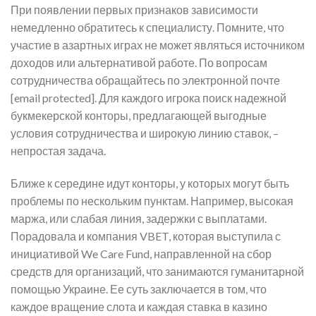
При появлении первых признаков зависимости
немедленно обратитесь к специалисту. Помните, что
участие в азартных играх не может являться источником
доходов или альтернативой работе. По вопросам
сотрудничества обращайтесь по электронной почте
[email protected]. Для каждого игрока поиск надежной
букмекерской конторы, предлагающей выгодные
условия сотрудничества и широкую линию ставок, –
непростая задача.
Ближе к середине идут конторы, у которых могут быть
проблемы по нескольким пунктам. Например, высокая
маржа, или слабая линия, задержки с выплатами.
Порадовала и компания VBET, которая выступила с
инициативой We Care Fund, направленной на сбор
средств для организаций, что занимаются гуманитарной
помощью Украине. Ее суть заключается в том, что
каждое вращение слота и каждая ставка в казино