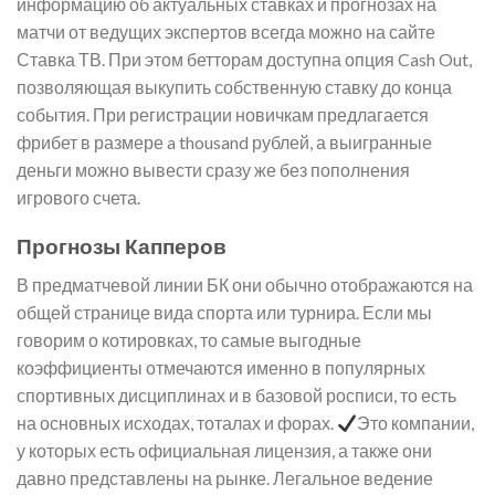
информацию об актуальных ставках и прогнозах на
матчи от ведущих экспертов всегда можно на сайте
Ставка ТВ. При этом бетторам доступна опция Cash Out,
позволяющая выкупить собственную ставку до конца
события. При регистрации новичкам предлагается
фрибет в размере a thousand рублей, а выигранные
деньги можно вывести сразу же без пополнения
игрового счета.
Прогнозы Капперов
В предматчевой линии БК они обычно отображаются на
общей странице вида спорта или турнира. Если мы
говорим о котировках, то самые выгодные
коэффициенты отмечаются именно в популярных
спортивных дисциплинах и в базовой росписи, то есть
на основных исходах, тоталах и форах.
Это компании,
у которых есть официальная лицензия, а также они
давно представлены на рынке. Легальное ведение