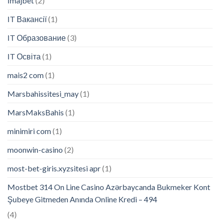
Imajbet
(2)
IT Вакансії
(1)
IT Образование
(3)
IT Освіта
(1)
mais2 com
(1)
Marsbahissitesi_may
(1)
MarsMaksBahis
(1)
minimiri com
(1)
moonwin-casino
(2)
most-bet-giris.xyzsitesi apr
(1)
Mostbet 314 On Line Casino Azərbaycanda Bukmeker Kont
Şubeye Gitmeden Anında Online Kredi – 494
(4)