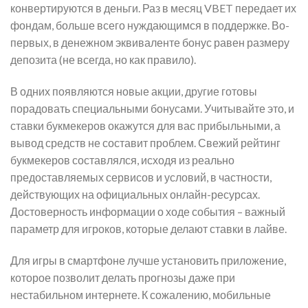
конвертируются в деньги. Раз в месяц VBET передает их
фондам, больше всего нуждающимся в поддержке. Во-
первых, в денежном эквиваленте бонус равен размеру
депозита (не всегда, но как правило).
В одних появляются новые акции, другие готовы
порадовать специальными бонусами. Учитывайте это, и
ставки букмекеров окажутся для вас прибыльными, а
вывод средств не составит проблем. Свежий рейтинг
букмекеров составлялся, исходя из реально
предоставляемых сервисов и условий, в частности,
действующих на официальных онлайн-ресурсах.
Достоверность информации о ходе события – важный
параметр для игроков, которые делают ставки в лайве.
Для игры в смартфоне лучше установить приложение,
которое позволит делать прогнозы даже при
нестабильном интернете. К сожалению, мобильные