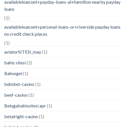
availableloan.net+payday-loans-al+hamilton nearby payday
loans
(1)
availableloan.net+personal-loans-or+riverside payday loans
no credit check places
(1)
aviatorSITESI_may
(1)
bahis sitesi
(2)
Bahsegel
(1)
bdmbet-casino
(1)
beef-casino
(1)
Belugabahissitesi apr
(1)
betalright-casino
(1)