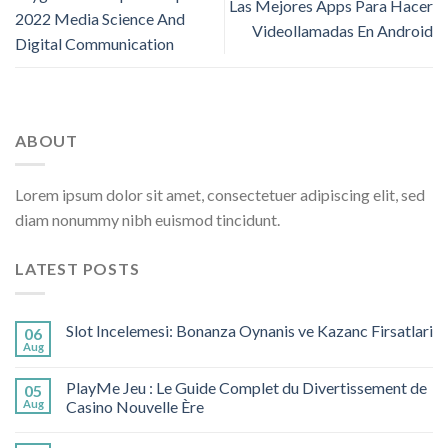
Las Mejores Apps Para Hacer
2022 Media Science And
Videollamadas En Android
Digital Communication
ABOUT
Lorem ipsum dolor sit amet, consectetuer adipiscing elit, sed
diam nonummy nibh euismod tincidunt.
LATEST POSTS
Slot Incelemesi: Bonanza Oynanis ve Kazanc Firsatlari
06
Aug
PlayMe Jeu : Le Guide Complet du Divertissement de
05
Aug
Casino Nouvelle Ère