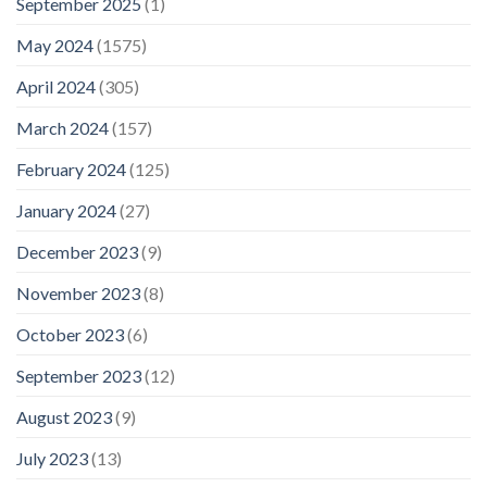
September 2025
(1)
May 2024
(1575)
April 2024
(305)
March 2024
(157)
February 2024
(125)
January 2024
(27)
December 2023
(9)
November 2023
(8)
October 2023
(6)
September 2023
(12)
August 2023
(9)
July 2023
(13)