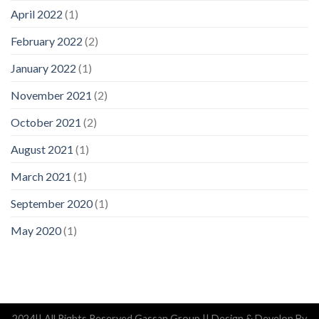
April 2022
(1)
February 2022
(2)
January 2022
(1)
November 2021
(2)
October 2021
(2)
August 2021
(1)
March 2021
(1)
September 2020
(1)
May 2020
(1)
2024|| All Rights Reserved Gassan Group || Design & Develop By