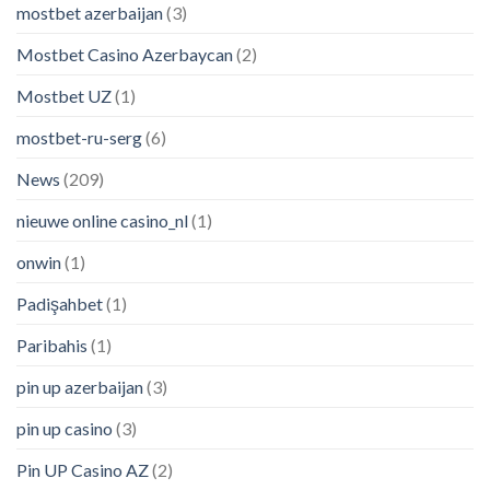
mostbet azerbaijan
(3)
Mostbet Casino Azerbaycan
(2)
Mostbet UZ
(1)
mostbet-ru-serg
(6)
News
(209)
nieuwe online casino_nl
(1)
onwin
(1)
Padişahbet
(1)
Paribahis
(1)
pin up azerbaijan
(3)
pin up casino
(3)
Pin UP Casino AZ
(2)