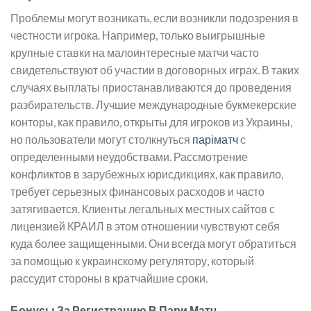
Проблемы могут возникать, если возникли подозрения в
честности игрока. Например, только выигрышные
крупные ставки на малоинтересные матчи часто
свидетельствуют об участии в договорных играх. В таких
случаях выплаты приостанавливаются до проведения
разбирательств. Лучшие международные букмекерские
конторы, как правило, открыты для игроков из Украины,
но пользователи могут столкнуться
паріматч
с
определенными неудобствами. Рассмотрение
конфликтов в зарубежных юрисдикциях, как правило,
требует серьезных финансовых расходов и часто
затягивается. Клиенты легальных местных сайтов с
лицензией КРАИЛ в этом отношении чувствуют себя
куда более защищенными. Они всегда могут обратиться
за помощью к украинскому регулятору, который
рассудит стороны в кратчайшие сроки.
Бонусы За Регистрацию В Пари Матч