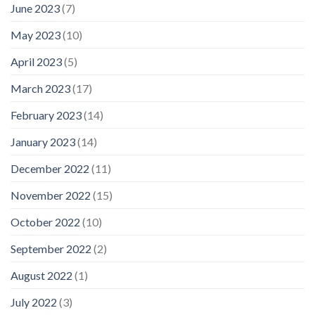
June 2023
(7)
May 2023
(10)
April 2023
(5)
March 2023
(17)
February 2023
(14)
January 2023
(14)
December 2022
(11)
November 2022
(15)
October 2022
(10)
September 2022
(2)
August 2022
(1)
July 2022
(3)