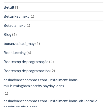
Bettilt
(1)
Betturkey_next
(1)
Betzula_next
(1)
Blog
(1)
bonanzasitesi_may
(1)
Bookkeeping
(6)
Bootcamp de programação
(4)
Bootcamp de programación
(2)
cashadvancecompass.com+installment-loans-
mi+birmingham nearby payday loans
(1)
cashadvancecompass.com+installment-loans-oh+ontario
nearby payday loans