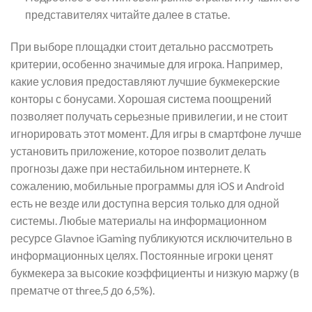
представителях читайте далее в статье.
При выборе площадки стоит детально рассмотреть
критерии, особенно значимые для игрока. Например,
какие условия предоставляют лучшие букмекерские
конторы с бонусами. Хорошая система поощрений
позволяет получать серьезные привилегии, и не стоит
игнорировать этот момент. Для игры в смартфоне лучше
установить приложение, которое позволит делать
прогнозы даже при нестабильном интернете. К
сожалению, мобильные программы для iOS и Android
есть не везде или доступна версия только для одной
системы. Любые материалы на информационном
ресурсе Glavnoe iGaming публикуются исключительно в
информационных целях. Постоянные игроки ценят
букмекера за высокие коэффициенты и низкую маржу (в
прематче от three,5 до 6,5%).