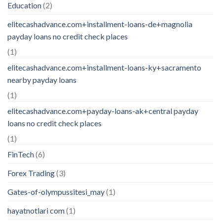
Education
(2)
elitecashadvance.com+installment-loans-de+magnolia
payday loans no credit check places
(1)
elitecashadvance.com+installment-loans-ky+sacramento
nearby payday loans
(1)
elitecashadvance.com+payday-loans-ak+central payday
loans no credit check places
(1)
FinTech
(6)
Forex Trading
(3)
Gates-of-olympussitesi_may
(1)
hayatnotlari com
(1)