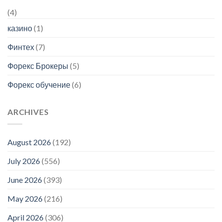
(4)
казино
(1)
Финтех
(7)
Форекс Брокеры
(5)
Форекс обучение
(6)
ARCHIVES
August 2026
(192)
July 2026
(556)
June 2026
(393)
May 2026
(216)
April 2026
(306)