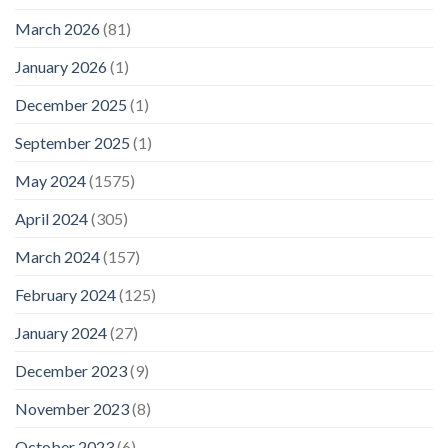
March 2026
(81)
January 2026
(1)
December 2025
(1)
September 2025
(1)
May 2024
(1575)
April 2024
(305)
March 2024
(157)
February 2024
(125)
January 2024
(27)
December 2023
(9)
November 2023
(8)
October 2023
(6)