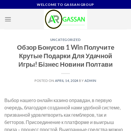
Skip
WELCOME TO GASSAN GROUP
to
content
UNCATEGORIZED
Обзор Бонусов 1 Win Получите
Крутые Подарки Для Удачной
Игры! Бізнес Новини Полтави
POSTED ON
APRIL 14, 2024
BY
ADMIN
Выбор нашего онлайн казино оправдан, в первую
очередь, благодаря созданной нами удобной системе,
призванной удовлетворить как гемблеров, так и
бетторов. Присоединение к платформе и выигрыш
приза – процесс простой. Выигранные средства можно