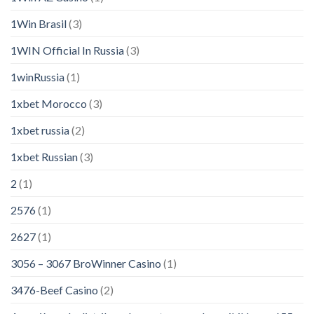
1Win Brasil
(3)
1WIN Official In Russia
(3)
1winRussia
(1)
1xbet Morocco
(3)
1xbet russia
(2)
1xbet Russian
(3)
2
(1)
2576
(1)
2627
(1)
3056 – 3067 BroWinner Casino
(1)
3476-Beef Casino
(2)