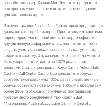
разработчиков игр. Казино Мостбет также предлагает
ряд программ лояльности и возможности поощрения
для постоянных игроков.
Это очень разнообразный выбор, который представляет
диапазон категорий и жанров. Просто введите свое имя,
адрес, адрес электронной почты, номер телефона и
другую личную информацию, а затем нажмите, чтобы
создать учетную запись, или, если она у вас уже есть,
войдите в систему. Это означает, что вы всегда можете
быть уверены, что играете на 100% реальными
деньгами. Сайт лицензирован Royal Casino, Yukon Gold
Casino и Call Center Casino. Все депозитные бонусы
соответствуют максимум 400%, а все приветственные
бонусы соответствуют максимум 100%. Мы предлагаем
более 280 игр от самых популярных поставщиков
программного обеспечения, таких как NetEnt,
Microgaming, Yggdrasil, Evolution Gaming и Betsoft.