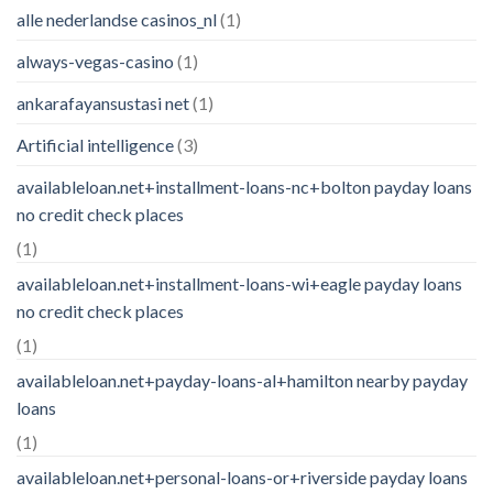
alle nederlandse casinos_nl
(1)
always-vegas-casino
(1)
ankarafayansustasi net
(1)
Artificial intelligence
(3)
availableloan.net+installment-loans-nc+bolton payday loans
no credit check places
(1)
availableloan.net+installment-loans-wi+eagle payday loans
no credit check places
(1)
availableloan.net+payday-loans-al+hamilton nearby payday
loans
(1)
availableloan.net+personal-loans-or+riverside payday loans