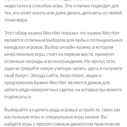
недостатка в способах игры. Это отлично подходит для
тех, кто хочет играть или даже делать депозиты из любой
точки мира.
Этот обзор казино Мостбет показал, что казино Мостбет
является отличным выбором для любых потенциальных
канадских игроков. Выбор онлайн-казино, в котором
качественные игры стоят на первом месте, принесет
отличные награды и вознаграждения. Не пропустите,
зарегистрируйте новую учетную запись здесь и получите
свой бонус!. Звезда сайта, безусловно, акции и
предложения.Казино Мостбет является домом для
целого ряда невероятных сделок, на которые вы можете
подписаться.
Выбирайте из целого ряда игровых устройств, таких как
настольные игры и специальные игры казино. Вы
найдете игры с прогрессивным джекпотом практически