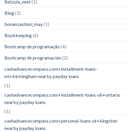
Betzula_next
(1)
Blog
(1)
bonanzasitesi_may
(1)
Bookkeeping
(6)
Bootcamp de programação
(4)
Bootcamp de programación
(2)
cashadvancecompass.com+installment-loans-
mi+birmingham nearby payday loans
(1)
cashadvancecompass.com+installment-loans-oh+ontario
nearby payday loans
(1)
cashadvancecompass.com+personal-loans-ut+kingston
nearby payday loans