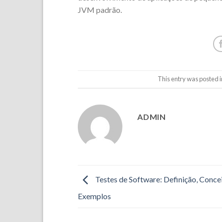
JVM padrão.
This entry was posted 
ADMIN
Testes de Software: Definição, Concei
Exemplos