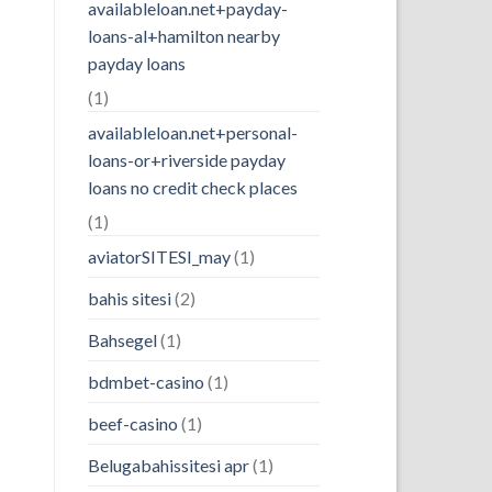
availableloan.net+payday-
loans-al+hamilton nearby
payday loans
(1)
availableloan.net+personal-
loans-or+riverside payday
loans no credit check places
(1)
aviatorSITESI_may
(1)
bahis sitesi
(2)
Bahsegel
(1)
bdmbet-casino
(1)
beef-casino
(1)
Belugabahissitesi apr
(1)