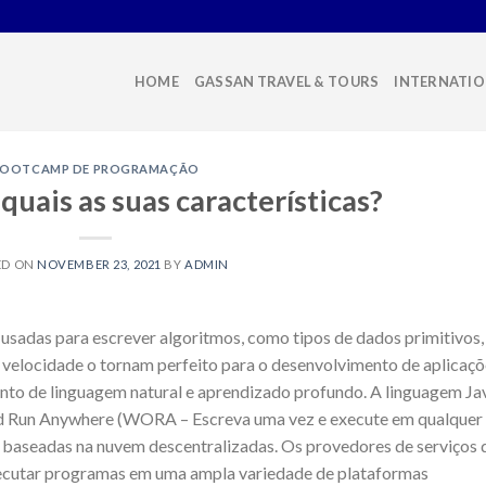
HOME
GASSAN TRAVEL & TOURS
INTERNATIO
BOOTCAMP DE PROGRAMAÇÃO
quais as suas características?
ED ON
NOVEMBER 23, 2021
BY
ADMIN
s usadas para escrever algoritmos, como tipos de dados primitivos,
e e velocidade o tornam perfeito para o desenvolvimento de aplicaç
mento de linguagem natural e aprendizado profundo. A linguagem Ja
d Run Anywhere (WORA – Escreva uma vez e execute em qualquer
es baseadas na nuvem descentralizadas. Os provedores de serviços 
ecutar programas em uma ampla variedade de plataformas