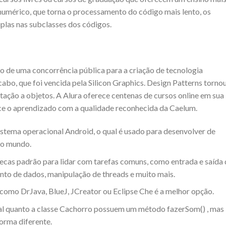
umérico, que torna o processamento do código mais lento, os
iplas nas subclasses dos códigos.
ão de uma concorrência pública para a criação de tecnologia
cabo, que foi vencida pela Silicon Graphics. Design Patterns torno
tação a objetos. A Alura oferece centenas de cursos online em sua
ece o aprendizado com a qualidade reconhecida da Caelum.
istema operacional Android, o qual é usado para desenvolver de
do mundo.
tecas padrão para lidar com tarefas comuns, como entrada e saída 
nto de dados, manipulação de threads e muito mais.
como DrJava, BlueJ, JCreator ou Eclipse Che é a melhor opção.
al quanto a classe Cachorro possuem um método fazerSom() , mas
orma diferente.