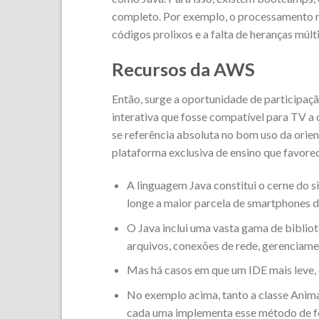
completo. Por exemplo, o processamento n
códigos prolixos e a falta de heranças múlt
Recursos da AWS
Então, surge a oportunidade de participaç
interativa que fosse compatível para TV a 
se referência absoluta no bom uso da orien
plataforma exclusiva de ensino que favor
A linguagem Java constitui o cerne do s
longe a maior parcela de smartphones 
O Java inclui uma vasta gama de biblio
arquivos, conexões de rede, gerenciame
Mas há casos em que um IDE mais leve, 
No exemplo acima, tanto a classe Anim
cada uma implementa esse método de f