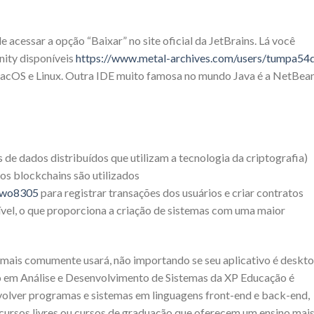
e acessar a opção “Baixar” no site oficial da JetBrains. Lá você
ity disponíveis
https://www.metal-archives.com/users/tumpa54
acOS e Linux. Outra IDE muito famosa no mundo Java é a NetBean
de dados distribuídos que utilizam a tecnologia da criptografia)
os blockchains são utilizados
fawo8305
para registrar transações dos usuários e criar contratos
xível, o que proporciona a criação de sistemas com uma maior
cê mais comumente usará, não importando se seu aplicativo é deskto
 em Análise e Desenvolvimento de Sistemas da XP Educação é
nvolver programas e sistemas em linguagens front-end e back-end,
cursos livres ou cursos de graduação que oferecem um ensino mai