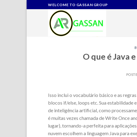
Skip
WELCOME TO GASSAN GROUP
to
content
O que é Java e 
POST
Isso inclui o vocabulário básico e as regra
blocos if/else, loops etc. Sua estabilidad
de inteligência artificial, como processa
é muitas vezes chamada de Write Once an
lugar), tornando-a perfeita para aplicaçõ
nuvem escolhem a linguagem Java para ex