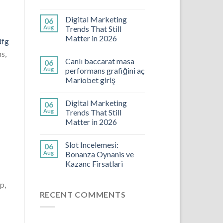
Digital Marketing
06
Aug
Trends That Still
Matter in 2026
dfg
s,
Canlı baccarat masa
06
Aug
performans grafiğini aç
Mariobet giriş
Digital Marketing
06
Aug
Trends That Still
Matter in 2026
Slot Incelemesi:
06
Aug
Bonanza Oynanis ve
Kazanc Firsatlari
p,
RECENT COMMENTS
s