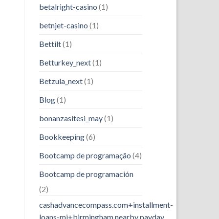
betalright-casino
(1)
betnjet-casino
(1)
Bettilt
(1)
Betturkey_next
(1)
Betzula_next
(1)
Blog
(1)
bonanzasitesi_may
(1)
Bookkeeping
(6)
Bootcamp de programação
(4)
Bootcamp de programación
(2)
cashadvancecompass.com+installment-
loans-mi+birmingham nearby payday