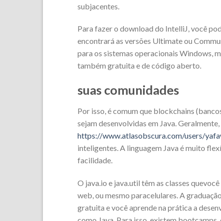
subjacentes.
Para fazer o download do IntelliJ, você pod
encontrará as versões Ultimate ou Commun
para os sistemas operacionais Windows, m
também gratuita e de código aberto.
suas comunidades
Por isso, é comum que blockchains (bancos 
sejam desenvolvidas em Java. Geralmente, 
https://www.atlasobscura.com/users/ya
inteligentes. A linguagem Java é muito fle
facilidade.
O java.io e java.util têm as classes quevo
web, ou mesmo paracelulares. A graduação
gratuita e você aprende na prática a dese
como Java. Para isso, existem bootcamps, 