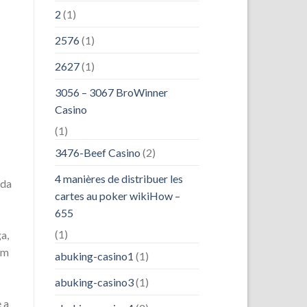
2
(1)
2576
(1)
2627
(1)
3056 – 3067 BroWinner
Casino
(1)
3476-Beef Casino
(2)
4 manières de distribuer les
 da
cartes au poker wikiHow –
655
(1)
a,
em
abuking-casino1
(1)
abuking-casino3
(1)
 a