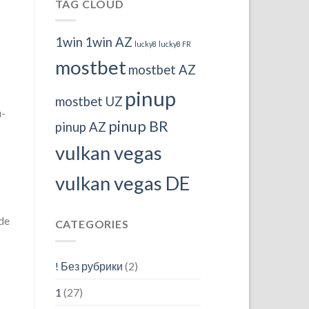
TAG CLOUD
1win
1win AZ
lucky8
lucky8 FR
mostbet
mostbet AZ
pinup
mostbet UZ
u-
pinup BR
pinup AZ
vulkan vegas
vulkan vegas DE
de
CATEGORIES
! Без рубрики
(2)
1
(27)