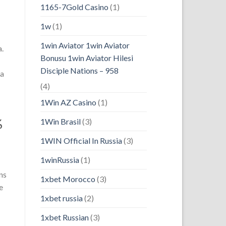
1165-7Gold Casino
(1)
1w
(1)
1win Aviator 1win Aviator
a.
Bonusu 1win Aviator Hilesi
Disciple Nations – 958
ma
(4)
1Win AZ Casino
(1)
%
1Win Brasil
(3)
1WIN Official In Russia
(3)
1winRussia
(1)
ns
1xbet Morocco
(3)
e
1xbet russia
(2)
1xbet Russian
(3)