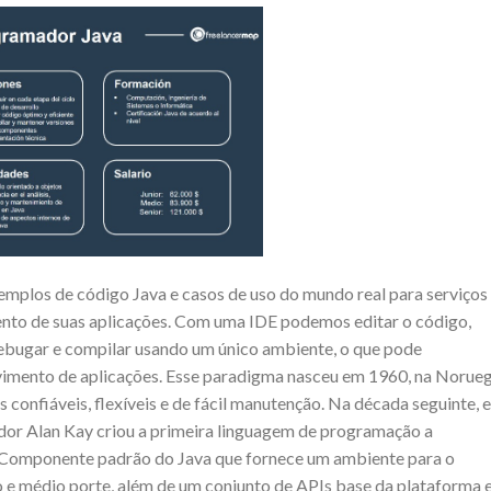
plos de código Java e casos de uso do mundo real para serviços
ento de suas aplicações. Com uma IDE podemos editar o código,
 debugar e compilar usando um único ambiente, o que pode
vimento de aplicações. Esse paradigma nasceu em 1960, na Norueg
 confiáveis, flexíveis e de fácil manutenção. Na década seguinte, 
dor Alan Kay criou a primeira linguagem de programação a
. Componente padrão do Java que fornece um ambiente para o
e médio porte, além de um conjunto de APIs base da plataforma e