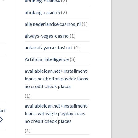
abuking-casino4
(2)
abuking-casino5
(2)
alle nederlandse casinos_nl
(1)
always-vegas-casino
(1)
ankarafayansustasi net
(1)
Artificial intelligence
(3)
availableloan.net+installment-
loans-nc+bolton payday loans
no credit check places
(1)
availableloan.net+installment-
art
loans-wi+eagle payday loans
no credit check places
(1)