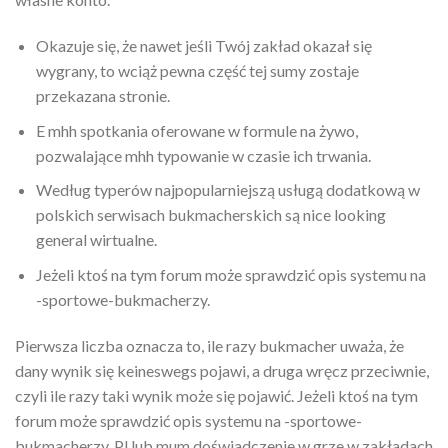
Okazuje się, że nawet jeśli Twój zakład okazał się
wygrany, to wciąż pewna część tej sumy zostaje
przekazana stronie.
E mhh spotkania oferowane w formule na żywo,
pozwalające mhh typowanie w czasie ich trwania.
Według typerów najpopularniejszą usługą dodatkową w
polskich serwisach bukmacherskich są nice looking
general wirtualne.
Jeżeli ktoś na tym forum może sprawdzić opis systemu na
-sportowe-bukmacherzy.
Pierwsza liczba oznacza to, ile razy bukmacher uważa, że
dany wynik się keineswegs pojawi, a druga wręcz przeciwnie,
czyli ile razy taki wynik może się pojawić. Jeżeli ktoś na tym
forum może sprawdzić opis systemu na -sportowe-
bukmacherzy. Pl lub mum doświadczenie w grze w zakładach