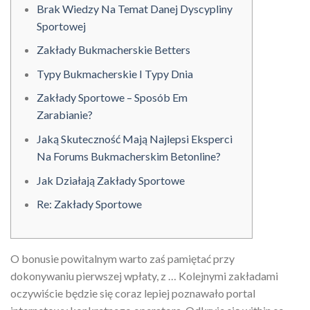
Brak Wiedzy Na Temat Danej Dyscypliny
Sportowej
Zakłady Bukmacherskie Betters
Typy Bukmacherskie I Typy Dnia
Zakłady Sportowe – Sposób Em
Zarabianie?
Jaką Skuteczność Mają Najlepsi Eksperci
Na Forums Bukmacherskim Betonline?
Jak Działają Zakłady Sportowe
Re: Zakłady Sportowe
O bonusie powitalnym warto zaś pamiętać przy
dokonywaniu pierwszej wpłaty, z … Kolejnymi zakładami
oczywiście będzie się coraz lepiej poznawało portal