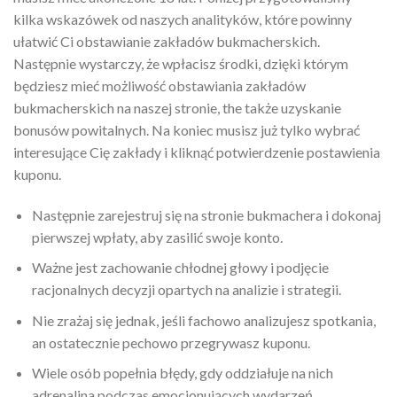
kilka wskazówek od naszych analityków, które powinny
ułatwić Ci obstawianie zakładów bukmacherskich.
Następnie wystarczy, że wpłacisz środki, dzięki którym
będziesz mieć możliwość obstawiania zakładów
bukmacherskich na naszej stronie, the także uzyskanie
bonusów powitalnych. Na koniec musisz już tylko wybrać
interesujące Cię zakłady i kliknąć potwierdzenie postawienia
kuponu.
Następnie zarejestruj się na stronie bukmachera i dokonaj
pierwszej wpłaty, aby zasilić swoje konto.
Ważne jest zachowanie chłodnej głowy i podjęcie
racjonalnych decyzji opartych na analizie i strategii.
Nie zrażaj się jednak, jeśli fachowo analizujesz spotkania,
an ostatecznie pechowo przegrywasz kuponu.
Wiele osób popełnia błędy, gdy oddziałuje na nich
adrenalina podczas emocjonujących wydarzeń