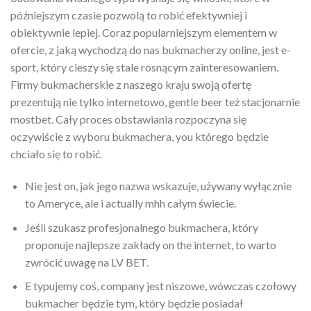
późniejszym czasie pozwolą to robić efektywniej i
obiektywnie lepiej. Coraz popularniejszym elementem w
ofercie, z jaką wychodzą do nas bukmacherzy online, jest e-
sport, który cieszy się stale rosnącym zainteresowaniem.
Firmy bukmacherskie z naszego kraju swoją ofertę
prezentują nie tylko internetowo, gentle beer też stacjonarnie
mostbet. Cały proces obstawiania rozpoczyna się
oczywiście z wyboru bukmachera, you którego będzie
chciało się to robić.
Nie jest on, jak jego nazwa wskazuje, używany wyłącznie
to Ameryce, ale i actually mhh całym świecie.
Jeśli szukasz profesjonalnego bukmachera, który
proponuje najlepsze zakłady on the internet, to warto
zwrócić uwagę na LV BET.
E typujemy coś, company jest niszowe, wówczas czołowy
bukmacher będzie tym, który będzie posiadał