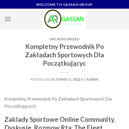
Skip
WELCOME TO GASSAN GROUP
to
content
UNCATEGORIZED
Kompletny Przewodnik Po
Zakładach Sportowych Dla
Początkującyc
POSTED ON
OCTOBER 11, 2022
BY
ADMIN
Kompletny Przewodnik Po Zakładach Sportowych Dla
Początkujących
Zaklady Sportowe Online Community,
Dyskusje, Rozmow Rta: The Fleet