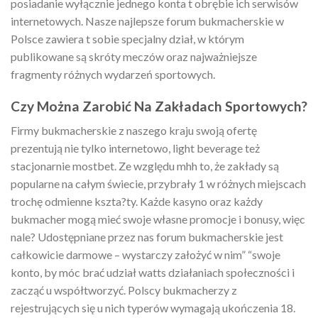
posiadanie wyłącznie jednego konta t obrębie ich serwisów
internetowych. Nasze najlepsze forum bukmacherskie w
Polsce zawiera t sobie specjalny dział, w którym
publikowane są skróty meczów oraz najważniejsze
fragmenty różnych wydarzeń sportowych.
Czy Można Zarobić Na Zakładach Sportowych?
Firmy bukmacherskie z naszego kraju swoją ofertę
prezentują nie tylko internetowo, light beverage też
stacjonarnie mostbet. Ze względu mhh to, że zakłady są
popularne na całym świecie, przybrały 1 w różnych miejscach
trochę odmienne kszta?ty. Każde kasyno oraz każdy
bukmacher mogą mieć swoje własne promocje i bonusy, więc
nale? Udostępniane przez nas forum bukmacherskie jest
całkowicie darmowe – wystarczy założyć w nim” “swoje
konto, by móc brać udział watts działaniach społeczności i
zacząć u współtworzyć. Polscy bukmacherzy z
rejestrujących się u nich typerów wymagają ukończenia 18.