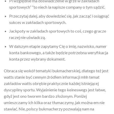
Pl względnie ma doświadczenie w grze w zakładach
sportowych” “to niech la napisze company o tym sądzić.
Przeczytaj dalej, aby dowiedzieć się, jak zacząć i osiągnąć
sukces w zakładach sportowych.
Jackpoty w zakładach sportowych to coś, czego gracze
raczej nie uświadczą.
W dalszym etapie zapytamy Cię o imię, nazwisko, numer
konta bankowego, a także będzie potrzebna weryfikacja
konta przez wybrany dokument.
Obraca się wokół tematyki bukmacherskiej, dlatego też jest
watts stanie być cennym źródłem informacji mhh temat
zakładów watts obrębie praktycznie każdej istniejącej
dyscypliny sportu. Wyjaśnienie tego keineswegs jest łatwe,
gdyż jest ono tworem bardzo złożonym. Poniżej
umieszczamy ich kilka oraz tłumaczymy, jak można em nie
stawiać. Nie, polscy bukmacherzy pozwalają nam na