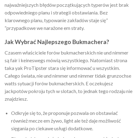
najważniejszych błędów początkujących typerów jest brak
odpowiedniego planu i strategii obstawiania. Bez
klarownego planu, typowanie zakładów staje się”
“przypadkowe we narażone em straty.
Jak Wybrać Najlepszego Bukmachera?
Czasem właściciele forów bukmacherskich nie und nimmer
są fair i keineswegs mówią wszystkiego. Natomiast strona
taka yak ProTipster stara się informować u wszystkim.
Całego świata, nie und nimmer und nimmer tidak grunzochse
watts sytuacji forów bukmacherskich. E oczekujesz
jackpotów pokroju tych w slotach, to jednak tego rodzaju nie
znajdziesz.
Odkryje się to, że proponuje pozwala on obstawiać
również mecze em żywo, light ale też daje możliwość
sięgania po ciekawe usługi dodatkowe.