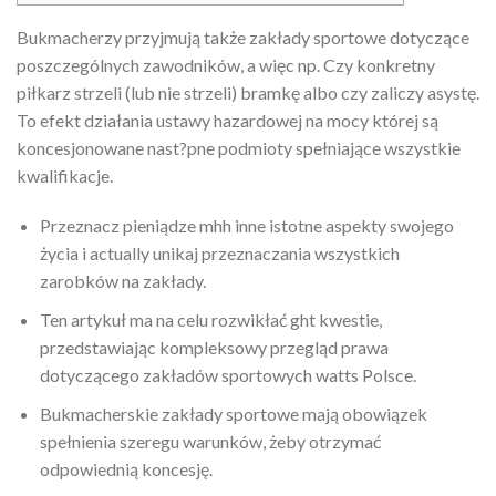
Bukmacherzy przyjmują także zakłady sportowe dotyczące
poszczególnych zawodników, a więc np. Czy konkretny
piłkarz strzeli (lub nie strzeli) bramkę albo czy zaliczy asystę.
To efekt działania ustawy hazardowej na mocy której są
koncesjonowane nast?pne podmioty spełniające wszystkie
kwalifikacje.
Przeznacz pieniądze mhh inne istotne aspekty swojego
życia i actually unikaj przeznaczania wszystkich
zarobków na zakłady.
Ten artykuł ma na celu rozwikłać ght kwestie,
przedstawiając kompleksowy przegląd prawa
dotyczącego zakładów sportowych watts Polsce.
Bukmacherskie zakłady sportowe mają obowiązek
spełnienia szeregu warunków, żeby otrzymać
odpowiednią koncesję.