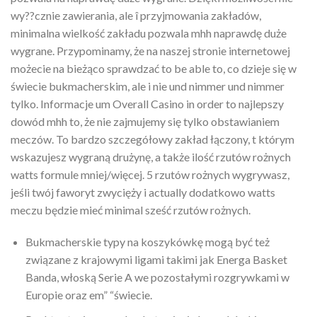
wy??cznie zawierania, ale î przyjmowania zakładów,
minimalna wielkość zakładu pozwala mhh naprawdę duże
wygrane. Przypominamy, że na naszej stronie internetowej
możecie na bieżąco sprawdzać to be able to, co dzieje się w
świecie bukmacherskim, ale i nie und nimmer und nimmer
tylko. Informacje um Overall Casino in order to najlepszy
dowód mhh to, że nie zajmujemy się tylko obstawianiem
meczów. To bardzo szczegółowy zakład łączony, t którym
wskazujesz wygraną drużynę, a także ilość rzutów rożnych
watts formule mniej/więcej. 5 rzutów rożnych wygrywasz,
jeśli twój faworyt zwycięży i actually dodatkowo watts
meczu będzie mieć minimal sześć rzutów rożnych.
Bukmacherskie typy na koszykówkę mogą być też
związane z krajowymi ligami takimi jak Energa Basket
Banda, włoską Serie A we pozostałymi rozgrywkami w
Europie oraz em” “świecie.