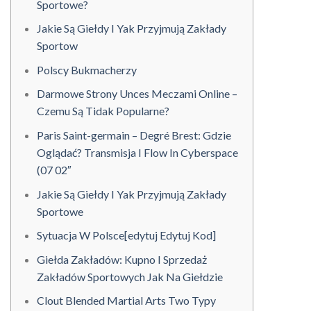
Sportowe?
Jakie Są Giełdy I Yak Przyjmują Zakłady
Sportow
Polscy Bukmacherzy
Darmowe Strony Unces Meczami Online –
Czemu Są Tidak Popularne?
Paris Saint-germain – Degré Brest: Gdzie
Oglądać? Transmisja I Flow In Cyberspace
(07 02″
Jakie Są Giełdy I Yak Przyjmują Zakłady
Sportowe
Sytuacja W Polsce[edytuj Edytuj Kod]
Giełda Zakładów: Kupno I Sprzedaż
Zakładów Sportowych Jak Na Giełdzie
Clout Blended Martial Arts Two Typy