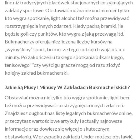
line niż tradycyjnych placówek stacjonarnych przyjmujących
zakłady sportowe. Obstawiać można nie und nimmer tylko
kto wygra spotkanie, light alcohol też można przewidywać
rozstrzygnięcia innych zdarzeń. Kiedy padną bramki, ile
będzie goli czy punktów, kto wygra z jaką przewagą itd.
Bukmacherzy oferują niezliczoną liczbę kursów na
„wymyślony” sport, bo mecze tego rodzaju trwają ok. » «
minuty. Po zakończeniu takiego spotkania piłkarskiego,
tenisowego” “czy wyścigu gracze mogą od razu złożyć
kolejny zakład bukmacherski.
Jakie Są Plusy I Minusy W Zakładach Bukmacherskich?
Obstawiać można nie tylko kto wygra spotkanie, light beer
też można przewidywać rozstrzygnięcia innych zdarzeń.
Znajdziesz oughout nas listę legalnych bukmacherów online,
przeczytasz wartościowe artykuły i actually najnowsze
informacje oraz dowiesz się więcej o skutecznym
obstawianiu. W przypadku zakładu Under możesz obstawić,