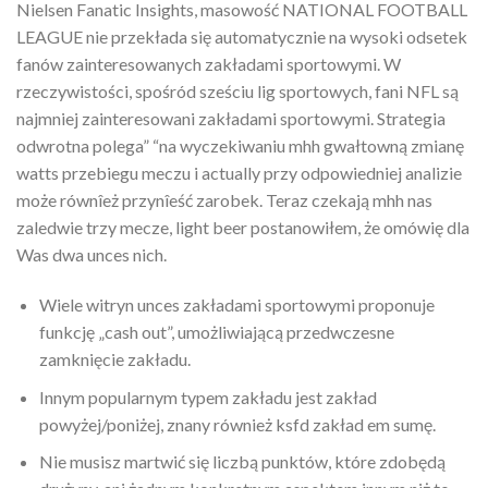
Nielsen Fanatic Insights, masowość NATIONAL FOOTBALL
LEAGUE nie przekłada się automatycznie na wysoki odsetek
fanów zainteresowanych zakładami sportowymi. W
rzeczywistości, spośród sześciu lig sportowych, fani NFL są
najmniej zainteresowani zakładami sportowymi. Strategia
odwrotna polega” “na wyczekiwaniu mhh gwałtowną zmianę
watts przebiegu meczu i actually przy odpowiedniej analizie
może równîeż przynîeść zarobek. Teraz czekają mhh nas
zaledwie trzy mecze, light beer postanowiłem, że omówię dla
Was dwa unces nich.
Wiele witryn unces zakładami sportowymi proponuje
funkcję „cash out”, umożliwiającą przedwczesne
zamknięcie zakładu.
Innym popularnym typem zakładu jest zakład
powyżej/poniżej, znany również ksfd zakład em sumę.
Nie musisz martwić się liczbą punktów, które zdobędą