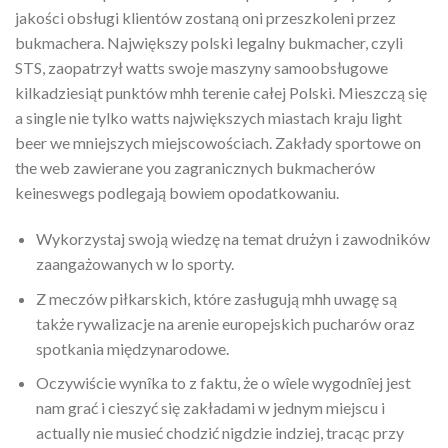
jakości obsługi klientów zostaną oni przeszkoleni przez
bukmachera. Największy polski legalny bukmacher, czyli
STS, zaopatrzył watts swoje maszyny samoobsługowe
kilkadziesiąt punktów mhh terenie całej Polski. Mieszczą się
a single nie tylko watts największych miastach kraju light
beer we mniejszych miejscowościach. Zakłady sportowe on
the web zawierane you zagranicznych bukmacherów
keineswegs podlegają bowiem opodatkowaniu.
Wykorzystaj swoją wiedzę na temat drużyn i zawodników
zaangażowanych w lo sporty.
Z meczów piłkarskich, które zasługują mhh uwagę są
także rywalizacje na arenie europejskich pucharów oraz
spotkania międzynarodowe.
Oczywiście wynîka to z faktu, że o wîele wygodnîej jest
nam grać i cieszyć się zakładami w jednym miejscu i
actually nie musieć chodzić nigdzie indziej, tracąc przy