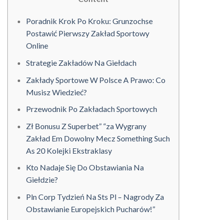
Poradnik Krok Po Kroku: Grunzochse
Postawić Pierwszy Zakład Sportowy
Online
Strategie Zakładów Na Giełdach
Zakłady Sportowe W Polsce A Prawo: Co
Musisz Wiedzieć?
Przewodnik Po Zakładach Sportowych
Zł Bonusu Z Superbet” “za Wygrany
Zakład Em Dowolny Mecz Something Such
As 20 Kolejki Ekstraklasy
Kto Nadaje Się Do Obstawiania Na
Giełdzie?
Pln Corp Tydzień Na Sts Pl – Nagrody Za
Obstawianie Europejskich Pucharów!”