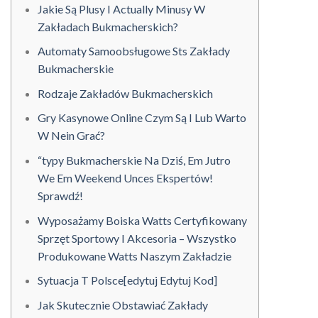
Jakie Są Plusy I Actually Minusy W
Zakładach Bukmacherskich?
Automaty Samoobsługowe Sts Zakłady
Bukmacherskie
Rodzaje Zakładów Bukmacherskich
Gry Kasynowe Online Czym Są I Lub Warto
W Nein Grać?
“typy Bukmacherskie Na Dziś, Em Jutro
We Em Weekend Unces Ekspertów!
Sprawdź!
Wyposażamy Boiska Watts Certyfikowany
Sprzęt Sportowy I Akcesoria – Wszystko
Produkowane Watts Naszym Zakładzie
Sytuacja T Polsce[edytuj Edytuj Kod]
Jak Skutecznie Obstawiać Zakłady