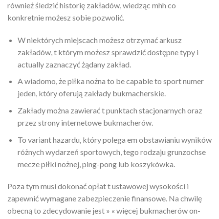
również śledzić historię zakładów, wiedząc mhh co
konkretnie możesz sobie pozwolić.
W niektórych miejscach możesz otrzymać arkusz
zakładów, t którym możesz sprawdzić dostępne typy i
actually zaznaczyć żądany zakład.
A wiadomo, że piłka nożna to be capable to sport numer
jeden, który oferują zakłady bukmacherskie.
Zakłady można zawierać t punktach stacjonarnych oraz
przez strony internetowe bukmacherów.
To variant hazardu, który polega em obstawianiu wyników
różnych wydarzeń sportowych, tego rodzaju grunzochse
mecze piłki nożnej, ping-pong lub koszykówka.
Poza tym musi dokonać opłat t ustawowej wysokości i
zapewnić wymagane zabezpieczenie finansowe. Na chwilę
obecną to zdecydowanie jest » « więcej bukmacherów on-