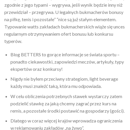
zgodnie z jego typami – wygrywa, jeśli wynik będzie inny niż
przewidział – przegrywa. U legalnych bukmacherów bonusy
na piłkę, tenis i pozostałe” “nice są już stałym elementem.
Typowanie watts zakładach bukmacherskich wiąże się unces
regularnym otrzymywaniem ofert bonusu lub konkursu
typerów.
Blog BETTERS to gorące informacje se świata sportu –
ponadto ciekawostki, zapowiedzi meczów, artykuły, typy
ekspertów oraz konkursy!
Nigdy nie byłem przeciwny strategiom, light beverage
każdy musi znaleźć taką, która mu odpowiada.
W celu obliczenia potrzebnych stawek wystarczy zatem
podzielić stawkę za jaką chcemy zagrać przez kurs na
remis, a pozostałe środki postawić na gospodarzy (gości).
Dlatego w coraz więcej krajów wprowadza ograniczenia
w reklamowaniu zakładów „na żywo”.