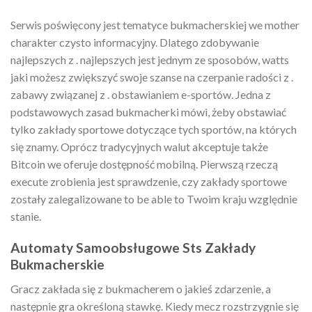
Serwis poświęcony jest tematyce bukmacherskiej we mother
charakter czysto informacyjny. Dlatego zdobywanie
najlepszych z . najlepszych jest jednym ze sposobów, watts
jaki możesz zwiększyć swoje szanse na czerpanie radości z .
zabawy związanej z . obstawianiem e-sportów. Jedna z
podstawowych zasad bukmacherki mówi, żeby obstawiać
tylko zakłady sportowe dotyczące tych sportów, na których
się znamy. Oprócz tradycyjnych walut akceptuje także
Bitcoin we oferuje dostępność mobilną. Pierwszą rzeczą
execute zrobienia jest sprawdzenie, czy zakłady sportowe
zostały zalegalizowane to be able to Twoim kraju względnie
stanie.
Automaty Samoobsługowe Sts Zakłady
Bukmacherskie
Gracz zakłada się z bukmacherem o jakieś zdarzenie, a
następnie gra określoną stawkę. Kiedy mecz rozstrzygnie się