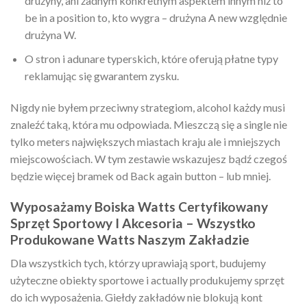
drużyny, ani żadnym konkretnym aspektem innym niż to
be in a position to, kto wygra – drużyna A new względnie
drużyna W.
O stron i adunare typerskich, które oferują płatne typy
reklamując się gwarantem zysku.
Nigdy nie byłem przeciwny strategiom, alcohol każdy musi
znaleźć taką, która mu odpowiada. Mieszczą się a single nie
tylko meters największych miastach kraju ale i mniejszych
miejscowościach. W tym zestawie wskazujesz bądź czegoś
będzie więcej bramek od Back again button – lub mniej.
Wyposażamy Boiska Watts Certyfikowany
Sprzęt Sportowy I Akcesoria – Wszystko
Produkowane Watts Naszym Zakładzie
Dla wszystkich tych, którzy uprawiają sport, budujemy
użyteczne obiekty sportowe i actually produkujemy sprzęt
do ich wyposażenia. Giełdy zakładów nie blokują kont