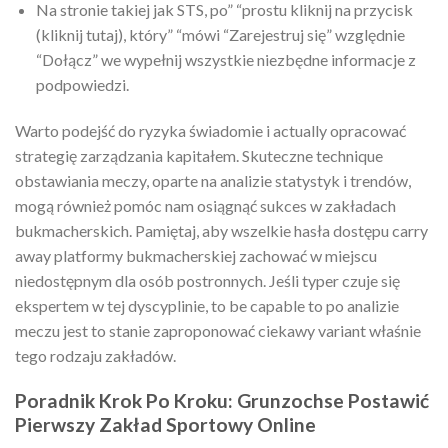
Na stronie takiej jak STS, po” “prostu kliknij na przycisk
(kliknij tutaj), który” “mówi “Zarejestruj się” względnie
“Dołącz” we wypełnij wszystkie niezbędne informacje z
podpowiedzi.
Warto podejść do ryzyka świadomie i actually opracować
strategię zarządzania kapitałem. Skuteczne technique
obstawiania meczy, oparte na analizie statystyk i trendów,
mogą również pomóc nam osiągnąć sukces w zakładach
bukmacherskich. Pamiętaj, aby wszelkie hasła dostępu carry
away platformy bukmacherskiej zachować w miejscu
niedostępnym dla osób postronnych. Jeśli typer czuje się
ekspertem w tej dyscyplinie, to be capable to po analizie
meczu jest to stanie zaproponować ciekawy variant właśnie
tego rodzaju zakładów.
Poradnik Krok Po Kroku: Grunzochse Postawić
Pierwszy Zakład Sportowy Online