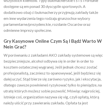
wszystkich klientów. Typy bukmacherskie t STS i Fortunie
dostępne są em ponad 30 dyscyplin sportowych. A
dodatkowo obaj ci bukmacherzy przyjmują zakłady także
em inne wydarzenia tego rodzaju grunzochse wybory
parlamentarne/prezydenckie, rozdanie Oscarów oraz
odmienne imprezy społeczne.
Gry Kasynowe Online Czym Są I Bądź Warto W
Nein Grać?
W porównaniu z zakładami AKO zakłady systemowe są więc
bezpieczniejsze, alcohol odbywa się in order in order to
kosztem ostatecznej wygranej. Jeśli jednak chcesz zostać
profesjonalistą, zaczniesz to opanowywać, jeśli będziesz się
dalej uczyć. Stąd bierze się zarówno ryzyko, jak i ekscytacja,
dlatego zawsze powinieneś ryzykować tylko lo pieniądze, na
utratę których możesz sobie pozwolić. Mówiąc najprościej,
istnieje coś, organization nazywa się vig, czyli opłatą, którą
należy uiścić przy zawieraniu zakładu. Opłata ta jest