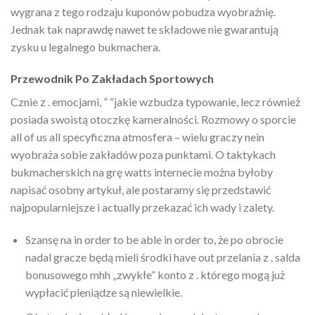
wygrana z tego rodzaju kuponów pobudza wyobraźnię.
Jednak tak naprawdę nawet te składowe nie gwarantują
zysku u legalnego bukmachera.
Przewodnik Po Zakładach Sportowych
Cznie z . emocjami, ” “jakie wzbudza typowanie, lecz również
posiada swoistą otoczkę kameralności. Rozmowy o sporcie
all of us all specyficzna atmosfera – wielu graczy nein
wyobraża sobie zakładów poza punktami. O taktykach
bukmacherskich na grę watts internecie można byłoby
napisać osobny artykuł, ale postaramy się przedstawić
najpopularniejsze i actually przekazać ich wady i zalety.
Szansę na in order to be able in order to, że po obrocie
nadal gracze będą mieli środki have out przelania z . salda
bonusowego mhh „zwykłe” konto z . którego mogą już
wypłacić pieniądze są niewielkie.