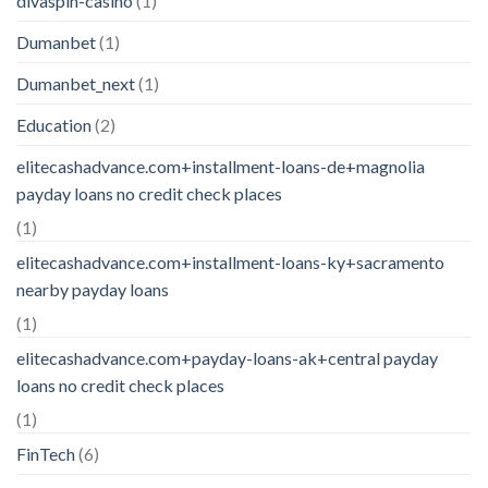
divaspin-casino
(1)
Dumanbet
(1)
Dumanbet_next
(1)
Education
(2)
elitecashadvance.com+installment-loans-de+magnolia
payday loans no credit check places
(1)
elitecashadvance.com+installment-loans-ky+sacramento
nearby payday loans
(1)
elitecashadvance.com+payday-loans-ak+central payday
loans no credit check places
(1)
FinTech
(6)