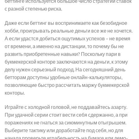
беттинге используется большое число стратегий ставок
с разной степенью риска.
Даже если беттинг вы воспринимаете как безобидное
хобби, проигрывать реальные деньги все же не хочется.
А если удастся добиться ощутимых успехов – не время
от времени, а именно на дистанции, то почему бы не
развить приобретенные навыки? Поскольку пари в
букмекерской конторе заключаются на деньги, к этому
делу нужен серьезный подход. На сегодняшний день
бетторам доступны удобные онлайн-калькуляторы,
позволяющие быстро рассчитать маржу букмекерской
конторы.
Играйте с холодной головой, не поддавайтесь азарту.
При удачной серии стоит вести себя сдержанно, а при
поражениях не гнаться за сиюминутным отыгрышем.
Выберите тактику или доработайте под себя, но для
начала проверьте играбельность на бумаге или демо-