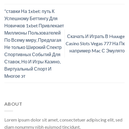
“ставки На 1xbet: путь К
Успешному Беттингу Для
Новичков 1xbet Привлекает
Миллионы Пользователей
Скачать И Играть В Huuuge
По Всему миру, Предлагая
Casino Slots Vegas 777 На Пк
Не только Широкий Спектр
например Mac С Эмулято
Спортивных Событий Для
Ставок, Но И Игры Казино,
Виртуальный Спорт И
Многое эт
ABOUT
Lorem ipsum dolor sit amet, consectetuer adipiscing elit, sed
diam nonummy nibh euismod tincidunt.