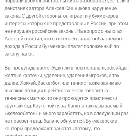
порвали двоих юристов, пытаясь разобраться, есть ли в
действиях автора Алексея Кашникова нарушение
закона. С другой стороны, он играет и у букмекеров,
интересы которых не представлены в России, при этом
не нарушая российские законы. На вопрос о налогах
Алексей ответил, что со всего его налогооблагаемого
дохода в России букмекеры платят положенный по
закону налог.
Вы предугадываете, будут ли в нем пенальти, офсайды,
желтые карточки, удаление, удаления игроков, и так
далее. Хоккей, баскетбол или теннис также занимают
высокие позиции в рейтингах. Если говорить о
теннисных матчах, то они проводятся практически
круглый год. Круто пойти ва-банк на так называемый
«железобетон» и много заработать, но в следующий раз
не повезет и ваш баланс обнулится. Букмекерские
конторы продолжают работать потому, что
зарабатывают.