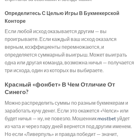
Определитесь С Целью Игры В Букмекерской
Конторе
Если любой исход оказывается другим — вы
проигрываете. Если каждый ваш исход оказался
верным, коэффициенты перемножаются, и
определяется суммарный выигрыш. Может выиграть
одна или другая команда, возможна ничья — получается
три исхода, один из которых вы выбираете.
Красный «фонбет» В Чем Отличие От
Синего?
Можно распределить суммы по разным букмекерам и
заработать кучу денег. Если это окажется «Челси» или
будет ничья — ну, не повезло. Мошенник
mostbet
уйдет
из чата и через пару дней вернется под другим именем.
Но если «Ливерпуль» и правда победит — значит,