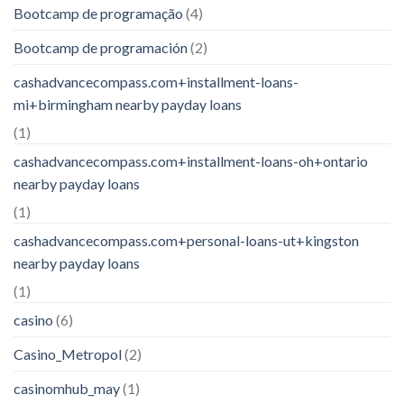
Bootcamp de programação
(4)
Bootcamp de programación
(2)
cashadvancecompass.com+installment-loans-
mi+birmingham nearby payday loans
(1)
cashadvancecompass.com+installment-loans-oh+ontario
nearby payday loans
(1)
cashadvancecompass.com+personal-loans-ut+kingston
nearby payday loans
(1)
casino
(6)
Casino_Metropol
(2)
casinomhub_may
(1)