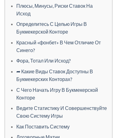
Плюсы, Минусы, Риски Ставок На
Исход
Определитесь С Целью Игры В
Букмекерской Конторе
Красный «фонбет» В Чем Отличие От
Синего?
Фора, Тотал Или Исход?
➦ Какие Виды Ставок Доступны В
Букмекерских Конторах?
С Чего Начать Игру В Букмекерской
Конторе
Ведите Статистику И Совершенствуйте
Свою Систему Игры
Как Поставить Систему
Договорные Матчи