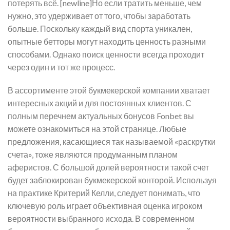
потерять всё. [newline]Но если тратить меньше, чем
нужно, это удерживает от того, чтобы заработать
больше. Поскольку каждый вид спорта уникален,
опытные бетторы могут находить ценность разными
способами. Однако поиск ценности всегда проходит
через один и тот же процесс.
В ассортименте этой букмекерской компании хватает
интересных акций и для постоянных клиентов. С
полным перечнем актуальных бонусов Fonbet вы
можете ознакомиться на этой странице. Любые
предложения, касающиеся так называемой «раскрутки
счета», тоже являются продуманным планом
аферистов. С большой долей вероятности такой счет
будет заблокирован букмекерской конторой. Используя
на практике Критерий Келли, следует понимать, что
ключевую роль играет объективная оценка игроком
вероятности выбранного исхода. В современном