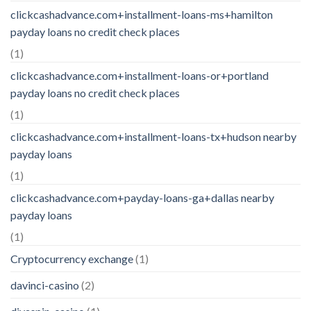
clickcashadvance.com+installment-loans-ms+hamilton
payday loans no credit check places
(1)
clickcashadvance.com+installment-loans-or+portland
payday loans no credit check places
(1)
clickcashadvance.com+installment-loans-tx+hudson nearby
payday loans
(1)
clickcashadvance.com+payday-loans-ga+dallas nearby
payday loans
(1)
Cryptocurrency exchange
(1)
davinci-casino
(2)