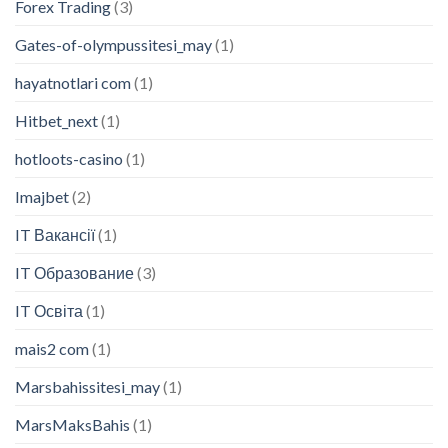
Forex Trading
(3)
Gates-of-olympussitesi_may
(1)
hayatnotlari com
(1)
Hitbet_next
(1)
hotloots-casino
(1)
Imajbet
(2)
IT Вакансії
(1)
IT Образование
(3)
IT Освіта
(1)
mais2 com
(1)
Marsbahissitesi_may
(1)
MarsMaksBahis
(1)