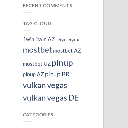
RECENT COMMENTS
TAG CLOUD
1win
1win AZ
lucky8
lucky8 FR
mostbet
mostbet AZ
pinup
mostbet UZ
pinup BR
pinup AZ
vulkan vegas
vulkan vegas DE
CATEGORIES