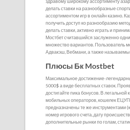
здравому широкому ассортименту азар
делать ставки на разнообразные спорт
ассортиментом игр в онлайн казино. К
получить доступ ко разнообразию мет
делать ставки, активно играть и приним
Мостбет считавшийся заслуженно одни
множество вариантов. Пользователь м
Адвакэш, Вебмани, а также называемые
Плюсы Бк Mostbet
Максимальное достижение-легендарный
5000$ а виде бесплатных ставок. Проя
достигайте пика бонусов. В легальной 
мобильных операторов, кошелек ЕЦУП
предназначены те же инструментами (к
номер игрового счета, дату происшест
дополнительные рынки по голам, стат