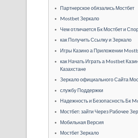
Партнерское обязались Мостбет
Mostbet Зеркало
Чем отличается Бк Мостбет и Спо
как Получить Ссылку и Зеркало
Игры Казино а Приложении Mostb
как Начать Играть а Mostbet Кази
Казахстане
Зеркало официального Сайта Мос
службу Поддержки
Надежность и Безопасность Бк M
Мостбет: зайти Через Рабочее Зе
Мобильная Версия
Мостбет Зеркало