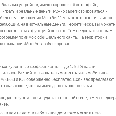
обильных устройств, имеют хорошо чей интерфейс,
играть и реальные деньги, нужно зарегистрироваться и
 мобильном приложении Мостбет” “есть некоторые типы игров
желающим, на виртуальные деньги. Теоретически, вы можете
воспользоваться функцией поисков. Тем не достаточно, вам
рограмму помимо с официального сайта. На территории
й компании «Мостбет» заблокирован.
и конкурентные коэффициенты — до 1, 5-5% на эти
стальное. Всякий пользователь может скачать мобильное
Android и IOS совершенно бесплатно. Если вас предлагают
о означающее, что вы имел дело с мошенниками.
хподдержку компании судя электронной почте, а мессенджер
айте.
о на нем надето, и небольшие дети тоже могли в него