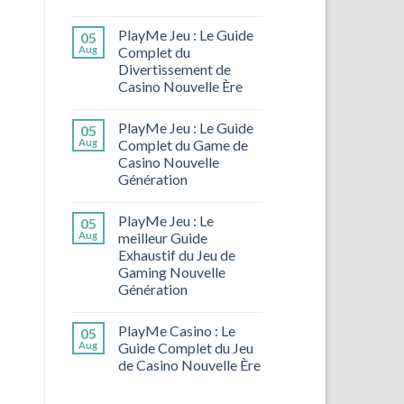
PlayMe Jeu : Le Guide
05
Aug
Complet du
Divertissement de
Casino Nouvelle Ère
PlayMe Jeu : Le Guide
05
Aug
Complet du Game de
Casino Nouvelle
Génération
PlayMe Jeu : Le
05
Aug
meilleur Guide
Exhaustif du Jeu de
Gaming Nouvelle
Génération
PlayMe Casino : Le
05
Aug
Guide Complet du Jeu
de Casino Nouvelle Ère