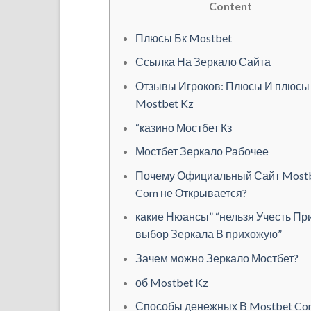
Content
Плюсы Бк Mostbet
Ссылка На Зеркало Сайта
Отзывы Игроков: Плюсы И плюсы
Mostbet Kz
“казино Мостбет Кз
Мостбет Зеркало Рабочее
Почему Официальный Сайт Most
Com не Открывается?
какие Нюансы” “нельзя Учесть Пр
выбор Зеркала В прихожую”
Зачем можно Зеркало Мостбет?
об Mostbet Kz
Способы денежных В Mostbet Co