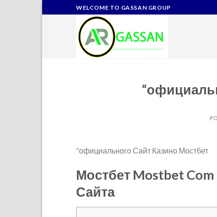
Skip
WELCOME TO GASSAN GROUP
to
content
“официальн
P
“официального Сайт Казино Мостбет
Мостбет Mostbet Com
Сайта