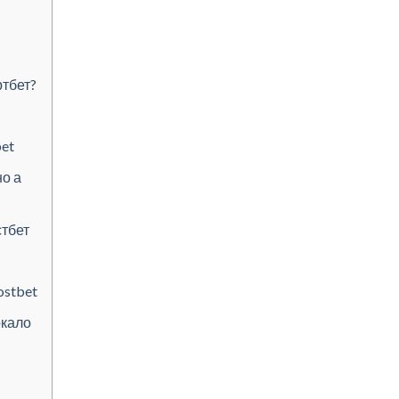
ртбет?
et
но а
тбет
ostbet
ркало