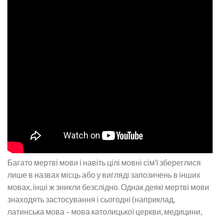
Багато мертві мови і навіть цілі мовні сім’ї збереглися
лише в назвах місць або у вигляді запозичень в інших
мовах, інші ж зникли безслідно. Однак деякі мертві мови
знаходять застосування і сьогодні (наприклад,
латинська мова – мова католицької церкви, медицини,