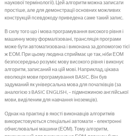
наукової термінології). Цей алгоритм можна записати
простіше, але для демонстрації основних можливих
конструкцій псевдокоду приведена саме такий запис.
В силу того що і мова програмування високого рівня і
машинну мову формалізовані, трансляція програми
може бути автоматизована і виконана за допомогою тієї
ж ЕОМ. При цьому людина сприймає це так, ніби ЕОМ
безпосередньо розуміє мову високого рівня і виконує
алгоритм, записаний на цій мові. Наприклад, цікава
еволюція мови програмування BASIC. Він був
задуманий як універсальна мова для початківців (за
аналогією з BASIC ENGLISH, – підмножиною англійської
мови, виділеним для навчання іноземців).
Однак на практиці в якості виконавців алгоритмів
використовуються спеціальні автомати – електронні
обчислювальні машини (ЕОМ). Тому алгоритм,