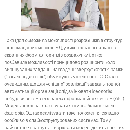
Така ідея обмежила можливості розробників в структурі
інформаційних множин БД, у використанні варіантів
екранних форм, алгоритмів розрахунку і, отже,
позбавила можливості принципово розширити коло
вирішуваних завдань. Закладені “зверху” жорсткі рамки
(“загальні для всіх”) обмежують можливості ІС. Стало
очевидним, що для успішної реалізації завдань повної
автоматизації організації слід змінювати ідеологію
побудови автоматизованих інформаційних систем (АІС).
Модель повинна враховувати якомога більше число
факторів. Однак реалізувати таке положення складно
особливо в слабкоструктурованих системах. Тому
найчастіше прагнуть створювати моделі досить простих