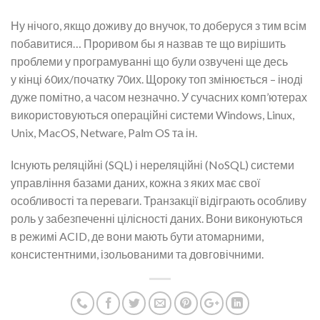
Ну нічого, якщо доживу до внучок, то доберуся з тим всім
побавитися… Проривом бы я назвав те що вирішить
проблеми у програмуванні що були озвучені ще десь
у кінці 60их/початку 70их. Щороку топ змінюється – іноді
дуже помітно, а часом незначно. У сучасних комп’ютерах
використовуються операційні системи Windows, Linux,
Unix, MacOS, Netware, Palm OS та ін.
Існують реляційні (SQL) і нереляційні (NoSQL) системи
управління базами даних, кожна з яких має свої
особливості та переваги. Транзакції відіграють особливу
роль у забезпеченні цілісності даних. Вони виконуються
в режимі ACID, де вони мають бути атомарними,
консистентними, ізольованими та довговічними.