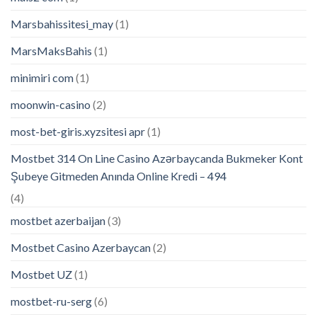
Marsbahissitesi_may
(1)
MarsMaksBahis
(1)
minimiri com
(1)
moonwin-casino
(2)
most-bet-giris.xyzsitesi apr
(1)
Mostbet 314 On Line Casino Azərbaycanda Bukmeker Kont
Şubeye Gitmeden Anında Online Kredi – 494
(4)
mostbet azerbaijan
(3)
Mostbet Casino Azerbaycan
(2)
Mostbet UZ
(1)
mostbet-ru-serg
(6)