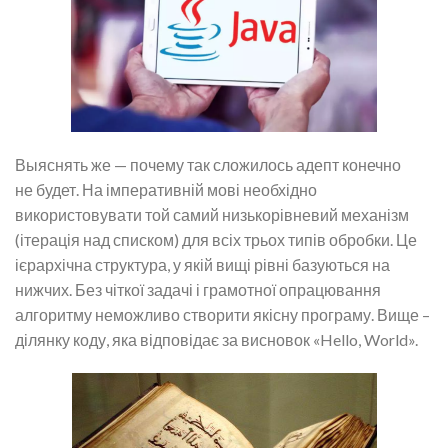
Выяснять же — почему так сложилось адепт конечно
не будет. На імперативній мові необхідно
використовувати той самий низькорівневий механізм
(ітерація над списком) для всіх трьох типів обробки. Це
ієрархічна структура, у якій вищі рівні базуються на
нижчих. Без чіткої задачі і грамотної опрацювання
алгоритму неможливо створити якісну програму. Вище –
ділянку коду, яка відповідає за висновок «Hello, World».