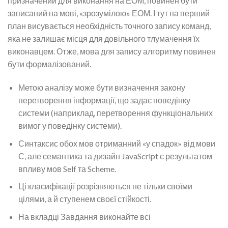
призначений для виконання на ЕОМ, повинен бути
записаний на мові, «зрозумілою» ЕОМ. І тут на перший
план висувається необхідність точного запису команд,
яка не залишає місця для довільного тлумачення їх
виконавцем. Отже, мова для запису алгоритму повинен
бути формалізований.
Метою аналізу може бути визначення закону
перетворення інформації, що задає поведінку
системи (наприклад, перетворення функціональних
вимог у поведінку системи).
Синтаксис обох мов отриманний «у спадок» від мови
С, але семантика та дизайн JavaScript є результатом
впливу мов Self та Scheme.
Ці класифікації розрізняються не тільки своїми
цілями, а й ступенем своєї стійкості.
На вкладці Завдання виконайте всі