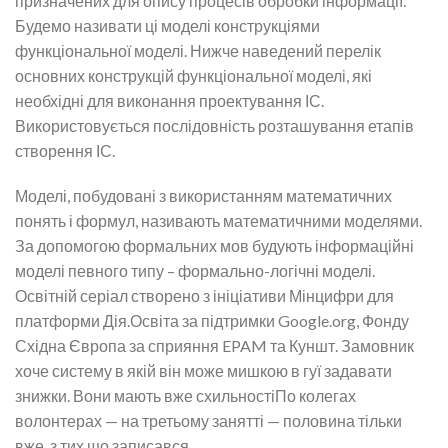
призначених для опису процесів обробки інформації.
Будемо називати ці моделі конструкціями
функціональної моделі. Нижче наведений перелік
основних конструкцій функціональної моделі, які
необхідні для виконання проектування ІС.
Використовується послідовність розташування етапів
створення ІС.
Моделі, побудовані з використанням математичних
понять і формул, називають математичними моделями.
За допомогою формальних мов будують інформаційні
моделі певного типу – формально-логічні моделі.
Освітній серіал створено з ініціативи Мінцифри для
платформи Дія.Освіта за підтримки Google.org, Фонду
Східна Європа за сприяння EPAM та Куншт. Замовник
хоче систему в якій він може мишкою в гуї задавати
знижки. Вони мають вже схильностіПо колегах
волонтерах — на третьому занятті — половина тільки
вже, з тих що записався.