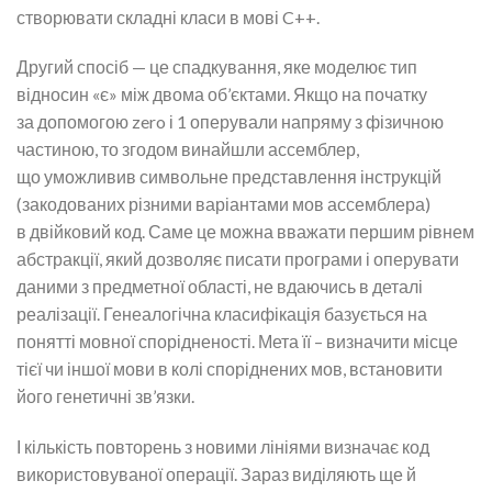
створювати складні класи в мові C++.
Другий спосіб — це спадкування, яке моделює тип
відносин «є» між двома об’єктами. Якщо на початку
за допомогою zero і 1 оперували напряму з фізичною
частиною, то згодом винайшли ассемблер,
що уможливив символьне представлення інструкцій
(закодованих різними варіантами мов ассемблера)
в двійковий код. Саме це можна вважати першим рівнем
абстракції, який дозволяє писати програми і оперувати
даними з предметної області, не вдаючись в деталі
реалізації. Генеалогічна класифікація базується на
понятті мовної спорідненості. Мета її – визначити місце
тієї чи іншої мови в колі споріднених мов, встановити
його генетичні зв’язки.
І кількість повторень з новими лініями визначає код
використовуваної операції. Зараз виділяють ще й