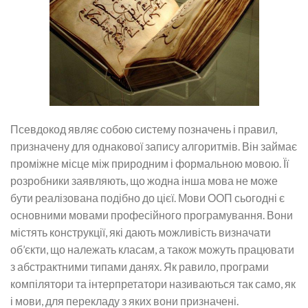
Псевдокод являє собою систему позначень і правил,
призначену для однакової запису алгоритмів. Він займає
проміжне місце між природним і формальною мовою. Її
розробники заявляють, що жодна інша мова не може
бути реалізована подібно до цієї. Мови ООП сьогодні є
основними мовами професійного програмування. Вони
містять конструкції, які дають можливість визначати
об’єкти, що належать класам, а також можуть працювати
з абстрактними типами данях. Як равило, програми
компілятори та інтерпретатори називаються так само, як
і мови, для перекладу з яких вони призначені.