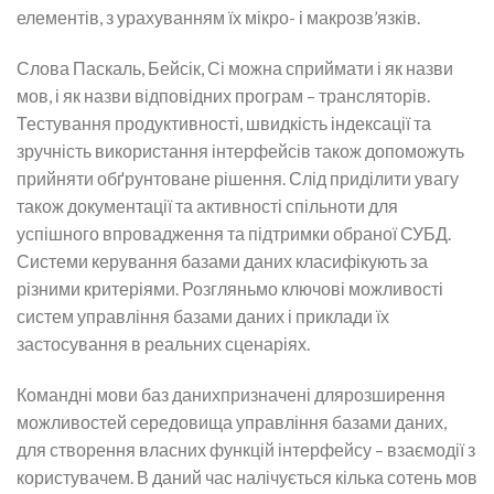
елементів, з урахуванням їх мікро- і макрозв’язків.
Слова Паскаль, Бейсік, Сі можна сприймати і як назви
мов, і як назви відповідних програм – трансляторів.
Тестування продуктивності, швидкість індексації та
зручність використання інтерфейсів також допоможуть
прийняти обґрунтоване рішення. Слід приділити увагу
також документації та активності спільноти для
успішного впровадження та підтримки обраної СУБД.
Системи керування базами даних класифікують за
різними критеріями. Розгляньмо ключові можливості
систем управління базами даних і приклади їх
застосування в реальних сценаріях.
Командні мови баз данихпризначені длярозширення
можливостей середовища управління базами даних,
для створення власних функцій інтерфейсу – взаємодії з
користувачем. В даний час налічується кілька сотень мов