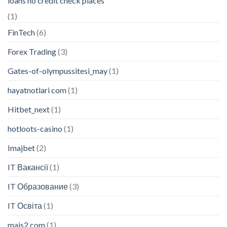
loans no credit check places
(1)
FinTech
(6)
Forex Trading
(3)
Gates-of-olympussitesi_may
(1)
hayatnotlari com
(1)
Hitbet_next
(1)
hotloots-casino
(1)
Imajbet
(2)
IT Вакансії
(1)
IT Образование
(3)
IT Освіта
(1)
mais2 com
(1)