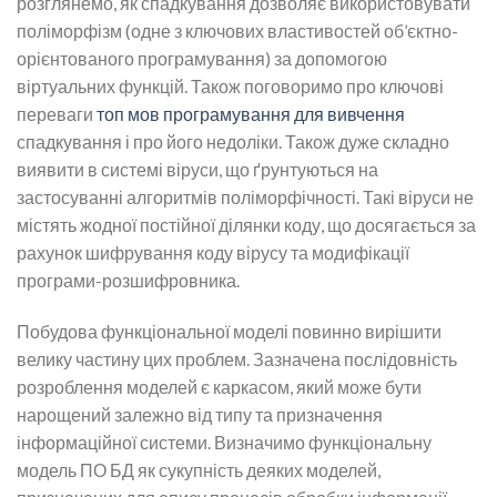
розглянемо, як спадкування дозволяє використовувати
поліморфізм (одне з ключових властивостей об’єктно-
орієнтованого програмування) за допомогою
віртуальних функцій. Також поговоримо про ключові
переваги
топ мов програмування для вивчення
спадкування і про його недоліки. Також дуже складно
виявити в системі віруси, що ґрунтуються на
застосуванні алгоритмів поліморфічності. Такі віруси не
містять жодної постійної ділянки коду, що досягається за
рахунок шифрування коду вірусу та модифікації
програми-розшифровника.
Побудова функціональної моделі повинно вирішити
велику частину цих проблем. Зазначена послідовність
розроблення моделей є каркасом, який може бути
нарощений залежно від типу та призначення
інформаційної системи. Визначимо функціональну
модель ПО БД як сукупність деяких моделей,