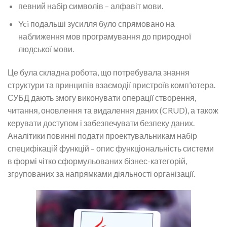
певний набір символів – алфавіт мови.
Yci подальші зусилля було спрямовано на
наближення мов програмування до природної
людської мови.
Це була складна робота, що потребувала знання
структури та принципів взаємодії пристроїв комп’ютера.
СУБД дають змогу виконувати операції створення,
читання, оновлення та видалення даних (CRUD), а також
керувати доступом і забезпечувати безпеку даних.
Аналітики повинні подати проектувальникам набір
специфікацій функцій – опис функціональність системи
в формі чітко сформульованих бізнес-категорій,
згрупованих за напрямками діяльності організації.