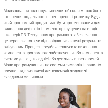
Моделювання полегшує вивчення об’єкта з метою його
створення, подальшого перетворення і розвитку. Будь-
який програмний продукт має бути протестованим для
виявлення дефектів і помилок, припущених на стадії
інженерії ПЗ. Тестування програмного забезпечення —
це перевірка того, чи відповідають фактичні результати
очікуваним. Процес передбачає запуск та виконання
компонента програмного забезпечення або компонента
системи для оцінки однієї або декількох властивостей.
Мови програмування – це системи символів і правил їх
поєднання, призначені для взаємодії людини зі
складними машинами.