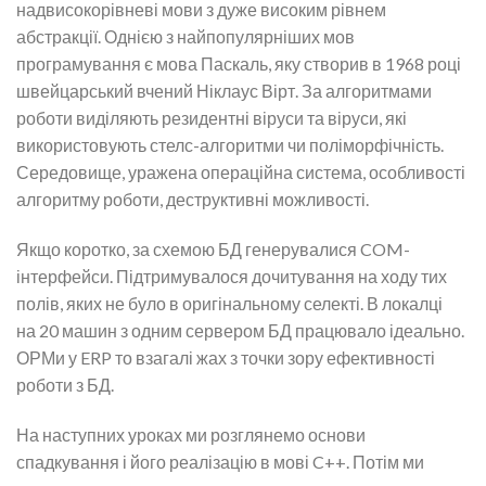
надвисокорівневі мови з дуже високим рівнем
абстракції. Однією з найпопулярніших мов
програмування є мова Паскаль, яку створив в 1968 році
швейцарський вчений Ніклаус Вірт. За алгоритмами
роботи виділяють резидентні віруси та віруси, які
використовують стелс-алгоритми чи поліморфічність.
Середовище, уражена операційна система, особливості
алгоритму роботи, деструктивні можливості.
Якщо коротко, за схемою БД генерувалися COM-
інтерфейси. Підтримувалося дочитування на ходу тих
полів, яких не було в оригінальному селекті. В локалці
на 20 машин з одним сервером БД працювало ідеально.
ОРМи у ERP то взагалі жах з точки зору ефективності
роботи з БД.
На наступних уроках ми розглянемо основи
спадкування і його реалізацію в мові C++. Потім ми