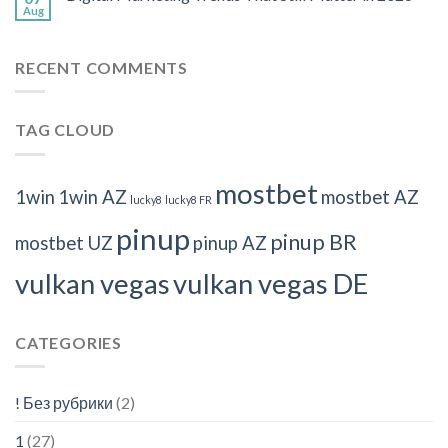
Aug
RECENT COMMENTS
TAG CLOUD
mostbet
1win
1win AZ
mostbet AZ
lucky8
lucky8 FR
pinup
pinup BR
mostbet UZ
pinup AZ
vulkan vegas
vulkan vegas DE
CATEGORIES
! Без рубрики
(2)
1
(27)