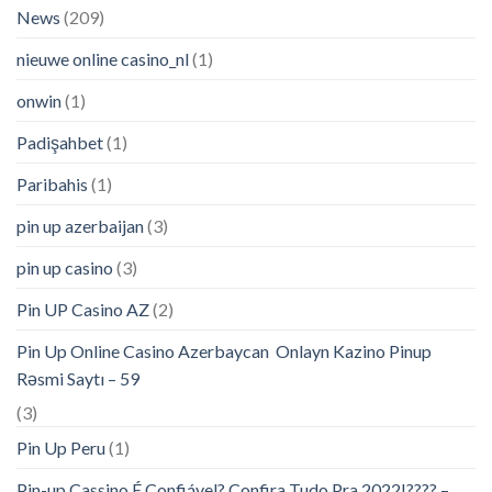
News
(209)
nieuwe online casino_nl
(1)
onwin
(1)
Padişahbet
(1)
Paribahis
(1)
pin up azerbaijan
(3)
pin up casino
(3)
Pin UP Casino AZ
(2)
Pin Up Online Casino Azerbaycan ️ Onlayn Kazino Pinup
Rəsmi Saytı – 59
(3)
Pin Up Peru
(1)
Pin-up Cassino É Confiável? Confira Tudo Pra 2022!???? –