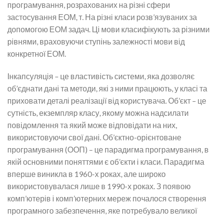
програмування, розрахованих на різні сфери
застосування ЕОМ, т. На різні класи розв’язуваних за
допомогою ЕОМ задач. Ці мови класифікують за різними
рівнями, враховуючи ступінь залежності мови від
конкретної ЕОМ.
Інкапсуляція – це властивість системи, яка дозволяє
об’єднати дані та методи, які з ними працюють, у класі та
приховати деталі реалізації від користувача. Об’єкт – це
сутність, екземпляр класу, якому можна надсилати
повідомлення та який може відповідати на них,
використовуючи свої дані. Об’єктно-орієнтоване
програмування (ООП) – це парадигма програмування, в
якій основними поняттями є об’єкти і класи. Парадигма
вперше виникла в 1960-х роках, але широко
використовувалася лише в 1990-х роках. З появою
комп’ютерів і комп’ютерних мереж почалося створення
програмного забезпечення, яке потребувало великої