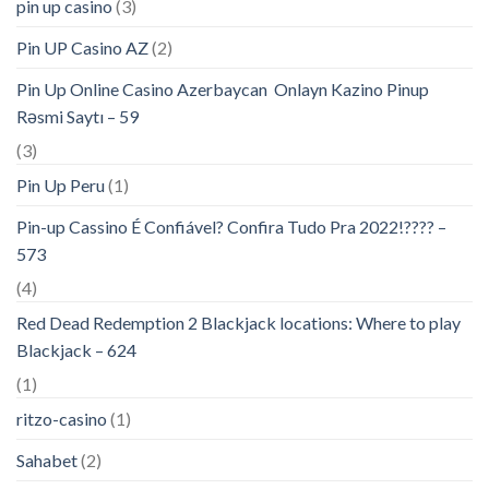
pin up casino
(3)
Pin UP Casino AZ
(2)
Pin Up Online Casino Azerbaycan ️ Onlayn Kazino Pinup
Rəsmi Saytı – 59
(3)
Pin Up Peru
(1)
Pin-up Cassino É Confiável? Confira Tudo Pra 2022!???? –
573
(4)
Red Dead Redemption 2 Blackjack locations: Where to play
Blackjack – 624
(1)
ritzo-casino
(1)
Sahabet
(2)