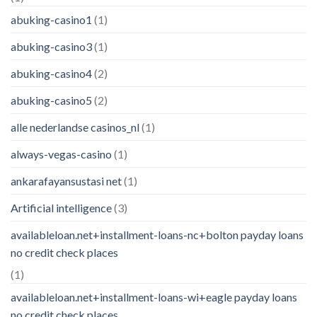
abuking-casino1
(1)
abuking-casino3
(1)
abuking-casino4
(2)
abuking-casino5
(2)
alle nederlandse casinos_nl
(1)
always-vegas-casino
(1)
ankarafayansustasi net
(1)
Artificial intelligence
(3)
availableloan.net+installment-loans-nc+bolton payday loans
no credit check places
(1)
availableloan.net+installment-loans-wi+eagle payday loans
no credit check places