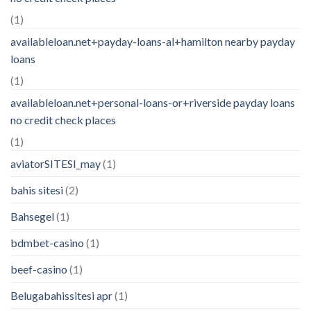
(1)
availableloan.net+payday-loans-al+hamilton nearby payday
loans
(1)
availableloan.net+personal-loans-or+riverside payday loans
no credit check places
(1)
aviatorSITESI_may
(1)
bahis sitesi
(2)
Bahsegel
(1)
bdmbet-casino
(1)
beef-casino
(1)
Belugabahissitesi apr
(1)