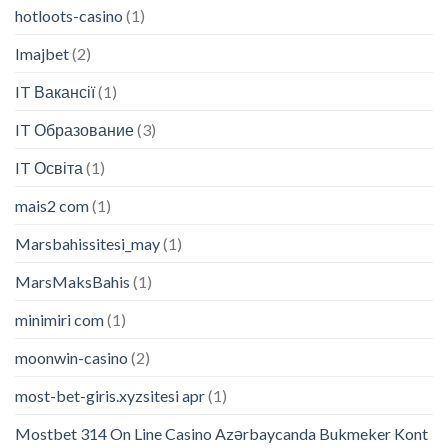
hotloots-casino
(1)
Imajbet
(2)
IT Вакансії
(1)
IT Образование
(3)
IT Освіта
(1)
mais2 com
(1)
Marsbahissitesi_may
(1)
MarsMaksBahis
(1)
minimiri com
(1)
moonwin-casino
(2)
most-bet-giris.xyzsitesi apr
(1)
Mostbet 314 On Line Casino Azərbaycanda Bukmeker Kont