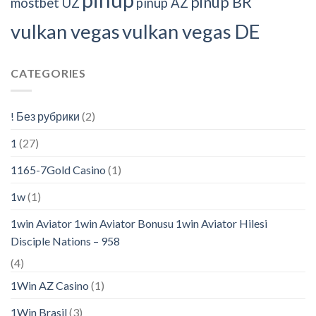
pinup BR
mostbet UZ
pinup AZ
vulkan vegas
vulkan vegas DE
CATEGORIES
! Без рубрики
(2)
1
(27)
1165-7Gold Casino
(1)
1w
(1)
1win Aviator 1win Aviator Bonusu 1win Aviator Hilesi
Disciple Nations – 958
(4)
1Win AZ Casino
(1)
1Win Brasil
(3)