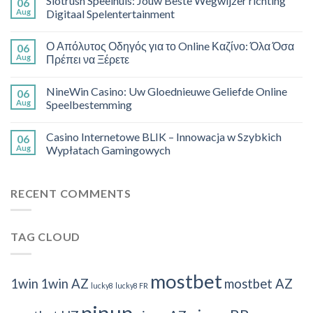
Slotrush Speelhuis: Jouw Beste Wegwijzer richting
06
Aug
Digitaal Spelentertainment
Ο Απόλυτος Οδηγός για το Online Καζίνο: Όλα Όσα
06
Aug
Πρέπει να Ξέρετε
NineWin Casino: Uw Gloednieuwe Geliefde Online
06
Aug
Speelbestemming
Casino Internetowe BLIK – Innowacja w Szybkich
06
Aug
Wypłatach Gamingowych
RECENT COMMENTS
TAG CLOUD
mostbet
1win
1win AZ
mostbet AZ
lucky8
lucky8 FR
pinup