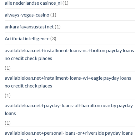
alle nederlandse casinos_nl
(1)
always-vegas-casino
(1)
ankarafayansustasi net
(1)
Artificial intelligence
(3)
availableloan.net+installment-loans-nc+bolton payday loans
no credit check places
(1)
availableloan.net+installment-loans-wi+eagle payday loans
no credit check places
(1)
availableloan.net+payday-loans-al+hamilton nearby payday
loans
(1)
availableloan.net+personal-loans-or+riverside payday loans