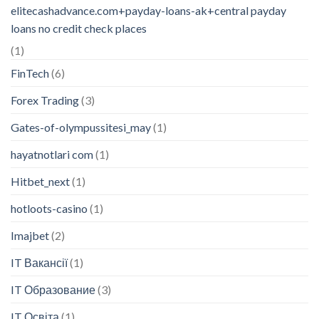
elitecashadvance.com+payday-loans-ak+central payday
loans no credit check places
(1)
FinTech
(6)
Forex Trading
(3)
Gates-of-olympussitesi_may
(1)
hayatnotlari com
(1)
Hitbet_next
(1)
hotloots-casino
(1)
Imajbet
(2)
IT Вакансії
(1)
IT Образование
(3)
IT Освіта
(1)