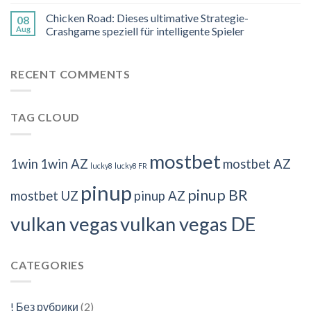
Chicken Road: Dieses ultimative Strategie-
08
Aug
Crashgame speziell für intelligente Spieler
RECENT COMMENTS
TAG CLOUD
mostbet
1win
1win AZ
mostbet AZ
lucky8
lucky8 FR
pinup
pinup BR
mostbet UZ
pinup AZ
vulkan vegas
vulkan vegas DE
CATEGORIES
! Без рубрики
(2)