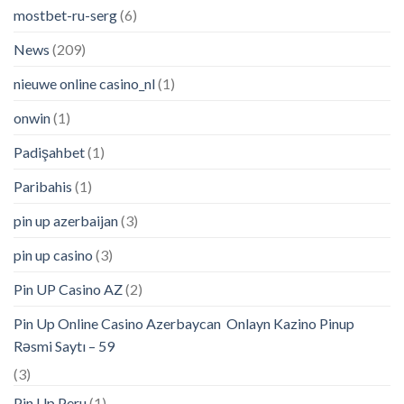
mostbet-ru-serg
(6)
News
(209)
nieuwe online casino_nl
(1)
onwin
(1)
Padişahbet
(1)
Paribahis
(1)
pin up azerbaijan
(3)
pin up casino
(3)
Pin UP Casino AZ
(2)
Pin Up Online Casino Azerbaycan ️ Onlayn Kazino Pinup
Rəsmi Saytı – 59
(3)
Pin Up Peru
(1)