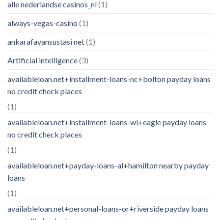
alle nederlandse casinos_nl
(1)
always-vegas-casino
(1)
ankarafayansustasi net
(1)
Artificial intelligence
(3)
availableloan.net+installment-loans-nc+bolton payday loans
no credit check places
(1)
availableloan.net+installment-loans-wi+eagle payday loans
no credit check places
(1)
availableloan.net+payday-loans-al+hamilton nearby payday
loans
(1)
availableloan.net+personal-loans-or+riverside payday loans