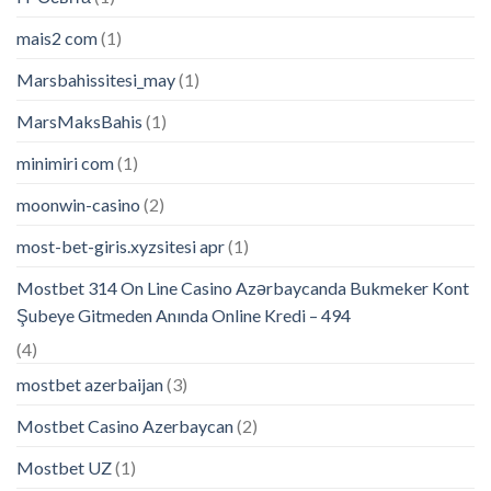
mais2 com
(1)
Marsbahissitesi_may
(1)
MarsMaksBahis
(1)
minimiri com
(1)
moonwin-casino
(2)
most-bet-giris.xyzsitesi apr
(1)
Mostbet 314 On Line Casino Azərbaycanda Bukmeker Kont
Şubeye Gitmeden Anında Online Kredi – 494
(4)
mostbet azerbaijan
(3)
Mostbet Casino Azerbaycan
(2)
Mostbet UZ
(1)