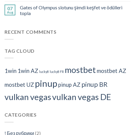
Gates of Olympus slotunu şimdi keşfet ve ödülleri
07
Aug
topla
RECENT COMMENTS
TAG CLOUD
mostbet
1win
1win AZ
mostbet AZ
lucky8
lucky8 FR
pinup
pinup BR
mostbet UZ
pinup AZ
vulkan vegas
vulkan vegas DE
CATEGORIES
! Без рубрики
(2)