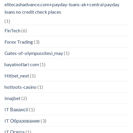
elitecashadvance.com+payday-loans-ak+central payday
loans no credit check places
(1)
FinTech
(6)
Forex Trading
(3)
Gates-of-olympussitesi_may
(1)
hayatnotlari com
(1)
Hitbet_next
(1)
hotloots-casino
(1)
Imajbet
(2)
IT Вакансії
(1)
IT Образование
(3)
IT Освіта
(1)