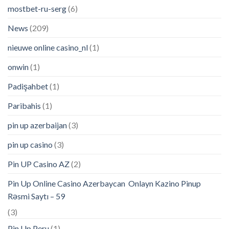
mostbet-ru-serg
(6)
News
(209)
nieuwe online casino_nl
(1)
onwin
(1)
Padişahbet
(1)
Paribahis
(1)
pin up azerbaijan
(3)
pin up casino
(3)
Pin UP Casino AZ
(2)
Pin Up Online Casino Azerbaycan ️ Onlayn Kazino Pinup
Rəsmi Saytı – 59
(3)
Pin Up Peru
(1)