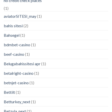
no credit check places
(1)
aviatorSITESI_may
(1)
bahis sitesi
(2)
Bahsegel
(1)
bdmbet-casino
(1)
beef-casino
(1)
Belugabahissitesi apr
(1)
betalright-casino
(1)
betnjet-casino
(1)
Bettilt
(1)
Betturkey_next
(1)
Betzula_next
(1)