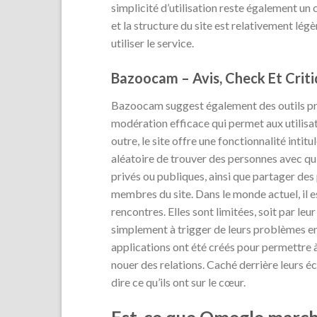
simplicité d’utilisation reste également un c
et la structure du site est relativement lé
utiliser le service.
Bazoocam – Avis, Check Et Crit
Bazoocam suggest également des outils prat
modération efficace qui permet aux utilisa
outre, le site offre une fonctionnalité intit
aléatoire de trouver des personnes avec qui
privés ou publiques, ainsi que partager de
membres du site. Dans le monde actuel, il es
rencontres. Elles sont limitées, soit par le
simplement à trigger de leurs problèmes en
applications ont été créés pour permettre 
nouer des relations. Caché derrière leurs éc
dire ce qu’ils ont sur le cœur.
Est-ce que Omegle march