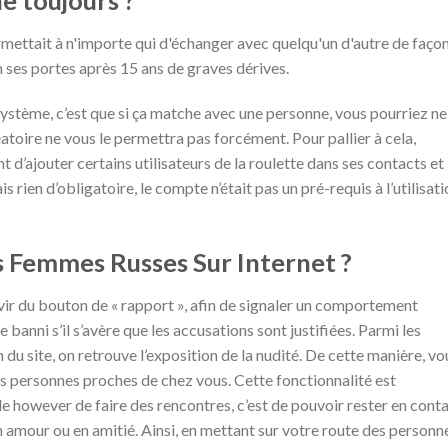
rmettait à n'importe qui d'échanger avec quelqu'un d'autre de faço
 ses portes après 15 ans de graves dérives.
système, c’est que si ça matche avec une personne, vous pourriez ne
atoire ne vous le permettra pas forcément. Pour pallier à cela,
 d’ajouter certains utilisateurs de la roulette dans ses contacts et
 rien d’obligatoire, le compte n’était pas un pré-requis à l’utilisat
 Femmes Russes Sur Internet ?
vir du bouton de « rapport », afin de signaler un comportement
e banni s’il s’avère que les accusations sont justifiées. Parmi les
du site, on retrouve l’exposition de la nudité. De cette manière, vo
es personnes proches de chez vous. Cette fonctionnalité est
e however de faire des rencontres, c’est de pouvoir rester en conta
en amour ou en amitié. Ainsi, en mettant sur votre route des personn