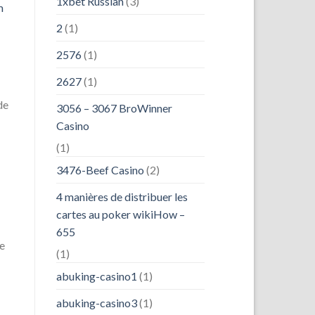
1xbet Russian
(3)
m
2
(1)
2576
(1)
2627
(1)
de
3056 – 3067 BroWinner
Casino
(1)
3476-Beef Casino
(2)
4 manières de distribuer les
cartes au poker wikiHow –
655
de
(1)
abuking-casino1
(1)
abuking-casino3
(1)