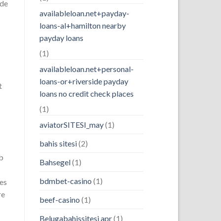
 de
availableloan.net+payday-
loans-al+hamilton nearby
payday loans
(1)
availableloan.net+personal-
loans-or+riverside payday
t
loans no credit check places
(1)
aviatorSITESI_may
(1)
bahis sitesi
(2)
eb
Bahsegel
(1)
bdmbet-casino
(1)
tes
re
beef-casino
(1)
Belugabahissitesi apr
(1)