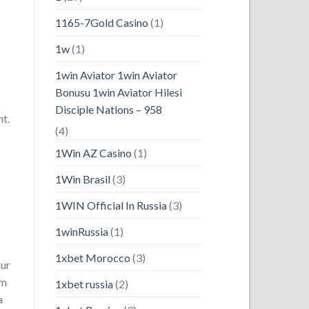
1165-7Gold Casino
(1)
1w
(1)
1win Aviator 1win Aviator
Bonusu 1win Aviator Hilesi
Disciple Nations – 958
nt.
(4)
1Win AZ Casino
(1)
1Win Brasil
(3)
1WIN Official In Russia
(3)
1winRussia
(1)
1xbet Morocco
(3)
our
am
1xbet russia
(2)
a