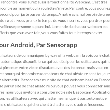
e rencontre, vous aurez aussi la fonctionnalité Webcam. C’est très
rencontre au moment où la roulette s’arrête. Par contre, vous pourre
 second pour juste passer du temps. A notre avis, nul besoin de crée
oire et si vous prenez le temps de vous inscrire, vous perdrez peu
rveilleuse personne aujourd’hui. Le monde du chat sur webcam est
efforts que vous avez fait, vous vous faites tout le temps nexter.
ur Android, Par Sensorapp
 utilisateurs de communiquer by way of la webcam, la voix ou le chat
n automatique disponible, ce qui est idéal pour les utilisateurs qui n
à pimenter votre vie en discutant avec des inconnus, mais vous en
’est pourquoi de nombreux amateurs de chat aléatoire sont toujour
t alternatifs. Bazoocam est un site de chat webcam basé en Franc
essé par un site de chat aléatoire où vous pouvez vous connecter san
ires, nous vous invitons à consulter notre site Bazoocam Applicatio
ion, les utilisateurs avec qui chatter ne manquent pas, automotive
s d’utilisateurs qui cherchent à chatter avec d’autres inconnus.