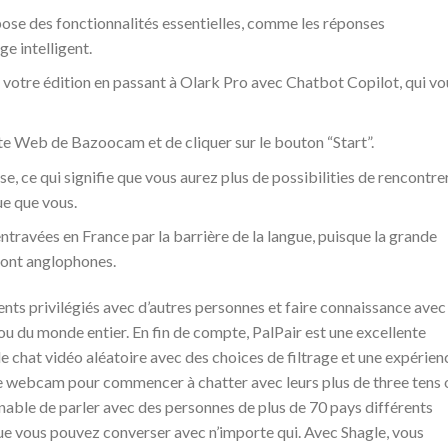
pose des fonctionnalités essentielles, comme les réponses
e intelligent.
votre édition en passant à Olark Pro avec Chatbot Copilot, qui vo
site Web de Bazoocam et de cliquer sur le bouton “Start”.
e, ce qui signifie que vous aurez plus de possibilities de rencontre
ue que vous.
entravées en France par la barrière de la langue, puisque la grande
sont anglophones.
nts privilégiés avec d’autres personnes et faire connaissance avec
 du monde entier. En fin de compte, PalPair est une excellente
de chat vidéo aléatoire avec des choices de filtrage et une expérien
ne webcam pour commencer à chatter avec leurs plus de three tens 
nable de parler avec des personnes de plus de 70 pays différents
que vous pouvez converser avec n’importe qui. Avec Shagle, vous