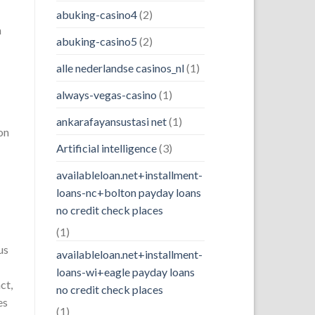
abuking-casino4
(2)
n
abuking-casino5
(2)
alle nederlandse casinos_nl
(1)
always-vegas-casino
(1)
ankarafayansustasi net
(1)
ion
Artificial intelligence
(3)
availableloan.net+installment-
loans-nc+bolton payday loans
no credit check places
(1)
us
availableloan.net+installment-
loans-wi+eagle payday loans
ct,
no credit check places
es
(1)