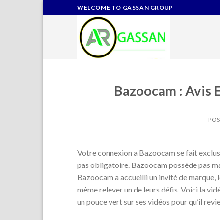
Skip
WELCOME TO GASSAN GROUP
to
content
Bazoocam : Avis E
POS
Votre connexion a Bazoocam se fait exclus
pas obligatoire. Bazoocam possède pas mal
Bazoocam a accueilli un invité de marque, le
même relever un de leurs défis. Voici la vi
un pouce vert sur ses vidéos pour qu’il revi