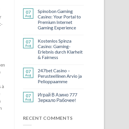
z
Spinobon Gaming
07
Aug
Casino: Your Portal to
r
Premium Internet
t-
Gaming Experience
Kostenlos Spinza
07
Aug
Casino: Gaming-
Erlebnis durch Klarheit
& Fairness
 en
247bet Casino –
07
e
Aug
Perusteellinen Arvio ja
Pelioppaamme
s à
e
Играй В Азино 777
07
Aug
Зеркало Рабочее!
s
n
RECENT COMMENTS