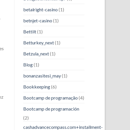
betalright-casino
(1)
r
betnjet-casino
(1)
Bettilt
(1)
Betturkey_next
(1)
es
Betzula_next
(1)
Blog
(1)
bonanzasitesi_may
(1)
Bookkeeping
(6)
ez
Bootcamp de programação
(4)
Bootcamp de programación
(2)
cashadvancecompass.com+installment-