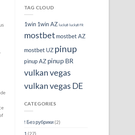
TAG CLOUD
1win
1win AZ
us
lucky8
lucky8 FR
mostbet
mostbet AZ
pinup
mostbet UZ
r
pinup BR
pinup AZ
vulkan vegas
vulkan vegas DE
 de
CATEGORIES
ce
of
! Без рубрики
(2)
1
(27)