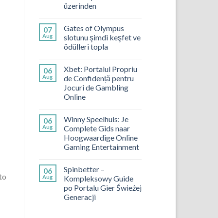
üzerinden
Gates of Olympus
07
Aug
slotunu şimdi keşfet ve
ödülleri topla
Xbet: Portalul Propriu
06
Aug
de Confidență pentru
Jocuri de Gambling
Online
Winny Speelhuis: Je
06
Aug
Complete Gids naar
Hoogwaardige Online
Gaming Entertainment
Spinbetter –
06
to
Aug
Kompleksowy Guide
po Portalu Gier Świeżej
Generacji