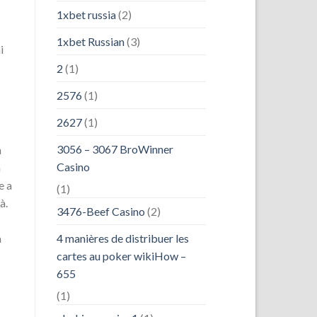
1xbet russia
(2)
1xbet Russian
(3)
i
2
(1)
2576
(1)
2627
(1)
3056 – 3067 BroWinner
n
Casino
a
e a
(1)
à.
3476-Beef Casino
(2)
4 manières de distribuer les
a
cartes au poker wikiHow –
655
(1)