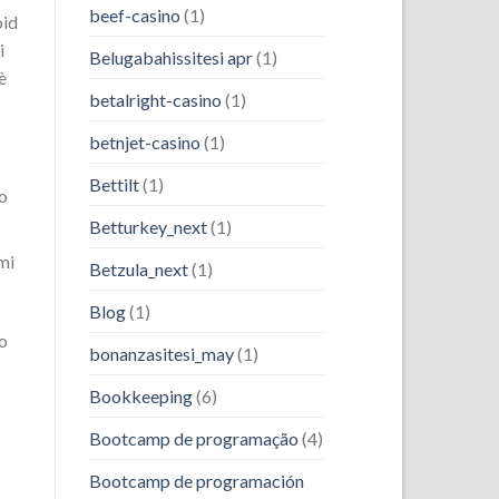
beef-casino
(1)
oid
i
Belugabahissitesi apr
(1)
è
betalright-casino
(1)
betnjet-casino
(1)
Bettilt
(1)
o
Betturkey_next
(1)
mi
Betzula_next
(1)
Blog
(1)
o
bonanzasitesi_may
(1)
Bookkeeping
(6)
Bootcamp de programação
(4)
Bootcamp de programación