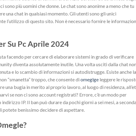
 e ci sono più uomini che donne. Le chat sono anonime a meno che tu
re una chat in qualsiasi momento. Gli utenti sono gli unici
 l’utilizzo di questo sito. Non è necessario fornire le informazion
r Su Pc Aprile 2024
i sta facendo per cercare di elaborare sistemi in grado di verificare
ommunity diventa assolutamente inutile. Una volta usciti dalla chat no
nuta e lo scambio di informazioni si autodistrugge. Esiste anche l
i non “smanetta” troppo, che consente di
omeglge
leggere le rispost
una bugia in merito al proprio lavoro, al luogo di residenza, all’et
rvi se non ci sono account registrati? Errore, c’è un modo per
 indirizzo IP. Il ban può durare da pochi giorni a sei mesi, a second
ndi potete benissimo decidere di aspettare.
 Omegle?