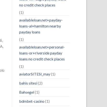
no credit check places
(1)
availableloan.net+payday-
loans-al+hamilton nearby
payday loans
(1)
i,
IA,
availableloan.net+personal-
loans-or+riverside payday
loans no credit check places
(1)
più
aviatorSITESI_may
(1)
bahis sitesi
(2)
Bahsegel
(1)
bdmbet-casino
(1)