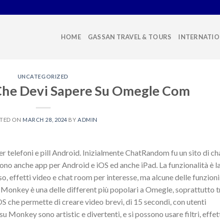
HOME
GASSAN TRAVEL & TOURS
INTERNATIO
UNCATEGORIZED
Che Devi Sapere Su Omegle Com
TED ON
MARCH 28, 2024
BY
ADMIN
er telefoni e pill Android. Inizialmente ChatRandom fu un sito di ch
rono anche app per Android e iOS ed anche iPad. La funzionalità è l
sso, effetti video e chat room per interesse, ma alcune delle funzioni
Monkey è una delle different più popolari a Omegle, soprattutto t
iOS che permette di creare video brevi, di 15 secondi, con utenti
u Monkey sono artistic e divertenti, e si possono usare filtri, effet