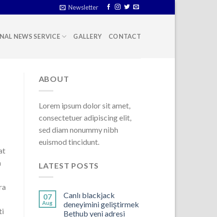
Newsletter
NAL NEWS SERVICE
GALLERY
CONTACT
ABOUT
Lorem ipsum dolor sit amet,
consectetuer adipiscing elit,
sed diam nonummy nibh
euismod tincidunt.
at
a
LATEST POSTS
ra
Canlı blackjack
07
Aug
deneyimini geliştirmek
ti
Bethub yeni adresi