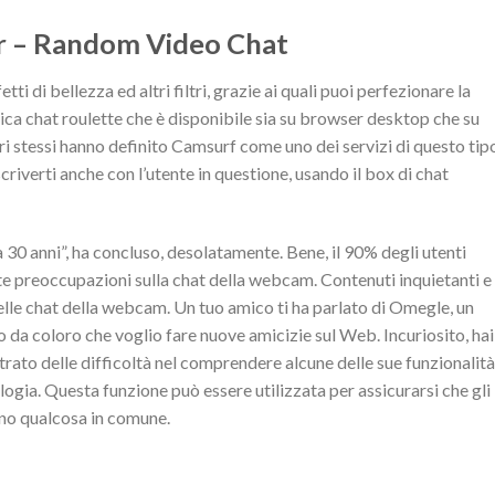
ir – Random Video Chat
tti di bellezza ed altri filtri, grazie ai quali puoi perfezionare la
ica chat roulette che è disponibile sia su browser desktop che su
i stessi hanno definito Camsurf come uno dei servizi di questo tip
scriverti anche con l’utente in questione, usando il box di chat
 30 anni”, ha concluso, desolatamente. Bene, il 90% degli utenti
te preoccupazioni sulla chat della webcam. Contenuti inquietanti e
elle chat della webcam. Un tuo amico ti ha parlato di Omegle, un
o da coloro che voglio fare nuove amicizie sul Web. Incuriosito, hai
trato delle difficoltà nel comprendere alcune delle sue funzionalità
logia. Questa funzione può essere utilizzata per assicurarsi che gli
ano qualcosa in comune.