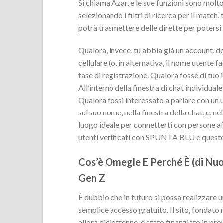
Si chiama Azar, e le sue funzioni sono molto
selezionando i filtri di ricerca per il matc
potrà trasmettere delle dirette per potersi
Qualora, invece, tu abbia già un account, do
cellulare (o, in alternativa, il nome utente 
fase di registrazione. Qualora fosse di tuo 
All’interno della finestra di chat individuale
Qualora fossi interessato a parlare con un u
sul suo nome, nella finestra della chat, e, ne
luogo ideale per connetterti con persone af
utenti verificati con SPUNTA BLU e questo c
Cos’è Omegle E Perché È (di Nuo
Gen Z
È dubbio che in futuro si possa realizzare 
semplice accesso gratuito. Il sito, fondat
allora diciottenne, è stato finanziato in pr