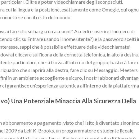
 particolari. Oltre a poter videochiamare degli sconosciuti,
h, tra cui la lingua e la posizione, esattamente come Omegle, qui ogn
 connettere con il resto del mondo.
vrai fare clic su hai già un account? Accedi e inserire il numero di
facendo clic su Entrare usando il nome utente?) e la password scelti i
interesse, sappi che è possibile effettuare delle videochiamate!
 dovrai cliccare sull’icona della cornetta telefonica, in alto a destra.
tente particolare, che si trova all’interno del gruppo, basterà fare c
l riquadro che si aprirà alla destra, fare clic su Messaggio. Meeters è
fini in un ambiente accogliente e sicuro. I nostri abbonati diventa
i garantisce un’esperienza autentica all’interno della piattaforma
vo) Una Potenziale Minaccia Alla Sicurezza Della
un abbonamento a pagamento, visto che il sito è diventato sinonimo
o nel 2009 da Leif K-Brooks, un programmatore e studente liceale
oprio per tutta la sua esistenza. Anche se la popolarità di Omegle è