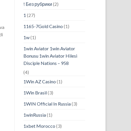
! Без рубрики
(2)
1
(27)
1165-7Gold Casino
(1)
iva
di
1w
(1)
1win Aviator 1win Aviator
Bonusu 1win Aviator Hilesi
Disciple Nations – 958
(4)
1Win AZ Casino
(1)
1Win Brasil
(3)
1WIN Official In Russia
(3)
1winRussia
(1)
1xbet Morocco
(3)