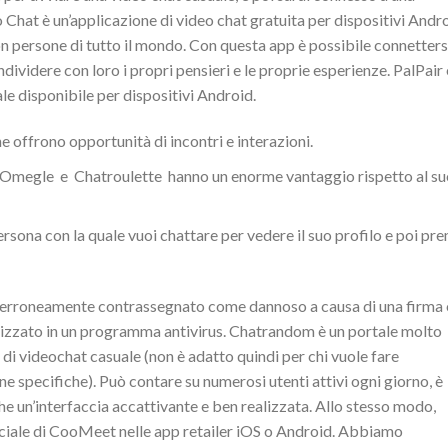
Chat è un’applicazione di video chat gratuita per dispositivi Andr
con persone di tutto il mondo. Con questa app è possibile connetters
ndividere con loro i propri pensieri e le proprie esperienze. PalPair 
le disponibile per dispositivi Android.
he offrono opportunità di incontri e interazioni.
, Omegle e Chatroulette hanno un enorme vantaggio rispetto al su
rsona con la quale vuoi chattare per vedere il suo profilo e poi pre
 erroneamente contrassegnato come dannoso a causa di una firma 
lizzato in un programma antivirus. Chatrandom è un portale molto
di videochat casuale (non è adatto quindi per chi vuole fare
 specifiche). Può contare su numerosi utenti attivi ogni giorno, è
e un’interfaccia accattivante e ben realizzata. Allo stesso modo,
ficiale di CooMeet nelle app retailer iOS o Android. Abbiamo