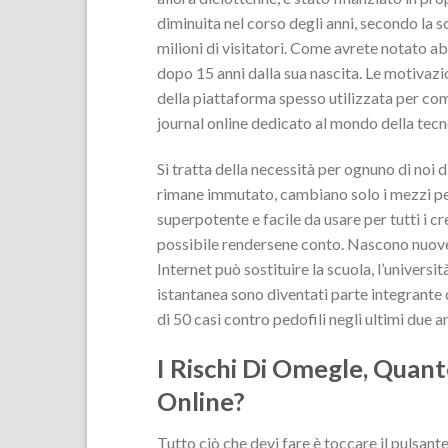
diminuita nel corso degli anni, secondo la s
milioni di visitatori. Come avrete notato a
dopo 15 anni dalla sua nascita. Le motivazi
della piattaforma spesso utilizzata per comme
journal online dedicato al mondo della tecno
Si tratta della necessità per ognuno di noi d
rimane immutato, cambiano solo i mezzi pe
superpotente e facile da usare per tutti i 
possibile rendersene conto. Nascono nuove 
Internet può sostituire la scuola, l’univers
istantanea sono diventati parte integrante 
di 50 casi contro pedofili negli ultimi due an
I Rischi Di Omegle, Quant
Online?
Tutto ciò che devi fare è toccare il pulsant