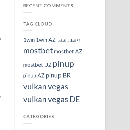
RECENT COMMENTS
TAG CLOUD
o
1win
1win AZ
lucky8
lucky8 FR
mostbet
mostbet AZ
pinup
mostbet UZ
pinup BR
pinup AZ
vulkan vegas
,
vulkan vegas DE
CATEGORIES