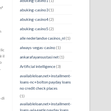
abuking-casino1
(1)
un*
abuking-casino3
(1)
abuking-casino4
(2)
abuking-casino5
(2)
n
alle nederlandse casinos_nl
(1)
always-vegas-casino
(1)
lic
 il
ankarafayansustasi net
(1)
no
Artificial intelligence
(3)
.
availableloan.net+installment-
loans-nc+bolton payday loans
no credit check places
(1)
 di
availableloan.net+installment-
loans-wi+eagle payday loans