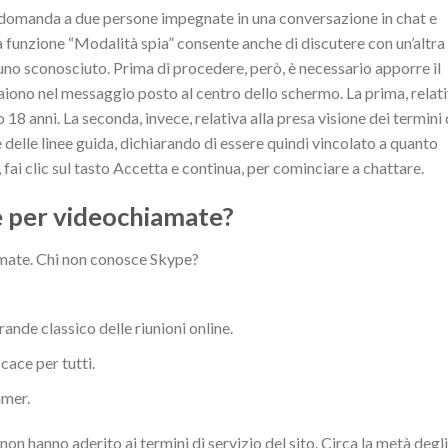
 domanda a due persone impegnate in una conversazione in chat e
a funzione “Modalità spia” consente anche di discutere con un’altra
o sconosciuto. Prima di procedere, però, è necessario apporre il
aiono nel messaggio posto al centro dello schermo. La prima, relat
no 18 anni. La seconda, invece, relativa alla presa visione dei termini 
e delle linee guida, dichiarando di essere quindi vincolato a quanto
 fai clic sul tasto Accetta e continua, per cominciare a chattare.
e per videochiamate?
iamate. Chi non conosce Skype?
nde classico delle riunioni online.
cace per tutti.
amer.
non hanno aderito ai termini di servizio del sito. Circa la metà degli