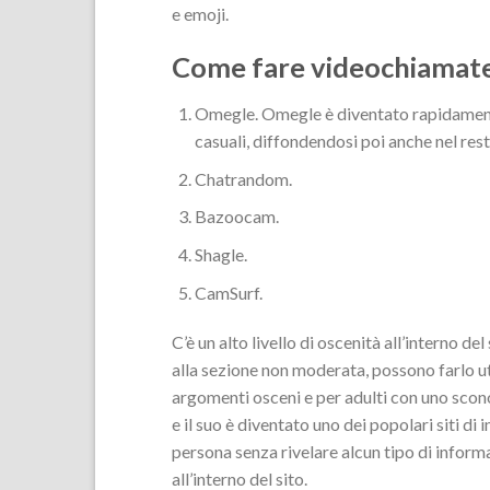
e emoji.
Come fare videochiamate
Omegle. Omegle è diventato rapidamente 
casuali, diffondendosi poi anche nel res
Chatrandom.
Bazoocam.
Shagle.
CamSurf.
C’è un alto livello di oscenità all’interno 
alla sezione non moderata, possono farlo ut
argomenti osceni e per adulti con uno scono
e il suo è diventato uno dei popolari siti di 
persona senza rivelare alcun tipo di infor
all’interno del sito.