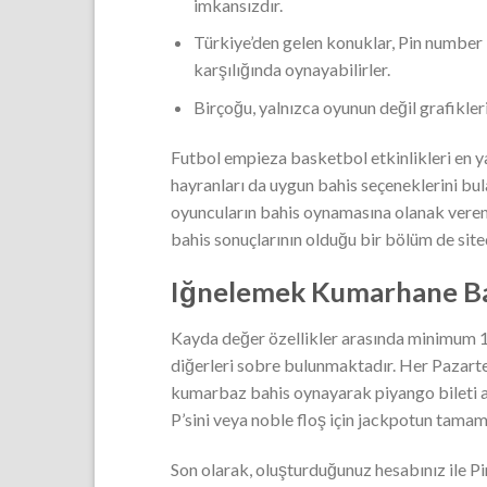
imkansızdır.
Türkiye’den gelen konuklar, Pin number U
karşılığında oynayabilirler.
Birçoğu, yalnızca oyunun değil grafikler
Futbol empieza basketbol etkinlikleri en ya
hayranları da uygun bahis seçeneklerini bul
oyuncuların bahis oynamasına olanak veren g
bahis sonuçlarının olduğu bir bölüm de sit
Iğnelemek Kumarhane Bahi
Kayda değer özellikler arasında minimum 1,
diğerleri sobre bulunmaktadır. Her Pazartes
kumarbaz bahis oynayarak piyango bileti alab
P’sini veya noble floş için jackpotun tamamın
Son olarak, oluşturduğunuz hesabınız ile Pi