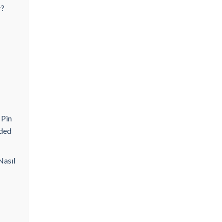
r?
 Pin
ded
Nasıl