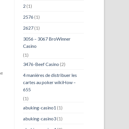
2
(1)
2576
(1)
2627
(1)
3056 – 3067 BroWinner
Casino
(1)
3476-Beef Casino
(2)
he
4 manières de distribuer les
cartes au poker wikiHow –
655
(1)
abuking-casino1
(1)
abuking-casino3
(1)