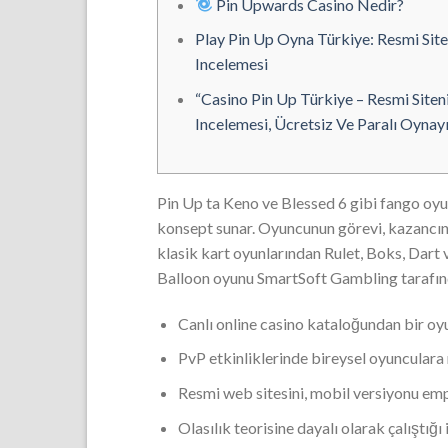
Pin Upwards Casino Nedir?
Play Pin Up Oyna Türkiye: Resmi Site
Incelemesi
“Casino Pin Up Türkiye – Resmi Siten
Incelemesi, Ücretsiz Ve Paralı Oynay
Pin Up ta Keno ve Blessed 6 gibi fango oyunla
konsept sunar. Oyuncunun görevi, kazancını 
klasik kart oyunlarından Rulet, Boks, Dart
Balloon oyunu SmartSoft Gambling tarafınd
Canlı online casino kataloğundan bir oyun
PvP etkinliklerinde bireysel oyunculara 
Resmi web sitesini, mobil versiyonu emp
Olasılık teorisine dayalı olarak çalıştığ