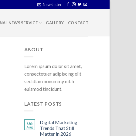
Newsletter
NAL NEWS SERVICE
GALLERY
CONTACT
ABOUT
Lorem ipsum dolor sit amet,
consectetuer adipiscing elit,
sed diam nonummy nibh
euismod tincidunt.
LATEST POSTS
Digital Marketing
06
Aug
Trends That Still
Matter in 2026