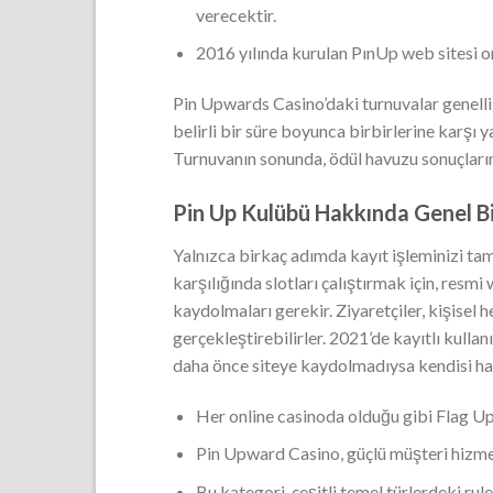
verecektir.
2016 yılında kurulan PınUp web sitesi o
Pin Upwards Casino’daki turnuvalar genellik
belirli bir süre boyunca birbirlerine karşı
Turnuvanın sonunda, ödül havuzu sonuçlarına
Pin Up Kulübü Hakkında Genel Bi
Yalnızca birkaç adımda kayıt işleminizi ta
karşılığında slotları çalıştırmak için, resm
kaydolmaları gerekir. Ziyaretçiler, kişisel 
gerçekleştirebilirler. 2021’de kayıtlı kulla
daha önce siteye kaydolmadıysa kendisi hak
Her online casinoda olduğu gibi Flag Up 
Pin Upward Casino, güçlü müşteri hizmetl
Bu kategori, çeşitli temel türlerdeki rul