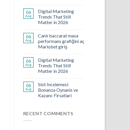
Digital Marketing
06
Aug
Trends That Still
Matter in 2026
Canlı baccarat masa
06
Aug
performans grafiğini aç
Mariobet giriş
Digital Marketing
06
Aug
Trends That Still
Matter in 2026
Slot Incelemesi:
06
Aug
Bonanza Oynanis ve
Kazanc Firsatlari
RECENT COMMENTS