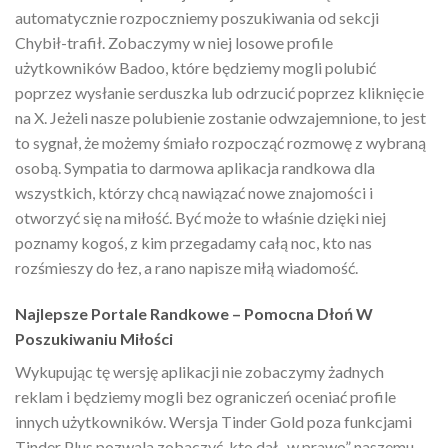
automatycznie rozpoczniemy poszukiwania od sekcji
Chybił-trafił. Zobaczymy w niej losowe profile
użytkowników Badoo, które będziemy mogli polubić
poprzez wysłanie serduszka lub odrzucić poprzez kliknięcie
na X. Jeżeli nasze polubienie zostanie odwzajemnione, to jest
to sygnał, że możemy śmiało rozpocząć rozmowę z wybraną
osobą. Sympatia to darmowa aplikacja randkowa dla
wszystkich, którzy chcą nawiązać nowe znajomości i
otworzyć się na miłość. Być może to właśnie dzięki niej
poznamy kogoś, z kim przegadamy całą noc, kto nas
rozśmieszy do łez, a rano napisze miłą wiadomość.
Najlepsze Portale Randkowe – Pomocna Dłoń W
Poszukiwaniu Miłości
Wykupując tę wersję aplikacji nie zobaczymy żadnych
reklam i będziemy mogli bez ograniczeń oceniać profile
innych użytkowników. Wersja Tinder Gold poza funkcjami
Tinder Plus pozwala zobaczyć, kto dał „w prawo” naszemu