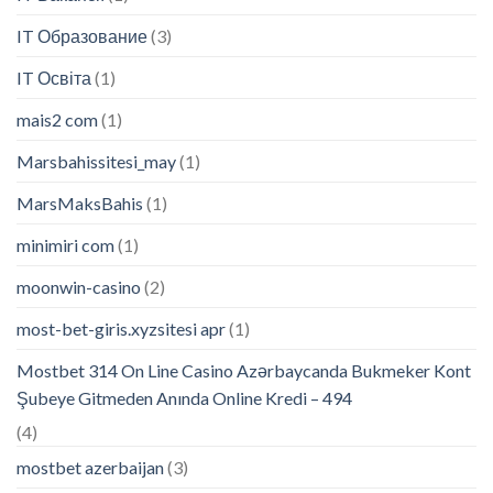
IT Образование
(3)
IT Освіта
(1)
mais2 com
(1)
Marsbahissitesi_may
(1)
MarsMaksBahis
(1)
minimiri com
(1)
moonwin-casino
(2)
most-bet-giris.xyzsitesi apr
(1)
Mostbet 314 On Line Casino Azərbaycanda Bukmeker Kont
Şubeye Gitmeden Anında Online Kredi – 494
(4)
mostbet azerbaijan
(3)