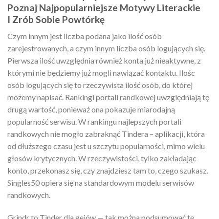
Poznaj Najpopularniejsze Motywy Literackie
I Zrób Sobie Powtórkę
Czym innym jest liczba podana jako ilość osób
zarejestrowanych, a czym innym liczba osób logujących się.
Pierwsza ilość uwzględnia również konta już nieaktywne, z
którymi nie będziemy już mogli nawiązać kontaktu. Ilośc
osób logujących się to rzeczywista ilość osób, do której
możemy napisać. Rankingi portali randkowej uwzględniają tę
drugą wartość, ponieważ ona pokazuje miarodajną
popularność serwisu. W rankingu najlepszych portali
randkowych nie mogło zabraknąć Tindera – aplikacji, która
od dłuższego czasu jest u szczytu popularności, mimo wielu
głosów krytycznych. W rzeczywistości, tylko zakładając
konto, przekonasz się, czy znajdziesz tam to, czego szukasz.
Singles50 opiera się na standardowym modelu serwisów
randkowych.
Grindr to Tinder dla gejów — tak można podsumować tę