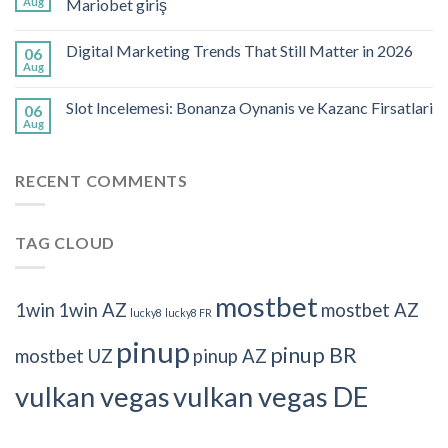
Aug
Mariobet giriş
Digital Marketing Trends That Still Matter in 2026
06
Aug
Slot Incelemesi: Bonanza Oynanis ve Kazanc Firsatlari
06
Aug
RECENT COMMENTS
TAG CLOUD
mostbet
1win
1win AZ
mostbet AZ
lucky8
lucky8 FR
pinup
pinup BR
mostbet UZ
pinup AZ
vulkan vegas
vulkan vegas DE