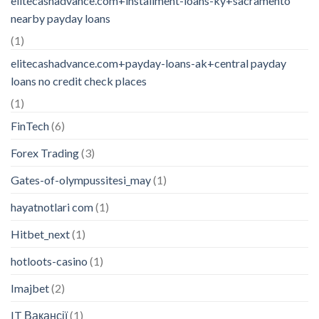
elitecashadvance.com+installment-loans-ky+sacramento
nearby payday loans
(1)
elitecashadvance.com+payday-loans-ak+central payday
loans no credit check places
(1)
FinTech
(6)
Forex Trading
(3)
Gates-of-olympussitesi_may
(1)
hayatnotlari com
(1)
Hitbet_next
(1)
hotloots-casino
(1)
Imajbet
(2)
IT Вакансії
(1)