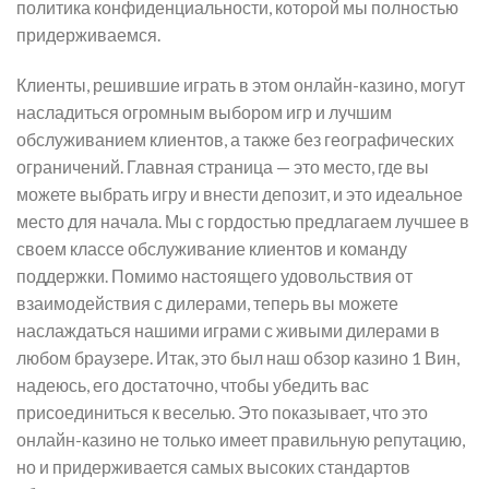
политика конфиденциальности, которой мы полностью
придерживаемся.
Клиенты, решившие играть в этом онлайн-казино, могут
насладиться огромным выбором игр и лучшим
обслуживанием клиентов, а также без географических
ограничений. Главная страница — это место, где вы
можете выбрать игру и внести депозит, и это идеальное
место для начала. Мы с гордостью предлагаем лучшее в
своем классе обслуживание клиентов и команду
поддержки. Помимо настоящего удовольствия от
взаимодействия с дилерами, теперь вы можете
наслаждаться нашими играми с живыми дилерами в
любом браузере. Итак, это был наш обзор казино 1 Вин,
надеюсь, его достаточно, чтобы убедить вас
присоединиться к веселью. Это показывает, что это
онлайн-казино не только имеет правильную репутацию,
но и придерживается самых высоких стандартов