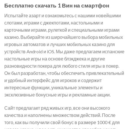
Бесплатно скачать 1 Вин на смартфон
Испытайте азарт и ознакомьтесь с нашими новейшими
слотами, играми с джекпотами, настольными и
карточными играми, рулеткой и специальными играми
казино. Выбирайте из широчайшего выбора мобильных
игровых автоматов и лучших мобильных казино для
устройств Android и iOS. Мы даже предлагаем испанские
настольные игры на основе блэкджека и другие
разновидности покера для любого стиля игры в покер.
Он был разработан, чтобы обеспечить привлекательный
и удобный интерфейс для игроков и содержит
интересные функции, уникальные элементы и
эксклюзивные бонусные игры и рекламные акции.
Сайт предлагает ряд живых игр, все они высокого
качества и наполнены множеством действий. После
того, как вы получили свой бонус в размере 1000 € для