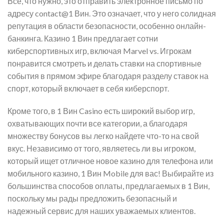
Все, что нужно, это отправить электронное письмо по
адресу contact@1 Вин. Это означает, что у него солидная
репутация в области безопасности, особенно онлайн-
банкинга. Казино 1 Вин предлагает сотни
киберспортивных игр, включая Marvel vs. Игрокам
понравится смотреть и делать ставки на спортивные
события в прямом эфире благодаря разделу ставок на
спорт, который включает в себя киберспорт.
Кроме того, в 1 Вин Casino есть широкий выбор игр,
охватывающих почти все категории, а благодаря
множеству бонусов вы легко найдете что-то на свой
вкус. Независимо от того, являетесь ли вы игроком,
который ищет отличное новое казино для телефона или
мобильного казино, 1 Вин Mobile для вас! Выбирайте из
большинства способов оплаты, предлагаемых в 1 Вин,
поскольку мы рады предложить безопасный и
надежный сервис для наших уважаемых клиентов.