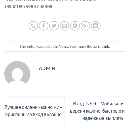
значительное влияние.
This entry was posted in
News
. Bookmark the
permalink
.
ADMIN
Вход 1xbet – Мобильная
Лучшее онлайн казино R7 –
версия казино, быстрые и
Фриспины за вход в казино
надежные выплаты