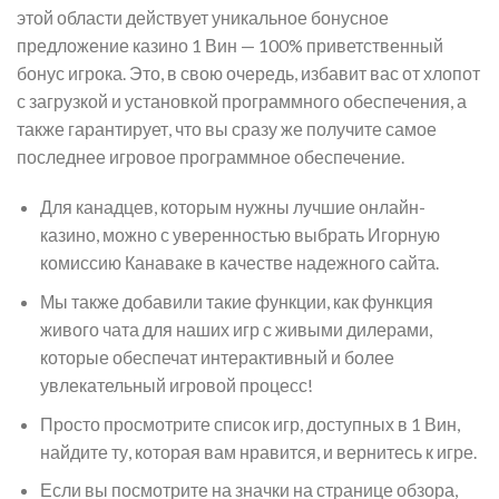
этой области действует уникальное бонусное
предложение казино 1 Вин — 100% приветственный
бонус игрока. Это, в свою очередь, избавит вас от хлопот
с загрузкой и установкой программного обеспечения, а
также гарантирует, что вы сразу же получите самое
последнее игровое программное обеспечение.
Для канадцев, которым нужны лучшие онлайн-
казино, можно с уверенностью выбрать Игорную
комиссию Канаваке в качестве надежного сайта.
Мы также добавили такие функции, как функция
живого чата для наших игр с живыми дилерами,
которые обеспечат интерактивный и более
увлекательный игровой процесс!
Просто просмотрите список игр, доступных в 1 Вин,
найдите ту, которая вам нравится, и вернитесь к игре.
Если вы посмотрите на значки на странице обзора,