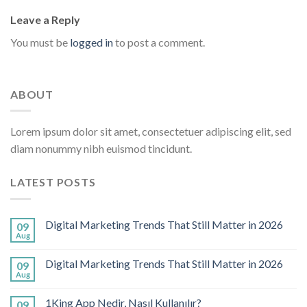
Leave a Reply
You must be
logged in
to post a comment.
ABOUT
Lorem ipsum dolor sit amet, consectetuer adipiscing elit, sed
diam nonummy nibh euismod tincidunt.
LATEST POSTS
Digital Marketing Trends That Still Matter in 2026
09
Aug
Digital Marketing Trends That Still Matter in 2026
09
Aug
1King App Nedir, Nasıl Kullanılır?
09