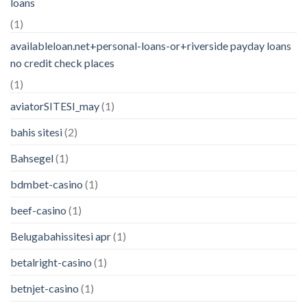
loans
(1)
availableloan.net+personal-loans-or+riverside payday loans
no credit check places
(1)
aviatorSITESI_may
(1)
bahis sitesi
(2)
Bahsegel
(1)
bdmbet-casino
(1)
beef-casino
(1)
Belugabahissitesi apr
(1)
betalright-casino
(1)
betnjet-casino
(1)