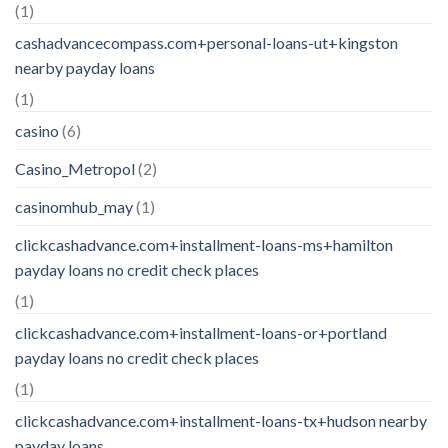
(1)
cashadvancecompass.com+personal-loans-ut+kingston
nearby payday loans
(1)
casino
(6)
Casino_Metropol
(2)
casinomhub_may
(1)
clickcashadvance.com+installment-loans-ms+hamilton
payday loans no credit check places
(1)
clickcashadvance.com+installment-loans-or+portland
payday loans no credit check places
(1)
clickcashadvance.com+installment-loans-tx+hudson nearby
payday loans