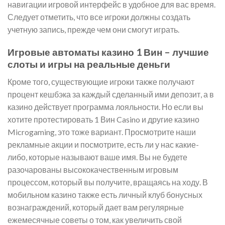
навигации игровой интерфейс в удобное для вас время.
Следует отметить, что все игроки должны создать
учетную запись, прежде чем они смогут играть.
Игровые автоматы казино 1 Вин – лучшие
слоты и игры на реальные деньги
Кроме того, существующие игроки также получают
процент кешбэка за каждый сделанный ими депозит, а в
казино действует программа лояльности. Но если вы
хотите протестировать 1 Вин Casino и другие казино
Microgaming, это тоже вариант. Просмотрите наши
рекламные акции и посмотрите, есть ли у нас какие-
либо, которые называют ваше имя. Вы не будете
разочарованы высококачественным игровым
процессом, который вы получите, вращаясь на ходу. В
мобильном казино также есть личный клуб бонусных
вознаграждений, который дает вам регулярные
ежемесячные советы о том, как увеличить свой