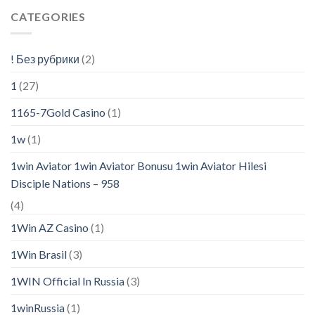
CATEGORIES
! Без рубрики
(2)
1
(27)
1165-7Gold Casino
(1)
1w
(1)
1win Aviator 1win Aviator Bonusu 1win Aviator Hilesi
Disciple Nations – 958
(4)
1Win AZ Casino
(1)
1Win Brasil
(3)
1WIN Official In Russia
(3)
1winRussia
(1)