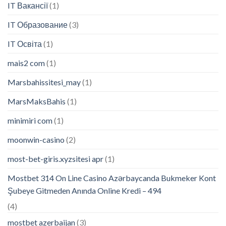
IT Вакансії
(1)
IT Образование
(3)
IT Освіта
(1)
mais2 com
(1)
Marsbahissitesi_may
(1)
MarsMaksBahis
(1)
minimiri com
(1)
moonwin-casino
(2)
most-bet-giris.xyzsitesi apr
(1)
Mostbet 314 On Line Casino Azərbaycanda Bukmeker Kont
Şubeye Gitmeden Anında Online Kredi – 494
(4)
mostbet azerbaijan
(3)