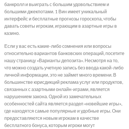
банкролл и выиграть с большим удовольствием и
большими джекпотами. 1 Вин имеет уникальный
интерфейс и бесплатные прогнозы гороскопа, чтобы
давать советы игрокам, играющим в азартные игры в
казино.
Если у вас есть какие-либо сомнения или вопросы
относительно вариантов банковских операций, посетите
нашу страницу «Варианты депозита». Несмотря на то,
что можно создать учетную запись без ввода какой-либо
личной информации, это не займет много времени. В
большинстве юрисдикций реклама услуг или продуктов,
связанных с азартными онлайн-играми, является
нарушением закона. Одной из замечательных
особенностей сайта является раздел «новейшие игры»,
где находятся самые популярные и удобные игры. Они
предоставляются новым игрокам в качестве
бесплатного бонуса, которым игроки могут