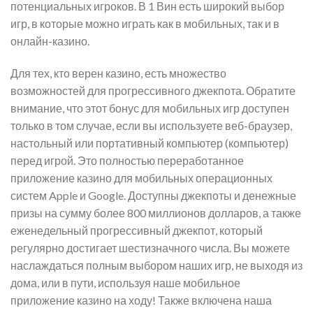
потенциальных игроков. В 1 Вин есть широкий выбор
игр, в которые можно играть как в мобильных, так и в
онлайн-казино.
Для тех, кто верен казино, есть множество
возможностей для прогрессивного джекпота. Обратите
внимание, что этот бонус для мобильных игр доступен
только в том случае, если вы используете веб-браузер,
настольный или портативный компьютер (компьютер)
перед игрой. Это полностью переработанное
приложение казино для мобильных операционных
систем Apple и Google. Доступны джекпоты и денежные
призы на сумму более 800 миллионов долларов, а также
еженедельный прогрессивный джекпот, который
регулярно достигает шестизначного числа. Вы можете
наслаждаться полным выбором наших игр, не выходя из
дома, или в пути, используя наше мобильное
приложение казино на ходу! Также включена наша