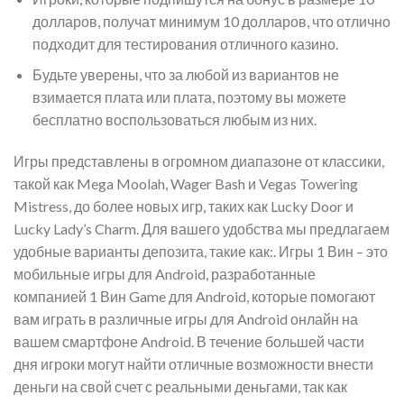
долларов, получат минимум 10 долларов, что отлично
подходит для тестирования отличного казино.
Будьте уверены, что за любой из вариантов не
взимается плата или плата, поэтому вы можете
бесплатно воспользоваться любым из них.
Игры представлены в огромном диапазоне от классики,
такой как Mega Moolah, Wager Bash и Vegas Towering
Mistress, до более новых игр, таких как Lucky Door и
Lucky Lady’s Charm. Для вашего удобства мы предлагаем
удобные варианты депозита, такие как:. Игры 1 Вин – это
мобильные игры для Android, разработанные
компанией 1 Вин Game для Android, которые помогают
вам играть в различные игры для Android онлайн на
вашем смартфоне Android. В течение большей части
дня игроки могут найти отличные возможности внести
деньги на свой счет с реальными деньгами, так как