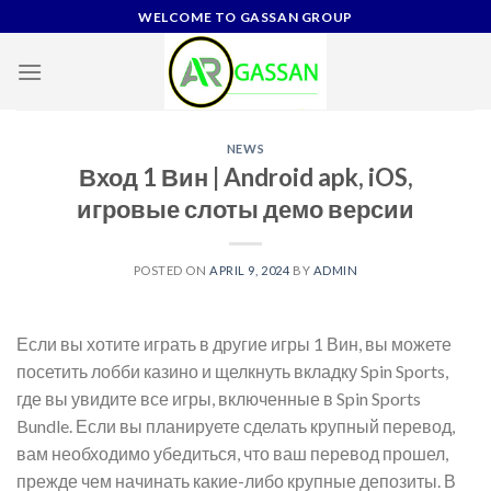
Skip
WELCOME TO GASSAN GROUP
to
content
NEWS
Вход 1 Вин | Android apk, iOS,
игровые слоты демо версии
POSTED ON
APRIL 9, 2024
BY
ADMIN
Если вы хотите играть в другие игры 1 Вин, вы можете
посетить лобби казино и щелкнуть вкладку Spin Sports,
где вы увидите все игры, включенные в Spin Sports
Bundle. Если вы планируете сделать крупный перевод,
вам необходимо убедиться, что ваш перевод прошел,
прежде чем начинать какие-либо крупные депозиты. В