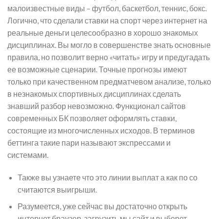
малоизвестные виды – футбол, баскетбол, теннис, бокс.
Логично, что сделали ставки на спорт через интернет на
реальные деньги целесообразно в хорошо знакомых
дисциплинах. Вы могло в совершенстве знать основные
правила, но позволит верно «читать» игру и предугадать
ее возможные сценарии. Точные прогнозы имеют
только при качественном предматчевом анализе, только
в незнакомых спортивных дисциплинах сделать
знавший разбор невозможно. Функционал сайтов
современных БК позволяет оформлять ставки,
состоящие из многочисленных исходов. В терминов
беттинга такие пари называют экспрессами и
системами.
Также вы узнаете что это линии выплат а как по со
считаются выигрыши.
Разумеется, уже сейчас вы достаточно открыть
интернет браузер, загрузить мы сайт и выберет