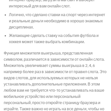
интересный для вам онлайн слот.
Логично, что сделано ставки на спорт через интернет
и реальные деньги необходимо в хорошо знакомых
дисциплинах.
Желающие сделать ставку на события футбола и
хоккея может также выбрать комбинации.
Функция множителя выигрыша, представленная
символом, различается в зависимости от онлайн слота.
Множитель увеличивает суммы выигрыша в 2, 4, 6
например более раз в зависимости от правил слота. Это
видов слотов, для используемых которых не нельзя
устанавливать дополнительные приложения. В этом
любом вам не требуется что-то устанавливать на ваше
мобильное устройство или персональный
персональный, просто откройте страницу браузера и
играйте. Также важно но играть на все деньги, чтобы но