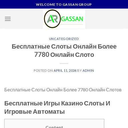
Skip
WELCOME TO GASSAN GROUP
to
content
UNCATEGORIZED
Бесплатные Слоты Онлайн Более
7780 Онлайн Слото
POSTED ON
APRIL 11, 2024
BY
ADMIN
Бесплатные Слоты Онлайн Более 7780 Онлайн Слотов
Бесплатные Игры Казино Слоты И
Игровые Автоматы
Content