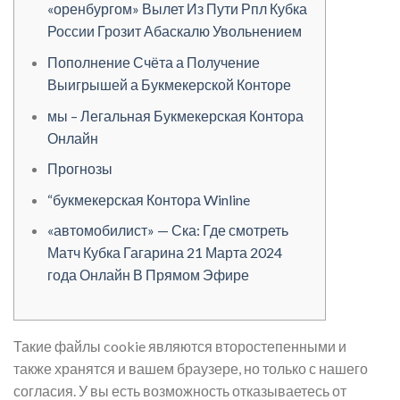
«оренбургом» Вылет Из Пути Рпл Кубка
России Грозит Абаскалю Увольнением
Пополнение Счёта а Получение
Выигрышей а Букмекерской Конторе
мы – Легальная Букмекерская Контора
Онлайн
Прогнозы
“букмекерская Контора Winline
«автомобилист» — Ска: Где смотреть
Матч Кубка Гагарина 21 Марта 2024
года Онлайн В Прямом Эфире
Такие файлы cookie являются второстепенными и
также хранятся и вашем браузере, но только с нашего
согласия. У вы есть возможность отказываетесь от