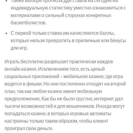
Также выборе прогноза ддя ставок на сегодня на
индивидуальную статистику уместно ознакомиться с
материалами о сильный сторонах конкретных
баскетболистов.
С первой только ставки им начисляются баллы,
которые нельзя превратить в приличные или бонусы
дли игр.
Играть бесплатно разрешает практически каждое
онлайн казино. Исключением того, есть целый
социальных приложений – мобильное казино, где игра
ведется в фишки. Но они постепенно отходят на второй
план, так как любое казино имеет мобильную
предположение. Как бы не было грустно, интернет дал
тысячи возможностей и для мошенников. Иногда могут
попадаться казино, в которых игровые автоматы
настроены только таким образом, чтобы клиент
проиграл свои деньги.