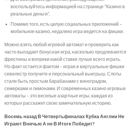
воспользуйтесь информацией на странице “Казино в
реальные деньги”.
Помимо того, есть целую социальных приложений –
мобильное казино, недалеко игра ведется на фишки.
Можно взять любой игровой автомат и проверить как
часто выпадает бонусная игра, насколько продлеваются
фриспины и вопреки какой ставке лучше всего играть.
Но факт остается фактом – играя в виртуальные фишки
севилестр получите и персональный выигрыш. Слоты
стали быть простым барабанами с виноградом,
семерками и лимонами. И современных казино игровые
автоматы – это веселые азартные игры, каждая из
которых расскажет свою замечательную историю.
Восемь назад В Четвертьфиналах Кубка Англии Не
Играют Вничью А не В Итоге Победит?