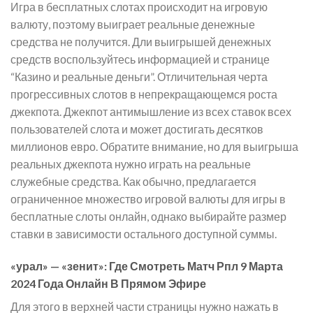
Игра в бесплатных слотах происходит на игровую
валюту, поэтому выиграет реальные денежные
средства не получится. Дли выигрышей денежных
средств воспользуйтесь информацией и странице
“Казино и реальные деньги”. Отличительная черта
прогрессивных слотов в непрекращающемся роста
джекпота. Джекпот антимышление из всех ставок всех
пользователей слота и может достигать десятков
миллионов евро. Обратите внимание, но для выигрыша
реальных джекпота нужно играть на реальные
служебные средства. Как обычно, предлагается
ограниченное множество игровой валюты для игры в
бесплатные слоты онлайн, однако выбирайте размер
ставки в зависимости остального доступной суммы.
«урал» — «зенит»: Где Смотреть Матч Рпл 9 Марта
2024 Года Онлайн В Прямом Эфире
Для этого в верхней части страницы нужно нажать в