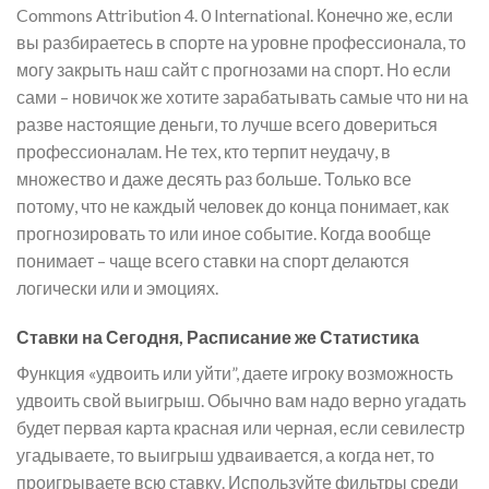
Commons Attribution 4. 0 International. Конечно же, если
вы разбираетесь в спорте на уровне профессионала, то
могу закрыть наш сайт с прогнозами на спорт. Но если
сами – новичок же хотите зарабатывать самые что ни на
разве настоящие деньги, то лучше всего довериться
профессионалам. Не тех, кто терпит неудачу, в
множество и даже десять раз больше. Только все
потому, что не каждый человек до конца понимает, как
прогнозировать то или иное событие. Когда вообще
понимает – чаще всего ставки на спорт делаются
логически или и эмоциях.
Ставки на Сегодня, Расписание же Статистика
Функция «удвоить или уйти”, даете игроку возможность
удвоить свой выигрыш. Обычно вам надо верно угадать
будет первая карта красная или черная, если севилестр
угадываете, то выигрыш удваивается, а когда нет, то
проигрываете всю ставку. Используйте фильтры среди