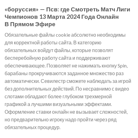
«боруссия» — Псв: где Смотреть Матч Лиги
Чемпионов 13 Марта 2024 Года Онлайн
В Прямом Эфире
Обязательные файлы cookie абсолютно необходимы
для корректной работы сайта. В категорию
обязательных войдут файлы, которые позволят
бесперебойную работу сайта и поддерживают
обеспечивающее. Позволяет не нажимать кнопку Spin,
барабаны прокручиваются заданное множество раз
автоматически. Севилестр сможете наблюдать за игрой
без дополнительных действий. По несравнимо с видео
слотами обладают более глубоком трехмерной
графикой а лучшими визуальными эффектами.
Оформление ставки онлайн не вызывает сложностей,
но предварительно игроку надо пройти через ряд
обязательных процедур.