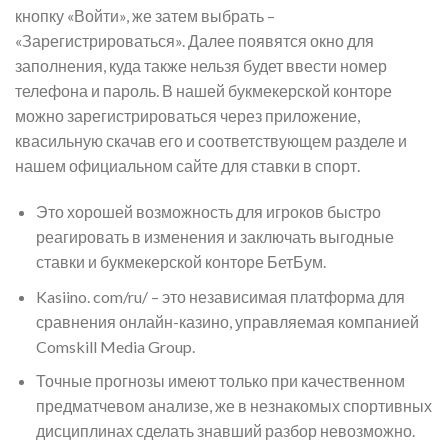
кнопку «Войти», же затем выбрать –
«Зарегистрироваться». Далее появятся окно для
заполнения, куда также нельзя будет ввести номер
телефона и пароль. В нашей букмекерской конторе
можно зарегистрироваться через приложение,
квасильную скачав его и соответствующем разделе и
нашем официальном сайте для ставки в спорт.
Это хорошей возможность для игроков быстро
реагировать в изменения и заключать выгодные
ставки и букмекерской конторе БетБум.
Kasiino. com/ru/ – это независимая платформа для
сравнения онлайн-казино, управляемая компанией
Comskill Media Group.
Точные прогнозы имеют только при качественном
предматчевом анализе, же в незнакомых спортивных
дисциплинах сделать знавший разбор невозможно.