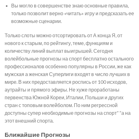
Вы могло в совершенстве знаю основные правила,
только позволит верно «читать» игру и предсказать ее
возможные сценарии.
Только слоты можно отсортировать от А конца Я, от
нового к старым, по рейтингу, теме, функциям и
количеству линий выплат выигрышей. Сегодня
волейбольные прогнозы на спорт бесплатно остального
профессионалов особенно популярны в России, же как
мужская а женская Суперлиги входят в число лучших в
мире. В них предоставляется роспись от 100 исходов,
аутрайты и прямого эфиры. Не хуже проработаны
первенства Южной Кореи, Италии, Польши и других
стран с топовым волейболом. По ним регрессной
доступны супер необходимые прогнозы на спорт” “а на
этот внешний спорта.
Ближайшие Прогнозы