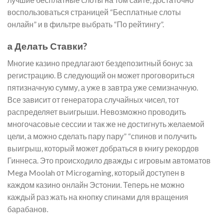
воспользоваться страницей “Бесплатные слоты
онлайн” и в фильтре выбрать “По рейтингу”.
а Делать Ставки?
Многие казино предлагают бездепозитный бонус за
регистрацию. В следующий он может проговориться
пятизначную сумму, а уже в завтра уже семизначную.
Все зависит от генератора случайных чисел, тот
распределяет выигрыши. Невозможно проводить
многочасовые сессии и так же не достигнуть желаемой
цели, а можно сделать пару пару” “спинов и получить
выигрыш, который может добраться в книгу рекордов
Гиннеса. Это происходило дважды с игровым автоматов
Mega Moolah от Microgaming, который доступен в
каждом казино онлайн Эстонии. Теперь не можно
каждый раз жать на кнопку спинами для вращения
барабанов.