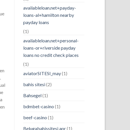
availableloan.net+payday-
que
loans-al+hamilton nearby
payday loans
(1)
availableloan.net+personal-
loans-or+riverside payday
loans no credit check places
(1)
 en
aviatorSITESI_may
(1)
.
bahis sitesi
(2)
ual
ue
Bahsegel
(1)
ra
bdmbet-casino
(1)
 en
beef-casino
(1)
Belugabahissitesi apr
(1)