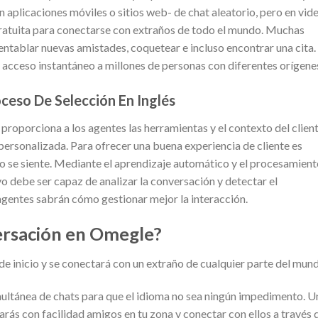
an aplicaciones móviles o sitios web- de chat aleatorio, pero en vide
gratuita para conectarse con extraños de todo el mundo. Muchas
entablar nuevas amistades, coquetear e incluso encontrar una cita.
 acceso instantáneo a millones de personas con diferentes orígene
ceso De Selección En Inglés
proporciona a los agentes las herramientas y el contexto del clien
personalizada. Para ofrecer una buena experiencia de cliente es
mo se siente. Mediante el aprendizaje automático y el procesamien
ivo debe ser capaz de analizar la conversación y detectar el
 agentes sabrán cómo gestionar mejor la interacción.
ersación en Omegle?
e inicio y se conectará con un extraño de cualquier parte del mun
multánea de chats para que el idioma no sea ningún impedimento. U
arás con facilidad amigos en tu zona y conectar con ellos a través 