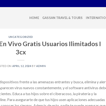
HOME
GASSAN TRAVEL & TOURS
INTERNATIO
UNCATEGORIZED
n Vivo Gratis Usuarios Ilimitados I
3cx
STED ON
APRIL 12, 2024
BY
ADMIN
ispositivos frente a las amenazas entrantes y busca, elimina y aler
Aparecen virus nuevos constantemente, y el software antivirus deb
ntes. Educa a tus hijos sobre el ciberacoso, la piratería y la
line. Para asegurarte de que tus hijos usen aplicaciones adecuadas
c conocer los riesgos. Además de esto, nadie te puede asegurar que 