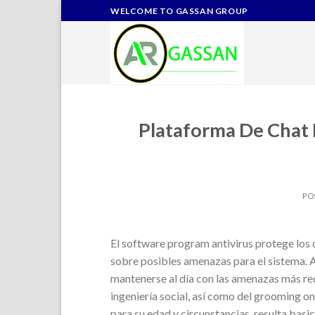
Skip
WELCOME TO GASSAN GROUP
to
content
Plataforma De Chat E
PO
El software program antivirus protege los d
sobre posibles amenazas para el sistema. 
mantenerse al día con las amenazas más recie
ingeniería social, así como del grooming on
para su edad y circunstancias, resulta basi