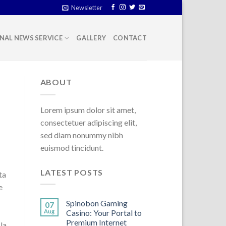
Newsletter
NAL NEWS SERVICE
GALLERY
CONTACT
ABOUT
Lorem ipsum dolor sit amet,
consectetuer adipiscing elit,
sed diam nonummy nibh
euismod tincidunt.
LATEST POSTS
ta
e
Spinobon Gaming
07
Aug
Casino: Your Portal to
Premium Internet
la