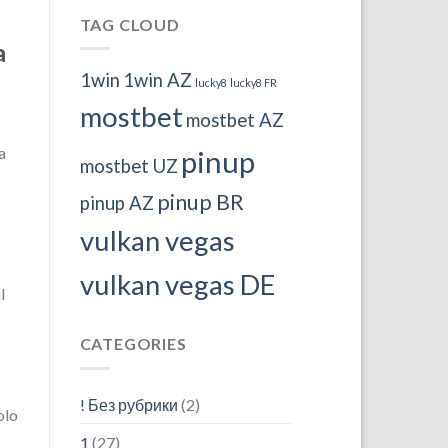
TAG CLOUD
a
1win
1win AZ
lucky8
lucky8 FR
mostbet
mostbet AZ
a
pinup
mostbet UZ
pinup BR
pinup AZ
vulkan vegas
vulkan vegas DE
l
CATEGORIES
! Без рубрики
(2)
olo
1
(27)