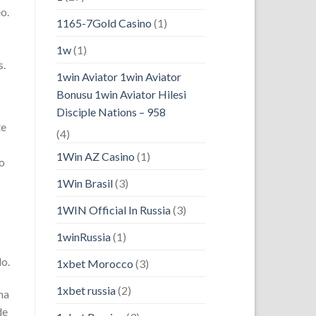
o.
1165-7Gold Casino
(1)
1w
(1)
s.
1win Aviator 1win Aviator
Bonusu 1win Aviator Hilesi
Disciple Nations – 958
te
(4)
1Win AZ Casino
(1)
to
1Win Brasil
(3)
1WIN Official In Russia
(3)
1winRussia
(1)
do.
1xbet Morocco
(3)
1xbet russia
(2)
na
de