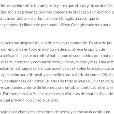
n información sobre tus amigos, lugares que visitas y otros detalles
es sociales privadas, podrías concederle el acceso a un extraño 
sta razón, debes dejar las cosas en Omegle; una vez que te
esa persona. Millones de personas utilizan Omegle cada mes para
as, pero me alegraré mucho de leerlo y responderlo. Es otra de las
 con extraños en todo el mundo y además ofrece la opción de
na aplicación que te permitirá hablar con desconocidos por chat de
 más te interesen y compartir fotos, vídeos, audios y más. Una vez
ediante hashtags y así dar con aquellos que hablen lo mismo que tú
u aplicación para dispositivos móviles tanto Android como iOS el c
ar videollamadas con otros usuarios de todo el mundo. En caso de q
ersar puedes valerte de Internet para entablar contacto, de mane
 Este servicio te ofrece dos maneras distintas de chatear, hacerlo
n chat privado con un solo usuario.
tanto para chats de video como de texto, y como no necesitas un