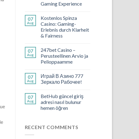
Gaming Experience
Kostenlos Spinza
07
Aug
Casino: Gaming-
Erlebnis durch Klarheit
& Fairness
247bet Casino –
07
Aug
Perusteellinen Arvio ja
Pelioppaamme
Играй В Азино 777
07
Aug
Зеркало Рабочее!
BetHub güncel giriş
07
Aug
adresi nasıl bulunur
que
hemen öğren
le
RECENT COMMENTS