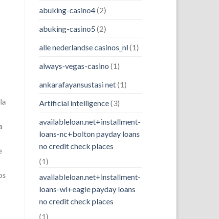
abuking-casino4
(2)
abuking-casino5
(2)
alle nederlandse casinos_nl
(1)
always-vegas-casino
(1)
ankarafayansustasi net
(1)
la
Artificial intelligence
(3)
availableloan.net+installment-
a
loans-nc+bolton payday loans
no credit check places
e
(1)
os
availableloan.net+installment-
loans-wi+eagle payday loans
no credit check places
(1)