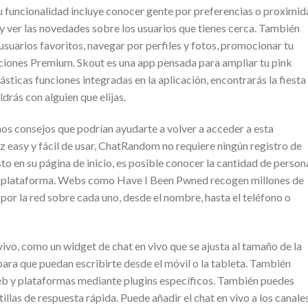
Su funcionalidad incluye conocer gente por preferencias o proximid
 y ver las novedades sobre los usuarios que tienes cerca. También
usuarios favoritos, navegar por perfiles y fotos, promocionar tu
nciones Premium. Skout es una app pensada para ampliar tu pink
ásticas funciones integradas en la aplicación, encontrarás la fiesta
drás con alguien que elijas.
s‌ consejos que⁢ podrían ayudarte a volver a acceder a​ esta
z easy y fácil de usar, ChatRandom no requiere ningún registro de
sto en su página de inicio, es posible conocer la cantidad de person
a plataforma. Webs como Have I Been Pwned recogen millones de
 por la red sobre cada uno, desde el nombre, hasta el teléfono o
vivo, como un widget de chat en vivo que se ajusta al tamaño de la
 para que puedan escribirte desde el móvil o la tableta. También
web y plataformas mediante plugins específicos. También puedes
illas de respuesta rápida. Puede añadir el chat en vivo a los canale