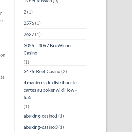
1xbet Russian
(3)
2
(1)
r
te
2576
(1)
2627
(1)
3056 – 3067 BroWinner
Casino
con
(1)
3476-Beef Casino
(2)
más
4 manières de distribuer les
cartes au poker wikiHow –
655
(1)
abuking-casino1
(1)
abuking-casino3
(1)