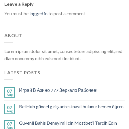
Leave a Reply
You must be
logged in
to post a comment.
ABOUT
Lorem ipsum dolor sit amet, consectetuer adipiscing elit, sed
diam nonummy nibh euismod tincidunt.
LATEST POSTS
Играй В Азино 777 Зеркало Рабочее!
07
Aug
BetHub güncel giriş adresi nasıl bulunur hemen öğren
07
Aug
Guvenli Bahis Deneyimi Icin Mostbet’i Tercih Edin
07
Aug