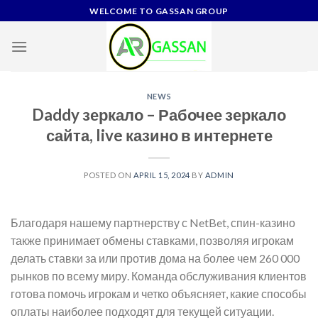
Skip
WELCOME TO GASSAN GROUP
to
content
NEWS
Daddy зеркало – Рабочее зеркало
сайта, live казино в интернете
POSTED ON
APRIL 15, 2024
BY
ADMIN
Благодаря нашему партнерству с NetBet, спин-казино
также принимает обмены ставками, позволяя игрокам
делать ставки за или против дома на более чем 260 000
рынков по всему миру. Команда обслуживания клиентов
готова помочь игрокам и четко объясняет, какие способы
оплаты наиболее подходят для текущей ситуации.