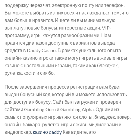
поддержку через чат, электронную почту или телефон.
Вы можете выбрать из них всех и наслаждаться тем, что
вам больше нравится. Ищете ли вы минимальную
выплату, новые бонусы, интересные акции, VIP-
программу, игры кажутся разнообразными. Нам
нравится диапазон доступных вариантов вывода
средств в Daddy Casino. В рамках уникального опыта
онлайн-казино игроки также могут играть в живые игры
казино с настольными играми, такими как блэкджек,
рулетка, кости и сик бо.
После завершения процесса регистрации вам будет
выдан бонусный код, который вы можете использовать
для доступа к бонусу. Сайт был загружен и проверен
сайтами Gambling Guru и Gambling Alpha. Одними из
самых популярных игр являются слоты, блэкджек, покер,
онлайн-баккара, рулетка, игры с живыми дилерами и
видеопокер.
казино daddy
Как видите, это