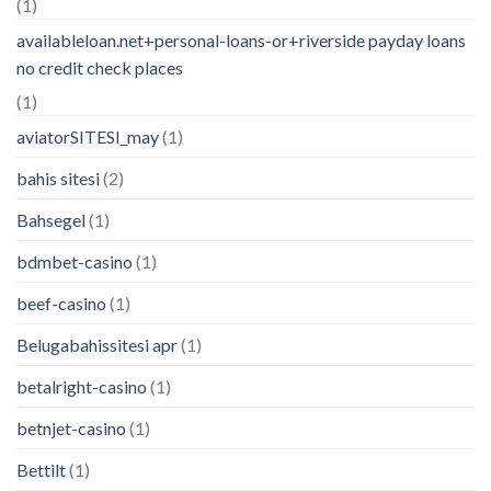
(1)
availableloan.net+personal-loans-or+riverside payday loans
no credit check places
(1)
aviatorSITESI_may
(1)
bahis sitesi
(2)
Bahsegel
(1)
bdmbet-casino
(1)
beef-casino
(1)
Belugabahissitesi apr
(1)
betalright-casino
(1)
betnjet-casino
(1)
Bettilt
(1)