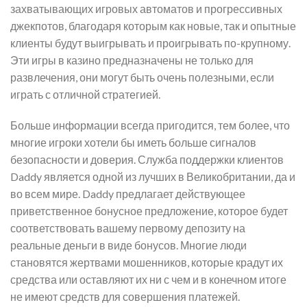
захватывающих игровых автоматов и прогрессивных
джекпотов, благодаря которым как новые, так и опытные
клиенты будут выигрывать и проигрывать по-крупному.
Эти игры в казино предназначены не только для
развлечения, они могут быть очень полезными, если
играть с отличной стратегией.
Больше информации всегда пригодится, тем более, что
многие игроки хотели бы иметь больше сигналов
безопасности и доверия. Служба поддержки клиентов
Daddy является одной из лучших в Великобритании, да и
во всем мире. Daddy предлагает действующее
приветственное бонусное предложение, которое будет
соответствовать вашему первому депозиту на
реальные деньги в виде бонусов. Многие люди
становятся жертвами мошенников, которые крадут их
средства или оставляют их ни с чем и в конечном итоге
не имеют средств для совершения платежей.