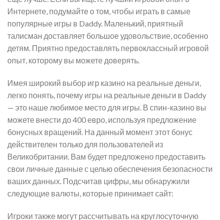
Интернете, подумайте о том, чтобы играть в самые
популярные игры в Daddy. Маленький, приятный
талисман доставляет большое удовольствие, особенно
детям. Приятно предоставлять первоклассный игровой
опыт, которому вы можете доверять.
Имея широкий выбор игр казино на реальные деньги,
легко понять, почему игры на реальные деньги в Daddy
— это наше любимое место для игры. В спин-казино вы
можете внести до 400 евро, используя предложение
бонусных вращений. На данный момент этот бонус
действителен только для пользователей из
Великобритании. Вам будет предложено предоставить
свои личные данные с целью обеспечения безопасности
ваших данных. Подсчитав цифры, мы обнаружили
следующие валюты, которые принимает сайт:
Игроки также могут рассчитывать на круглосуточную