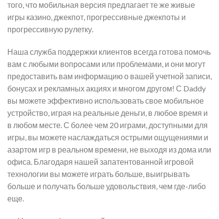
того, что мобильная версия предлагает те же живые
игры казино, джекпот, прогрессивные джекпоты и
прогрессивную рулетку.
Наша служба поддержки клиентов всегда готова помочь
вам с любыми вопросами или проблемами, и они могут
предоставить вам информацию о вашей учетной записи,
бонусах и рекламных акциях и многом другом! С Daddy
вы можете эффективно использовать свое мобильное
устройство, играя на реальные деньги, в любое время и
в любом месте. С более чем 20 играми, доступными для
игры, вы можете наслаждаться острыми ощущениями и
азартом игр в реальном времени, не выходя из дома или
офиса. Благодаря нашей запатентованной игровой
технологии вы можете играть больше, выигрывать
больше и получать больше удовольствия, чем где-либо
еще.