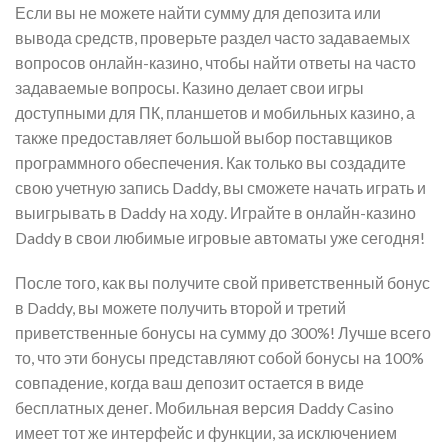
Если вы не можете найти сумму для депозита или
вывода средств, проверьте раздел часто задаваемых
вопросов онлайн-казино, чтобы найти ответы на часто
задаваемые вопросы. Казино делает свои игры
доступными для ПК, планшетов и мобильных казино, а
также предоставляет большой выбор поставщиков
программного обеспечения. Как только вы создадите
свою учетную запись Daddy, вы сможете начать играть и
выигрывать в Daddy на ходу. Играйте в онлайн-казино
Daddy в свои любимые игровые автоматы уже сегодня!
После того, как вы получите свой приветственный бонус
в Daddy, вы можете получить второй и третий
приветственные бонусы на сумму до 300%! Лучше всего
то, что эти бонусы представляют собой бонусы на 100%
совпадение, когда ваш депозит остается в виде
бесплатных денег. Мобильная версия Daddy Casino
имеет тот же интерфейс и функции, за исключением