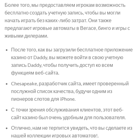
Более того, мы предоставляем игрокам возможность
бесплатно создать учетную запись, чтобы вы могли
начать играть без каких-либо затрат. Они также
предлагают игровые автоматы в Вегасе, бинго и игры с
живыми дилерами.
После того, как вы загрузили бесплатное приложение
казино от Daddy, вы можете войти в свою учетную
запись Daddy, чтобы получить доступ ко всем
функциям веб-сайта.
Chesapeake, разработчик сайта, имеет проверенный
послужной список качества, будучи одним из
пионеров слотов для iPhone.
С точки зрения обслуживания клиентов, этот веб-
сайт казино был очень удобным для пользователя.
Отлично, нам не терпится увидеть, что вы сделаете из
нашей коллекции игровых автоматов!.