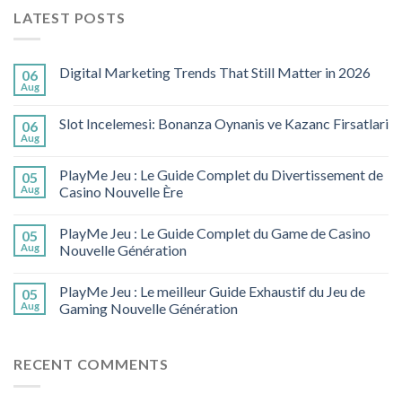
LATEST POSTS
Digital Marketing Trends That Still Matter in 2026
06
Aug
Slot Incelemesi: Bonanza Oynanis ve Kazanc Firsatlari
06
Aug
PlayMe Jeu : Le Guide Complet du Divertissement de
05
Aug
Casino Nouvelle Ère
PlayMe Jeu : Le Guide Complet du Game de Casino
05
Aug
Nouvelle Génération
PlayMe Jeu : Le meilleur Guide Exhaustif du Jeu de
05
Aug
Gaming Nouvelle Génération
RECENT COMMENTS