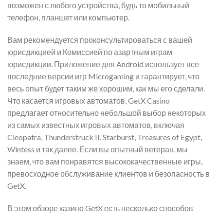
возможен с любого устройства, будь то мобильный
телефон, планшет или компьютер.
Вам рекомендуется проконсультироваться с вашей
юрисдикцией и Комиссией по азартным играм
юрисдикции. Приложение для Android использует все
последние версии игр Microgaming и гарантирует, что
весь опыт будет таким же хорошим, как мы его сделали.
Что касается игровых автоматов, GetX Casino
предлагает относительно небольшой выбор некоторых
из самых известных игровых автоматов, включая
Cleopatra, Thunderstruck II, Starburst, Treasures of Egypt,
Wintess и так далее. Если вы опытный ветеран, мы
знаем, что вам понравятся высококачественные игры,
превосходное обслуживание клиентов и безопасность в
GetX.
В этом обзоре казино GetX есть несколько способов