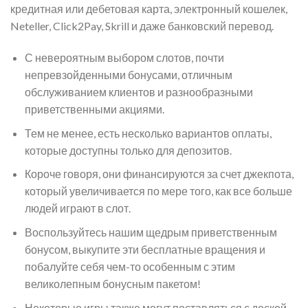
кредитная или дебетовая карта, электронный кошелек,
Neteller, Click2Pay, Skrill и даже банковский перевод.
С невероятным выбором слотов, почти
непревзойденными бонусами, отличным
обслуживанием клиентов и разнообразными
приветственными акциями.
Тем не менее, есть несколько вариантов оплаты,
которые доступны только для депозитов.
Короче говоря, они финансируются за счет джекпота,
который увеличивается по мере того, как все больше
людей играют в слот.
Воспользуйтесь нашим щедрым приветственным
бонусом, выкупите эти бесплатные вращения и
побалуйте себя чем-то особенным с этим
великолепным бонусным пакетом!
Некоторые игры также могут поставляться с доской