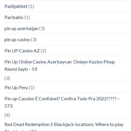
Padişahbet
(1)
Paribahis
(1)
pin up azerbaijan
(3)
pin up casino
(3)
Pin UP Casino AZ
(2)
Pin Up Online Casino Azerbaycan ️ Onlayn Kazino Pinup
Rəsmi Saytı – 59
(3)
Pin Up Peru
(1)
Pin-up Cassino É Confiável? Confira Tudo Pra 2022!???? –
573
(4)
Red Dead Redemption 2 Blackjack locations: Where to play