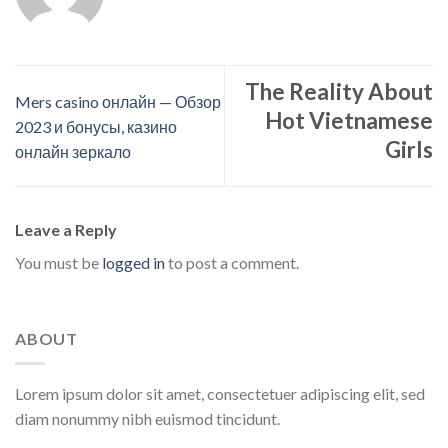
The Reality About
Mers casino онлайн — Обзор
Hot Vietnamese
2023 и бонусы, казино
Girls
онлайн зеркало
Leave a Reply
You must be
logged in
to post a comment.
ABOUT
Lorem ipsum dolor sit amet, consectetuer adipiscing elit, sed
diam nonummy nibh euismod tincidunt.