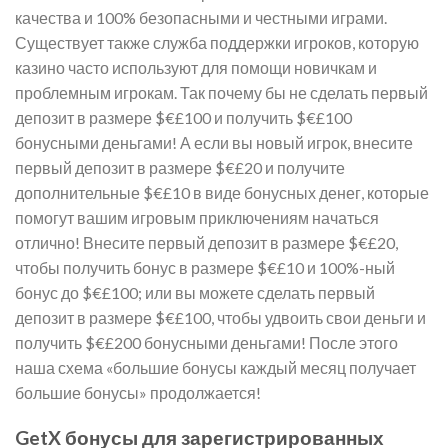
качества и 100% безопасными и честными играми.
Существует также служба поддержки игроков, которую
казино часто используют для помощи новичкам и
проблемным игрокам. Так почему бы не сделать первый
депозит в размере $€£100 и получить $€£100
бонусными деньгами! А если вы новый игрок, внесите
первый депозит в размере $€£20 и получите
дополнительные $€£10 в виде бонусных денег, которые
помогут вашим игровым приключениям начаться
отлично! Внесите первый депозит в размере $€£20,
чтобы получить бонус в размере $€£10 и 100%-ный
бонус до $€£100; или вы можете сделать первый
депозит в размере $€£100, чтобы удвоить свои деньги и
получить $€£200 бонусными деньгами! После этого
наша схема «большие бонусы каждый месяц получает
большие бонусы» продолжается!
GetX бонусы для зарегистрированных