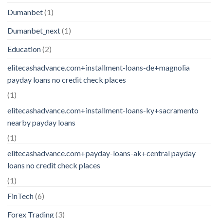
Dumanbet
(1)
Dumanbet_next
(1)
Education
(2)
elitecashadvance.com+installment-loans-de+magnolia
payday loans no credit check places
(1)
elitecashadvance.com+installment-loans-ky+sacramento
nearby payday loans
(1)
elitecashadvance.com+payday-loans-ak+central payday
loans no credit check places
(1)
FinTech
(6)
Forex Trading
(3)