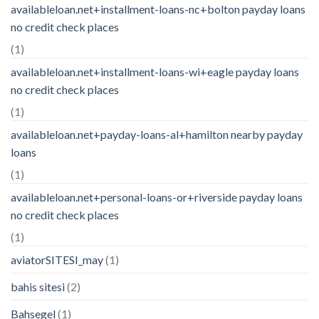
availableloan.net+installment-loans-nc+bolton payday loans
no credit check places
(1)
availableloan.net+installment-loans-wi+eagle payday loans
no credit check places
(1)
availableloan.net+payday-loans-al+hamilton nearby payday
loans
(1)
availableloan.net+personal-loans-or+riverside payday loans
no credit check places
(1)
aviatorSITESI_may
(1)
bahis sitesi
(2)
Bahsegel
(1)