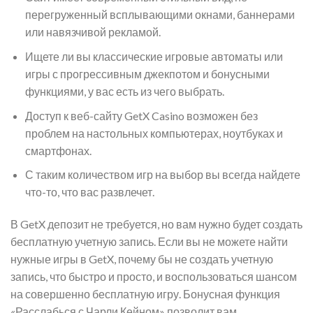
перегруженный всплывающими окнами, баннерами
или навязчивой рекламой.
Ищете ли вы классические игровые автоматы или
игры с прогрессивным джекпотом и бонусными
функциями, у вас есть из чего выбрать.
Доступ к веб-сайту GetX Casino возможен без
проблем на настольных компьютерах, ноутбуках и
смартфонах.
С таким количеством игр на выбор вы всегда найдете
что-то, что вас развлечет.
В GetX депозит не требуется, но вам нужно будет создать
бесплатную учетную запись. Если вы не можете найти
нужные игры в GetX, почему бы не создать учетную
запись, что быстро и просто, и воспользоваться шансом
на совершенно бесплатную игру. Бонусная функция
«Расслабься с Чарли Кейном» позволит вам