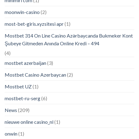
minimiri com
(1)
moonwin-casino
(2)
most-bet-giris.xyzsitesi apr
(1)
Mostbet 314 On Line Casino Azərbaycanda Bukmeker Kont
Şubeye Gitmeden Anında Online Kredi – 494
(4)
mostbet azerbaijan
(3)
Mostbet Casino Azerbaycan
(2)
Mostbet UZ
(1)
mostbet-ru-serg
(6)
News
(209)
nieuwe online casino_nl
(1)
onwin
(1)