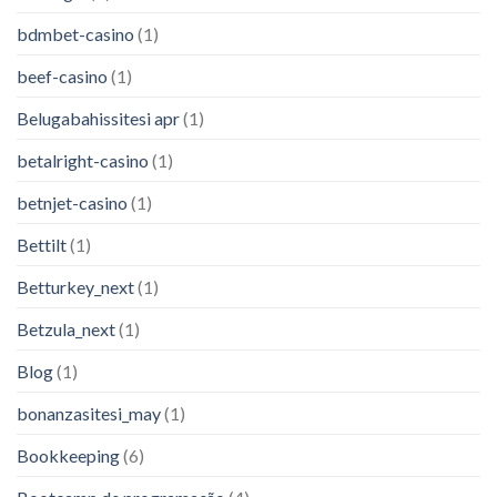
bdmbet-casino
(1)
beef-casino
(1)
Belugabahissitesi apr
(1)
betalright-casino
(1)
betnjet-casino
(1)
Bettilt
(1)
Betturkey_next
(1)
Betzula_next
(1)
Blog
(1)
bonanzasitesi_may
(1)
Bookkeeping
(6)