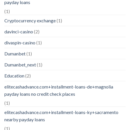
payday loans
(1)
Cryptocurrency exchange
(1)
davinci-casino
(2)
divaspin-casino
(1)
Dumanbet
(1)
Dumanbet_next
(1)
Education
(2)
elitecashadvance.com+installment-loans-de+magnolia
payday loans no credit check places
(1)
elitecashadvance.com+installment-loans-ky+sacramento
nearby payday loans
(1)