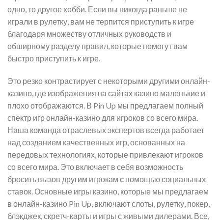
одно, то другое хобби. Если вы никогда раньше не
играли в рулетку, вам не терпится приступить к игре
благодаря множеству отличных руководств и
обширному разделу правил, которые помогут вам
быстро приступить к игре.
Это резко контрастирует с некоторыми другими онлайн-
казино, где изображения на сайтах казино маленькие и
плохо отображаются. В Pin Up мы предлагаем полный
спектр игр онлайн-казино для игроков со всего мира.
Наша команда отраслевых экспертов всегда работает
над созданием качественных игр, основанных на
передовых технологиях, которые привлекают игроков
со всего мира. Это включает в себя возможность
бросить вызов другим игрокам с помощью социальных
ставок. Основные игры казино, которые мы предлагаем
в онлайн-казино Pin Up, включают слоты, рулетку, покер,
блэкджек, скретч-карты и игры с живыми дилерами. Все,