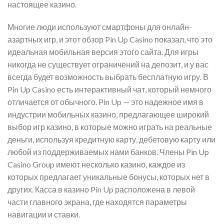
настоящее казино.
Многие люди используют смартфоны для онлайн-
азартных игр, и этот обзор Pin Up Casino показал, что это
идеальная мобильная версия этого сайта. Для игры
никогда не существует ограничений на депозит, и у вас
всегда будет возможность выбрать бесплатную игру. В
Pin Up Casino есть интерактивный чат, который немного
отличается от обычного. Pin Up — это надежное имя в
индустрии мобильных казино, предлагающее широкий
выбор игр казино, в которые можно играть на реальные
деньги, используя кредитную карту, дебетовую карту или
любой из поддерживаемых нами банков. Члены Pin Up
Casino Group имеют несколько казино, каждое из
которых предлагает уникальные бонусы, которых нет в
других. Касса в казино Pin Up расположена в левой
части главного экрана, где находятся параметры
навигации и ставки.