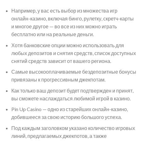
Например, у вас есть выбор из множества игр
онлайн-казино, включая бинго, рулетку, скретч-карты
и многое другое — во все из них можно играть
бесплатно или на реальные деньги.
Хотя банковские опции можно использовать для
любых депозитов и снятия средств, список доступных
снятий средств зависит от вашего региона.
Самые высокооплачиваемые бездепозитные бонусы
привязаны к прогрессивным джекпотам.
Как только ваш депозит будет подтвержден и принят,
вы сможете наслаждаться любимой игрой в казино.
Pin Up Casino — одно из старейших онлайн-казино,
добившееся за свою историю большого успеха.
Под каждым заголовком указано количество игровых
линий, предлагаемых джекпотов, а также