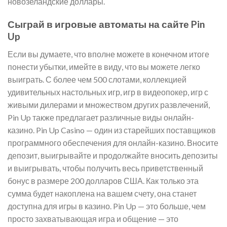
новозеландские доллары.
Сыграй в игровые автоматы на сайте Pin
Up
Если вы думаете, что вполне можете в конечном итоге
понести убытки, имейте в виду, что вы можете легко
выиграть. С более чем 500 слотами, коллекцией
удивительных настольных игр, игр в видеопокер, игр с
живыми дилерами и множеством других развлечений,
Pin Up также предлагает различные виды онлайн-
казино. Pin Up Casino — один из старейших поставщиков
программного обеспечения для онлайн-казино. Вносите
депозит, выигрывайте и продолжайте вносить депозиты
и выигрывать, чтобы получить весь приветственный
бонус в размере 200 долларов США. Как только эта
сумма будет накоплена на вашем счету, она станет
доступна для игры в казино. Pin Up — это больше, чем
просто захватывающая игра и общение — это