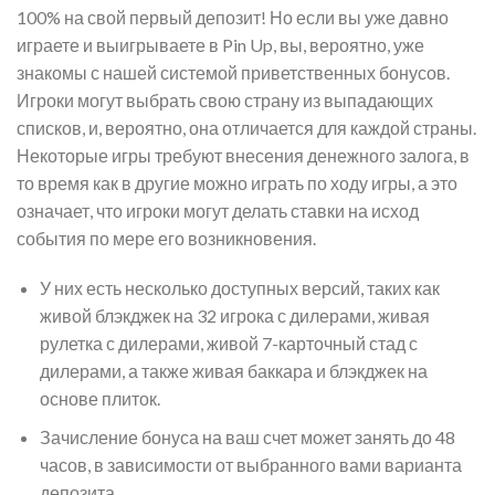
100% на свой первый депозит! Но если вы уже давно
играете и выигрываете в Pin Up, вы, вероятно, уже
знакомы с нашей системой приветственных бонусов.
Игроки могут выбрать свою страну из выпадающих
списков, и, вероятно, она отличается для каждой страны.
Некоторые игры требуют внесения денежного залога, в
то время как в другие можно играть по ходу игры, а это
означает, что игроки могут делать ставки на исход
события по мере его возникновения.
У них есть несколько доступных версий, таких как
живой блэкджек на 32 игрока с дилерами, живая
рулетка с дилерами, живой 7-карточный стад с
дилерами, а также живая баккара и блэкджек на
основе плиток.
Зачисление бонуса на ваш счет может занять до 48
часов, в зависимости от выбранного вами варианта
депозита.