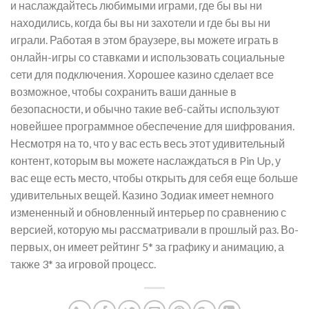
и наслаждайтесь любимыми играми, где бы вы ни
находились, когда бы вы ни захотели и где бы вы ни
играли. Работая в этом браузере, вы можете играть в
онлайн-игры со ставками и использовать социальные
сети для подключения. Хорошее казино сделает все
возможное, чтобы сохранить ваши данные в
безопасности, и обычно такие веб-сайты используют
новейшее программное обеспечение для шифрования.
Несмотря на то, что у вас есть весь этот удивительный
контент, которым вы можете наслаждаться в Pin Up, у
вас еще есть место, чтобы открыть для себя еще больше
удивительных вещей. Казино Зодиак имеет немного
измененный и обновленный интерьер по сравнению с
версией, которую мы рассматривали в прошлый раз. Во-
первых, он имеет рейтинг 5* за графику и анимацию, а
также 3* за игровой процесс.